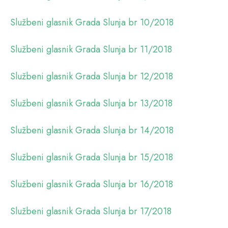
Službeni glasnik Grada Slunja br 10/2018
Službeni glasnik Grada Slunja br 11/2018
Službeni glasnik Grada Slunja br 12/2018
Službeni glasnik Grada Slunja br 13/2018
Službeni glasnik Grada Slunja br 14/2018
Službeni glasnik Grada Slunja br 15/2018
Službeni glasnik Grada Slunja br 16/2018
Službeni glasnik Grada Slunja br 17/2018