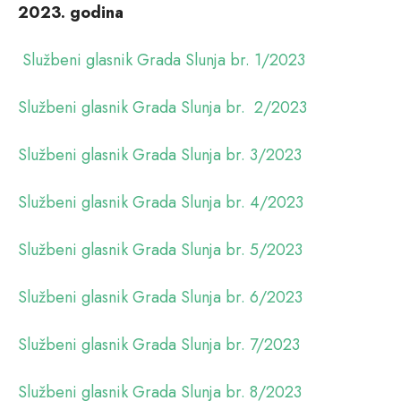
2023. godina
Službeni glasnik Grada Slunja br. 1/2023
Službeni glasnik Grada Slunja br. 2/2023
Službeni glasnik Grada Slunja br. 3/2023
Službeni glasnik Grada Slunja br. 4/2023
Službeni glasnik Grada Slunja br. 5/2023
Službeni glasnik Grada Slunja br. 6/2023
Službeni glasnik Grada Slunja br. 7/2023
Službeni glasnik Grada Slunja br. 8/2023