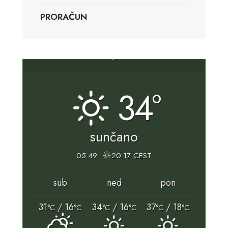
PRORAČUN
Slunj, HR
34°
sunčano
05:49
20:17 CEST
sub
ned
pon
31
/ 16
34
/ 16
37
/ 18
°C
°C
°C
°C
°C
°C