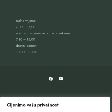
radno vrijeme:
7,00 – 15,00
uredovno vrijeme za rad sa strankama:
7,30 – 15,00
dnevni odmor:
10,00 – 10,30
Cijenimo vašu privatnost