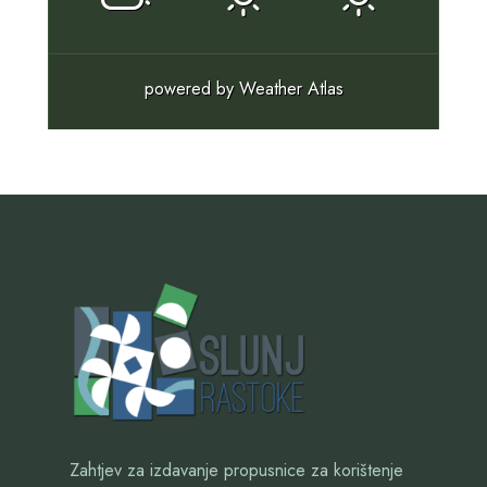
powered by
Weather Atlas
Zahtjev za izdavanje propusnice za korištenje