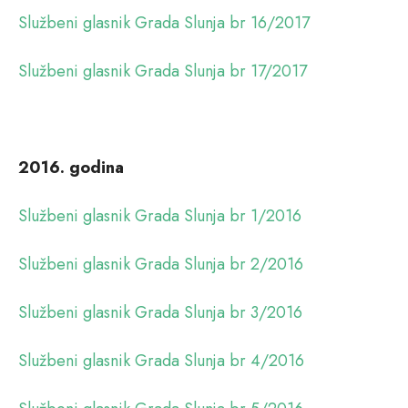
Službeni glasnik Grada Slunja br 16/2017
Službeni glasnik Grada Slunja br 17/2017
2016. godina
Službeni glasnik Grada Slunja br 1/2016
Službeni glasnik Grada Slunja br 2/2016
Službeni glasnik Grada Slunja br 3/2016
Službeni glasnik Grada Slunja br 4/2016