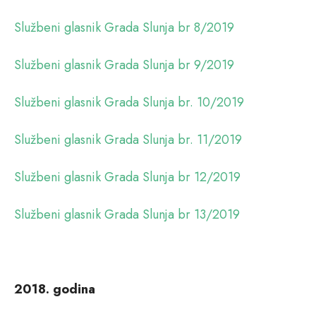
Službeni glasnik Grada Slunja br 8/2019
Službeni glasnik Grada Slunja br 9/2019
Službeni glasnik Grada Slunja br. 10/2019
Službeni glasnik Grada Slunja br. 11/2019
Službeni glasnik Grada Slunja br 12/2019
Službeni glasnik Grada Slunja br 13/2019
2018. godina