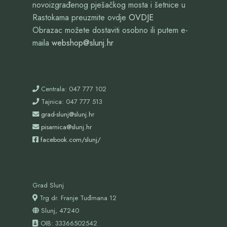
novoizgrađenog pješačkog mosta i šetnice u
Rastokama preuzmite ovdje
OVDJE
Obrazac možete dostaviti osobno ili putem e-
maila
webshop@slunj.hr
Centrala: 047 777 102
Tajnica: 047 777 513
grad-slunj@slunj.hr
pisarnica@slunj.hr
facebook.com/slunj/
Grad Slunj
Trg dr. Franje Tuđmana 12
Slunj, 47240
OIB:
33366502542