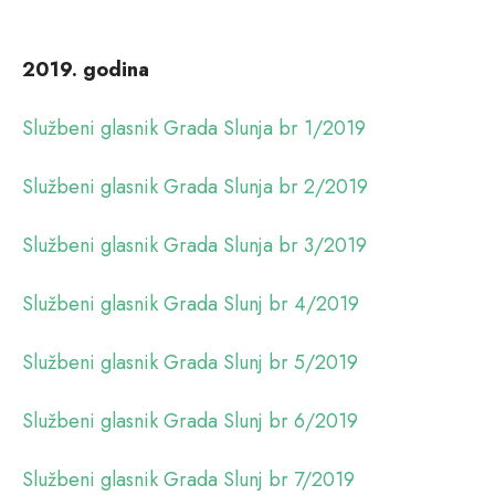
2019. godina
Službeni glasnik Grada Slunja br 1/2019
Službeni glasnik Grada Slunja br 2/2019
Službeni glasnik Grada Slunja br 3/2019
Službeni glasnik Grada Slunj br 4/2019
Službeni glasnik Grada Slunj br 5/2019
Službeni glasnik Grada Slunj br 6/2019
Službeni glasnik Grada Slunj br 7/2019