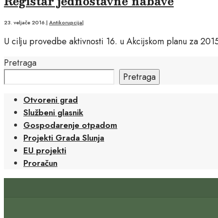
Registar jednostavne nabave
23. veljače 2016.
|
Antikorupcija
|
U cilju provedbe aktivnosti 16. u Akcijskom planu za 2015
Pretraga
Pretraga
Otvoreni grad
Službeni glasnik
Gospodarenje otpadom
Projekti Grada Slunja
EU projekti
Proračun