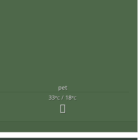
pet
33
/ 18
°C
°C