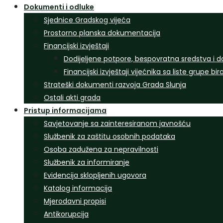
Dokumenti i odluke
Sjednice Gradskog vijeća
Prostorno planska dokumentacija
Financijski izvještaji
Dodijeljene potpore, bespovratna sredstva i d
Financijski izvještaji vijećnika sa liste grupe bi
Strateški dokumenti razvoja Grada Slunja
Ostali akti grada
Pristup informacijama
Savjetovanje sa zainteresiranom javnošću
Službenik za zaštitu osobnih podataka
Osoba zadužena za nepravilnosti
Službenik za informiranje
Evidencija sklopljenih ugovora
Katalog informacija
Mjerodavni propisi
Antikorupcija