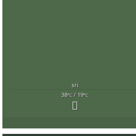
sri
38
/ 19
°C
°C