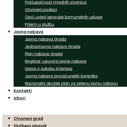
Pristupačnost mrežnih stranica
Otvoreni podaci
Opći uvjeti isporuke komunalnih usluga
Prijem u službu
Javna nabava
Javna nabava Grada
Jednostavna nabava Grada
Plan nabave Grada
Registar ugovora javne nabave
Izjava o sukobu interesa
Javna nabava proračunskih korisnika
Nacionalni akcijski plan za zelenu javnu nabavu
Kontakti
Izbori
Otvoreni grad
Službeni glasnik