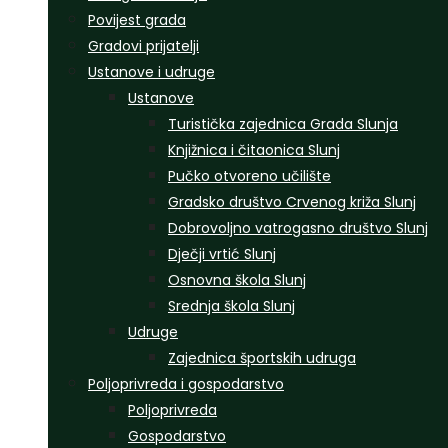
Povijest grada
Gradovi prijatelji
Ustanove i udruge
Ustanove
Turistička zajednica Grada Slunja
Knjižnica i čitaonica Slunj
Pučko otvoreno učilište
Gradsko društvo Crvenog križa Slunj
Dobrovoljno vatrogasno društvo Slunj
Dječji vrtić Slunj
Osnovna škola Slunj
Srednja škola Slunj
Udruge
Zajednica športskih udruga
Poljoprivreda i gospodarstvo
Poljoprivreda
Gospodarstvo