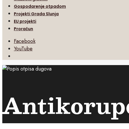
Gospodarenje otpadom
Projekti Grada Slunja
EU projekti
Proračun
Facebook
YouTube
Open
Search
Window
Antikorup