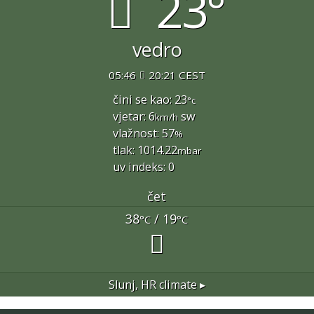
23°
vedro
05:46
20:21 CEST
čini se kao: 23
°c
vjetar: 6
sw
km/h
vlažnost: 57
%
tlak: 1014.22
mbar
uv indeks: 0
čet
38
/ 19
°C
°C
Slunj, HR
climate ▸