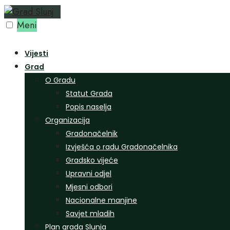
Preskoči
na
Meni
sadržaj
Vijesti
Grad
O Gradu
Statut Grada
Popis naselja
Organizacija
Gradonačelnik
Izvješća o radu Gradonačelnika
Gradsko vijeće
Upravni odjel
Mjesni odbori
Nacionalne manjine
Savjet mladih
Plan grada Slunja