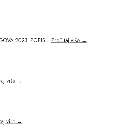
Popis
GOVA 2023. POPIS
...
Pročitaj više
→
otpisa
dugova
Popis
taj više
→
preostalih
sklopljenih
ugovora
Popis
taj više
→
sponzorstava