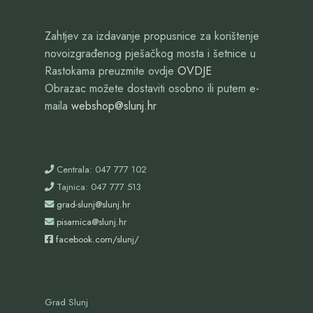
Zahtjev za izdavanje propusnice za korištenje
novoizgrađenog pješačkog mosta i šetnice u
Rastokama preuzmite ovdje
OVDJE
Obrazac možete dostaviti osobno ili putem e-
maila
webshop@slunj.hr
Centrala: 047 777 102
Tajnica: 047 777 513
grad-slunj@slunj.hr
pisarnica@slunj.hr
facebook.com/slunj/
Grad Slunj