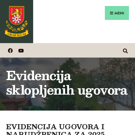
Search
Preskoči
for:
na
MENI
sadržaj
Evidencija
sklopljenih ugovora
EVIDENCIJA UGOVORA I
NARUDŽBENICA ZA 2025.