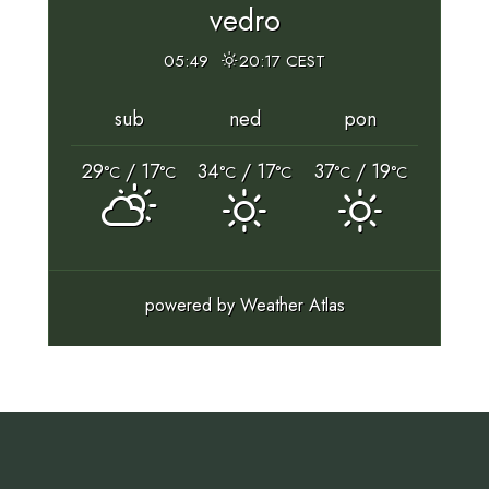
vedro
05:49
20:17 CEST
sub
ned
pon
29
/ 17
34
/ 17
37
/ 19
°C
°C
°C
°C
°C
°C
powered by
Weather Atlas