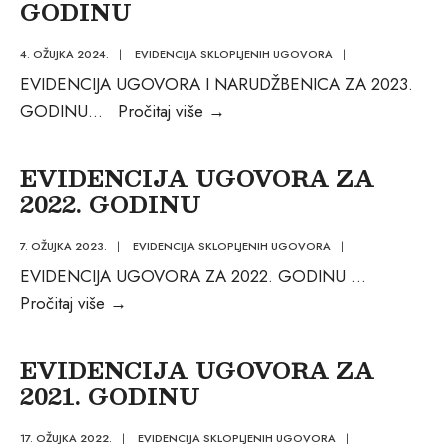
ZA
GODINU
2024.
GODINU
4. OŽUJKA 2024.
|
EVIDENCIJA SKLOPLJENIH UGOVORA
|
EVIDENCIJA UGOVORA I NARUDŽBENICA ZA 2023.
EVIDENCJIA
GODINU
...
Pročitaj više
→
UGOVORA
I
EVIDENCIJA UGOVORA ZA
NARUDŽBENICA
2022. GODINU
ZA
2023.
7. OŽUJKA 2023.
|
EVIDENCIJA SKLOPLJENIH UGOVORA
|
GODINU
EVIDENCIJA UGOVORA ZA 2022. GODINU
...
EVIDENCIJA
Pročitaj više
→
UGOVORA
ZA
EVIDENCIJA UGOVORA ZA
2022.
2021. GODINU
GODINU
17. OŽUJKA 2022.
|
EVIDENCIJA SKLOPLJENIH UGOVORA
|