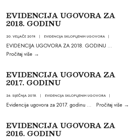
UGOVORA
ZA
EVIDENCIJA UGOVORA ZA
2019.
2018. GODINU
GODINU
20. VELJAČE 2019.
|
EVIDENCIJA SKLOPLJENIH UGOVORA
|
EVIDENCIJA UGOVORA ZA 2018. GODINU
...
EVIDENCIJA
Pročitaj više
→
UGOVORA
ZA
EVIDENCIJA UGOVORA ZA
2018.
2017. GODINU
GODINU
26. SIJEČNJA 2018.
|
EVIDENCIJA SKLOPLJENIH UGOVORA
|
EVI
Evidencija ugovora za 2017. godinu
...
Pročitaj više
→
UG
ZA
EVIDENCIJA UGOVORA ZA
201
2016. GODINU
GO