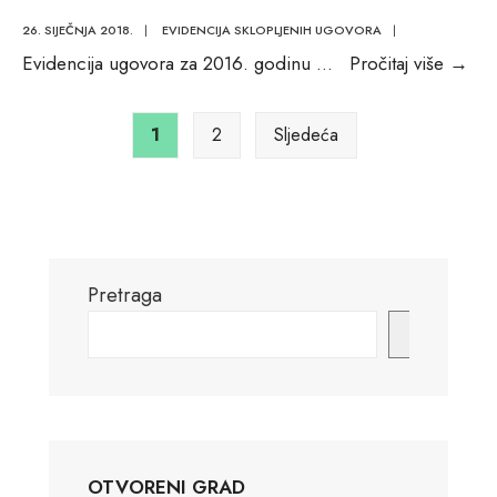
26. SIJEČNJA 2018.
|
EVIDENCIJA SKLOPLJENIH UGOVORA
|
EV
Evidencija ugovora za 2016. godinu
...
Pročitaj više
→
UG
Brojevi
ZA
stranica
1
2
Sljedeća
201
objava
GO
Pretraga
Pretraga
OTVORENI GRAD