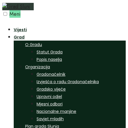
Preskoči
na
Meni
sadržaj
Vijesti
Grad
O Gradu
Statut Grada
Popis naselja
Organizacija
Gradonačelnik
Izvješća o radu Gradonačelnika
Gradsko vijeće
Upravni odjel
Mjesni odbori
Nacionalne manjine
Savjet mladih
Plan grada Slunja