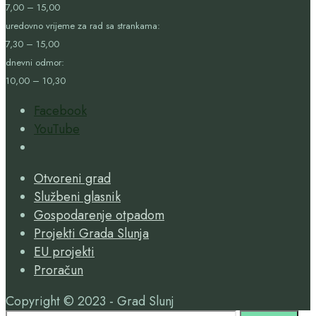
7,00 – 15,00
uredovno vrijeme za rad sa strankama:
7,30 – 15,00
dnevni odmor:
10,00 – 10,30
Facebook
YouTube
Open
Search
Otvoreni grad
Window
Službeni glasnik
Gospodarenje otpadom
Projekti Grada Slunja
EU projekti
Proračun
Copyright © 2023 - Grad Slunj