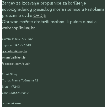
Zahtjev za izdavanje propusnice za korištenje
novoizgrađenog pješačkog mosta i šetnice u Rastokama
preuzmite ovdje
OVDJE
Obrazac možete dostaviti osobno ili putem e-maila
webshop@slunj.hr
Centrala: 047 777 102
Tajnica: 047 777 513
grad-slunj@slunj.hr
pisarnica@slunj.hr
facebook.com/slunj/
Grad Slunj
Trg dr. Franje Tuđmana 12
Slunj, 47240
OIB:
33366502542
radno vrijeme: