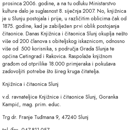
prosinca 2006. godine, a na tu odluku Ministarstvo
kulture dalo je suglasnost 8. siječnja 2007. No, knjižnica
je u Slunju postojala i prije, u različitim oblicima čak od
1875. godine, kad je zabilježen prvi oblik postojanja
čitaonice. Danas Knjižnica i čitaonica Slunj okuplja nešto
više od 200 članova s obiteljskog iskaznicom, odnosno
više od 500 korisnika, s područja Grada Slunja te
općina Cetingrad i Rakovica. Raspolaže knjižnom
građom od otprilike 18.000 primjeraka i pokušava
zadovoljiti potrebe što šireg kruga čitatelja.
Knjižnica i čitaonica Slunj
v.d. ravnateljice Knjižnice i čitaonice Slunj, Goranka
Kampić, mag. prim. educ.
Trg dr. Franje Tuđmana 9, 47240 Slunj
tel./fax. 047 811 057