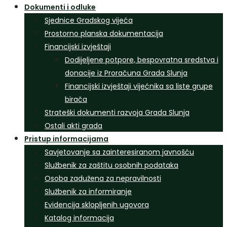
Dokumenti i odluke
Sjednice Gradskog vijeća
Prostorno planska dokumentacija
Financijski izvještaji
Dodijeljene potpore, bespovratna sredstva i
donacije iz Proračuna Grada Slunja
Financijski izvještaji vijećnika sa liste grupe
birača
Strateški dokumenti razvoja Grada Slunja
Ostali akti grada
Pristup informacijama
Savjetovanje sa zainteresiranom javnošću
Službenik za zaštitu osobnih podataka
Osoba zadužena za nepravilnosti
Službenik za informiranje
Evidencija sklopljenih ugovora
Katalog informacija