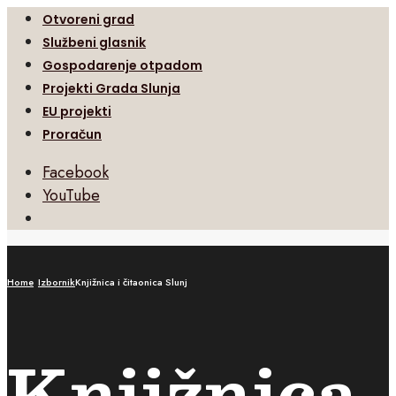
Otvoreni grad
Službeni glasnik
Gospodarenje otpadom
Projekti Grada Slunja
EU projekti
Proračun
Facebook
YouTube
Open
Search
Window
Home
Izbornik
Knjižnica i čitaonica Slunj
Knjižnica