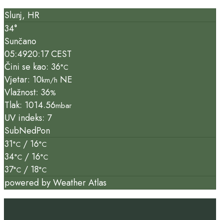
Slunj, HR
34°
Sunčano
05:49
20:17 CEST
Čini se kao: 36
°C
Vjetar: 10
NE
km/h
Vlažnost: 36
%
Tlak: 1014.56
mbar
UV indeks: 7
Sub
Ned
Pon
31
/ 16
°C
°C
34
/ 16
°C
°C
37
/ 18
°C
°C
powered by
Weather Atlas