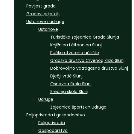
Povijest grada
Gradovi prijatelji
Ustanove i udruge
Ustanove
Turistička zajednica Grada Slunja
Knjižnica i čitaonica Slunj
Pučko otvoreno učilište
Gradsko društvo Crvenog križa Slunj
Dobrovoljno vatrogasno društvo Slunj
Dječji vrtić Slunj
Osnovna škola Slunj
Srednja škola Slunj
Udruge
Zajednica športskih udruga
Poljoprivreda i gospodarstvo
Poljoprivreda
Gospodarstvo