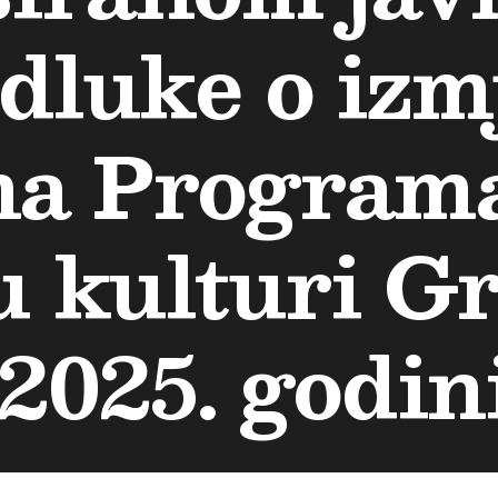
dluke o izm
a Programa
u kulturi G
2025. godini