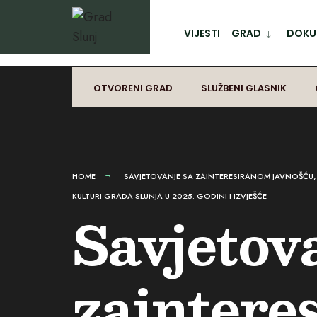
for:
Preskoči
na
VIJESTI
GRAD
DOKUM
sadržaj
OTVORENI GRAD
SLUŽBENI GLASNIK
HOME
SAVJETOVANJE SA ZAINTERESIRANOM JAVNOŠĆU
KULTURI GRADA SLUNJA U 2025. GODINI I IZVJEŠĆE
Savjetov
zaintere