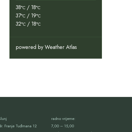
38
/ 18
°C
°C
37
/ 19
°C
°C
32
/ 18
°C
°C
powered by
Weather Atlas
lunj
radno vrijeme:
dr. Franje Tuđmana 12
7,00 – 15,00