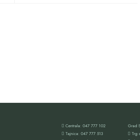
Centrala: 047 777 102
Grad S
Tajnica: 047 777 513
Trg 