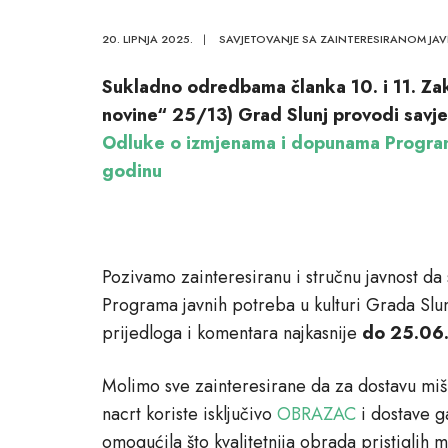
20. LIPNJA 2025.
|
SAVJETOVANJE SA ZAINTERESIRANOM JA
Sukladno odredbama članka 10. i 11. Za
novine“ 25/13) Grad Slunj provodi savje
Odluke o izmjenama i dopunama Programa
godinu
Pozivamo zainteresiranu i stručnu javnost d
Programa javnih potreba u kulturi Grada Slun
prijedloga i komentara najkasnije
do 25.06
Molimo sve zainteresirane da za dostavu mišl
nacrt koriste isključivo
OBRAZAC
i dostave g
omogućila što kvalitetnija obrada pristiglih 