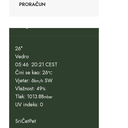
PRORAČUN
Slunj, HR
26°
Vedro
05:46
20:21 CEST
Čini se kao: 26
°C
Vjetar: 6
SW
km/h
Vlažnost: 49
%
Tlak: 1013.88
mbar
UV indeks: 0
Sri
Čet
Pet