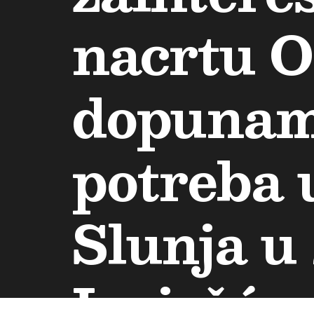
nacrtu O
dopunam
potreba 
Slunja u 
Izvješće