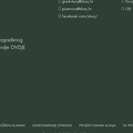
grad-slunj@slunj.hr
Slun
pisarnica@slunj.hr
OIB:
facebook.com/slunj/
oizgrađenog
ovdje
OVDJE
LUŽBENI GLASNIK
GOSPODARENJE OTPADOM
PROJEKTI GRADA SLUNJA
EU PRO