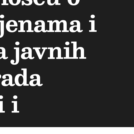
jenama i
 javnih
rada
 i