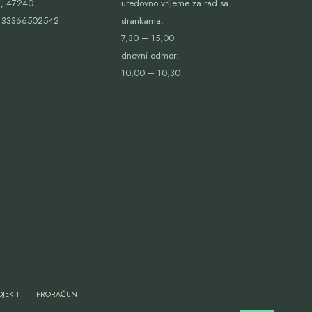
j, 47240
uredovno vrijeme za rad sa
33366502542
strankama:
7,30 – 15,00
dnevni odmor:
10,00 – 10,30
JEKTI
PRORAČUN