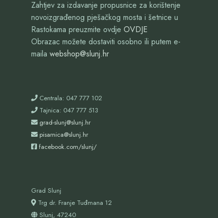
Zahtjev za izdavanje propusnice za korištenje
novoizgrađenog pješačkog mosta i šetnice u
Rastokama preuzmite ovdje
OVDJE
Obrazac možete dostaviti osobno ili putem e-
maila
webshop@slunj.hr
Centrala: 047 777 102
Tajnica: 047 777 513
grad-slunj@slunj.hr
pisarnica@slunj.hr
facebook.com/slunj/
Grad Slunj
Trg dr. Franje Tuđmana 12
Slunj, 47240