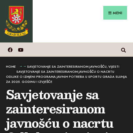
Search
Preskoči
for:
na
MENI
sadržaj
HOME
SAVJETOVANJE SA ZAINTERESIRANOM JAVNOŠĆU
,
VIJESTI
SAVJETOVANJE SA ZAINTERESIRANOM JAVNOŠĆU O NACRTU
ODLUKE O IZMJENI PROGRAMA JAVNIH POTREBA U SPORTU GRADA SLUNJA
ZA 2025. GODINU I IZVJEŠĆE
Savjetovanje sa
zainteresiranom
javnošću o nacrtu