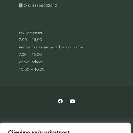
OIB:
33366502542
radno vrijeme:
7,00 – 15,00
uredovno vrijeme za rad sa strankama:
7,30 – 15,00
dnevni odmor:
10,00 – 10,30
Cijenimo vašu privatnost