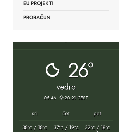
EU PROJEKTI
PRORAČUN
Slunj, HR
26°
vedro
05:46
20:21 CEST
sri
čet
pet
38
/ 18
37
/ 19
32
/ 18
°C
°C
°C
°C
°C
°C