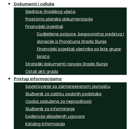
Dokumenti i odluke
Sjednice Gradskog vijeća
Prostorno planska dokumentacija
Financijski izvještaji
Dodijeljene potpore, bespovratna sredstva i
donacije iz Proračuna Grada Slunja
Financijski izvještaji vijećnika sa liste grupe
birača
Strateški dokumenti razvoja Grada Slunja
Ostali akti grada
Pristup informacijama
Savjetovanje sa zainteresiranom javnošću
Službenik za zaštitu osobnih podataka
Osoba zadužena za nepravilnosti
Službenik za informiranje
Evidencija sklopljenih ugovora
Katalog informacija