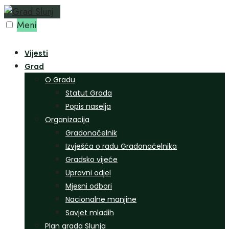
Preskoči
na
Meni
sadržaj
Vijesti
Grad
O Gradu
Statut Grada
Popis naselja
Organizacija
Gradonačelnik
Izvješća o radu Gradonačelnika
Gradsko vijeće
Upravni odjel
Mjesni odbori
Nacionalne manjine
Savjet mladih
Plan grada Slunja