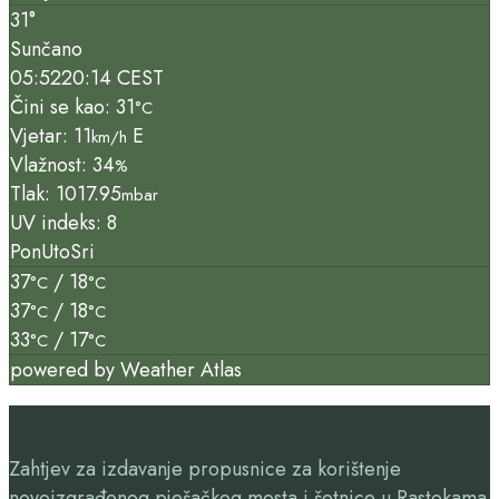
31°
Sunčano
05:52
20:14 CEST
Čini se kao: 31
°C
Vjetar: 11
E
km/h
Vlažnost: 34
%
Tlak: 1017.95
mbar
UV indeks: 8
Pon
Uto
Sri
37
/ 18
°C
°C
37
/ 18
°C
°C
33
/ 17
°C
°C
powered by
Weather Atlas
Zahtjev za izdavanje propusnice za korištenje
novoizgrađenog pješačkog mosta i šetnice u Rastokama