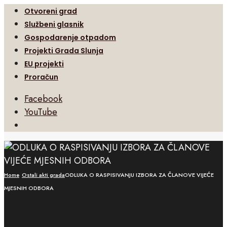
Otvoreni grad
Službeni glasnik
Gospodarenje otpadom
Projekti Grada Slunja
EU projekti
Proračun
Facebook
YouTube
Open
Search
Window
Home
Ostali akti grada
ODLUKA O RASPISIVANJU IZBORA ZA ČLANOVE VIJEĆE
MJESNIH ODBORA