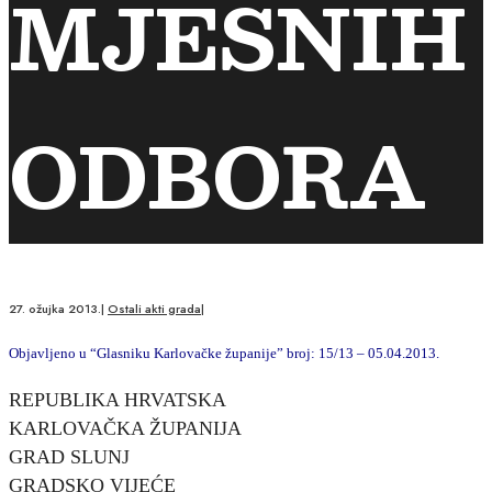
MJESNIH
ODBORA
27. ožujka 2013.
|
Ostali akti grada
|
Objavljeno u “Glasniku Karlovačke županije” broj: 15/13 – 05.04.2013.
REPUBLIKA HRVATSKA
KARLOVAČKA ŽUPANIJA
GRAD SLUNJ
GRADSKO VIJEĆE