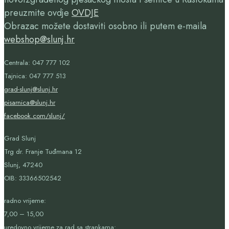
preuzmite ovdje
OVDJE
Obrazac možete dostaviti osobno ili putem e-maila
webshop@slunj.hr
Centrala: 047 777 102
Tajnica: 047 777 513
grad-slunj@slunj.hr
pisarnica@slunj.hr
facebook.com/slunj/
Grad Slunj
Trg dr. Franje Tuđmana 12
Slunj, 47240
OIB:
33366502542
radno vrijeme:
7,00 – 15,00
uredovno vrijeme za rad sa strankama: