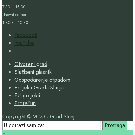
7,30 – 15,00
dnevni odmor:
10,00 – 10,30
Facebook
YouTube
Open
Search
Otvoreni grad
Window
Službeni glasnik
Gospodarenje otpadom
Projekti Grada Slunja
EU projekti
Proračun
Copyright © 2023 - Grad Slunj
Search
Pretraga
for:
Close
↑