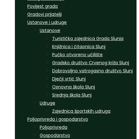
Povijest grada
Gradovi prijatelji
Ustanove i udruge
Ustanove
Turistička zajednica Grada Slunja
Knjižnica i čitaonica Slunj
Pučko otvoreno učilište
Gradsko društvo Crvenog križa Slunj
Dobrovoljno vatrogasno društvo Slunj
Dječji vrtić Slunj
Osnovna škola Slunj
Srednja škola Slunj
Udruge
Zajednica športskih udruga
Poljoprivreda i gospodarstvo
Poljoprivreda
Gospodarstvo