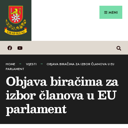
Search
Preskoči
for:
na
MENI
sadržaj
HOME
VIJESTI
OBJAVA BIRAČIMA ZA IZBOR ČLANOVA U EU
PARLAMENT
Objava biračima za
izbor članova u EU
parlament