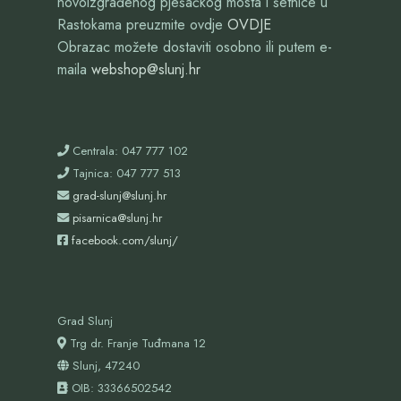
novoizgrađenog pješačkog mosta i šetnice u
Rastokama preuzmite ovdje
OVDJE
Obrazac možete dostaviti osobno ili putem e-
maila
webshop@slunj.hr
Centrala: 047 777 102
Tajnica: 047 777 513
grad-slunj@slunj.hr
pisarnica@slunj.hr
facebook.com/slunj/
Grad Slunj
Trg dr. Franje Tuđmana 12
Slunj, 47240
OIB:
33366502542