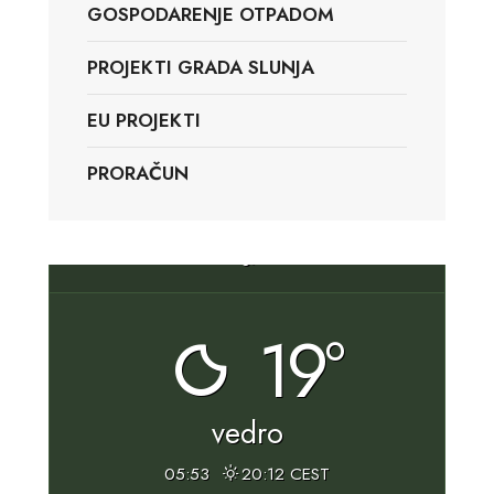
GOSPODARENJE OTPADOM
PROJEKTI GRADA SLUNJA
EU PROJEKTI
PRORAČUN
Slunj, HR
19°
vedro
05:53
20:12 CEST