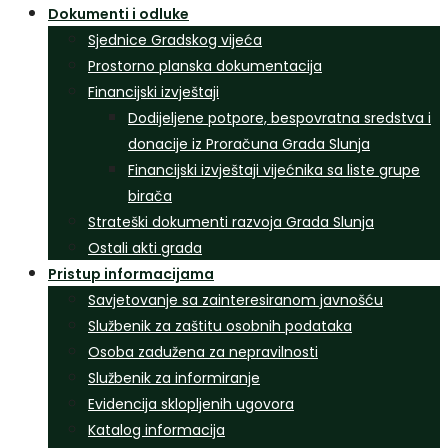
Dokumenti i odluke
Sjednice Gradskog vijeća
Prostorno planska dokumentacija
Financijski izvještaji
Dodijeljene potpore, bespovratna sredstva i
donacije iz Proračuna Grada Slunja
Financijski izvještaji vijećnika sa liste grupe
birača
Strateški dokumenti razvoja Grada Slunja
Ostali akti grada
Pristup informacijama
Savjetovanje sa zainteresiranom javnošću
Službenik za zaštitu osobnih podataka
Osoba zadužena za nepravilnosti
Službenik za informiranje
Evidencija sklopljenih ugovora
Katalog informacija