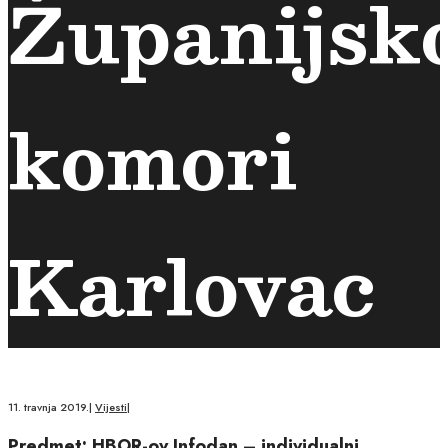
Županijsko
komori
Karlovac
11. travnja 2019.
|
Vijesti
|
Predmet: HBOR-ov Infodan – individualni