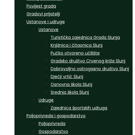
Povijest grada
Gradovi prijatelji
Ustanove i udruge
Ustanove
Turistička zajednica Grada Slunja
Knjižnica i čitaonica Slunj
Pučko otvoreno učilište
Gradsko društvo Crvenog križa Slunj
Dobrovoljno vatrogasno društvo Slunj
Dječji vrtić Slunj
Osnovna škola Slunj
Srednja škola Slunj
Udruge
Zajednica športskih udruga
Poljoprivreda i gospodarstvo
Poljoprivreda
Gospodarstvo