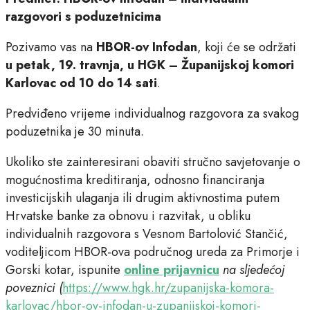
razgovori s poduzetnicima
Pozivamo vas na
HBOR-ov Infodan
, koji će se održati
u petak, 19. travnja, u HGK – Županijskoj komori
Karlovac od 10 do 14 sati
.
Predviđeno vrijeme individualnog razgovora za svakog
poduzetnika je 30 minuta.
Ukoliko ste zainteresirani obaviti stručno savjetovanje o
mogućnostima kreditiranja, odnosno financiranja
investicijskih ulaganja ili drugim aktivnostima putem
Hrvatske banke za obnovu i razvitak, u obliku
individualnih razgovora s Vesnom Bartolović Stančić,
voditeljicom HBOR-ova područnog ureda za Primorje i
Gorski kotar, ispunite
online prijavnicu
na sljedećoj
poveznici (
https://www.hgk.hr/zupanijska-komora-
karlovac/hbor-ov-infodan-u-zupanijskoj-komori-