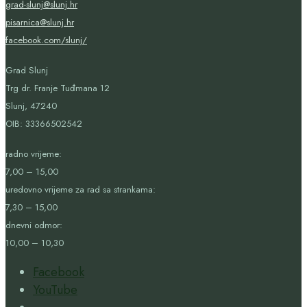
grad-slunj@slunj.hr
pisarnica@slunj.hr
facebook.com/slunj/
Grad Slunj
Trg dr. Franje Tuđmana 12
Slunj, 47240
OIB:
33366502542
radno vrijeme:
7,00 – 15,00
uredovno vrijeme za rad sa strankama:
7,30 – 15,00
dnevni odmor:
10,00 – 10,30
Facebook
YouTube
Open