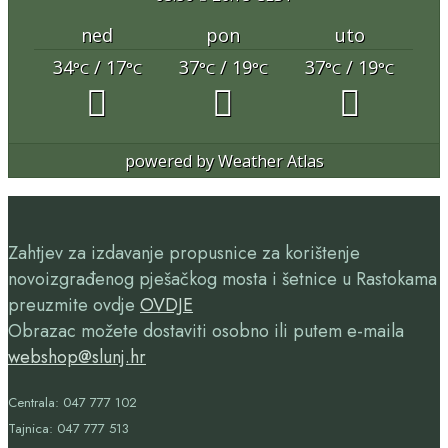
ned
pon
uto
34
/ 17
37
/ 19
37
/ 19
°C
°C
°C
°C
°C
°C
powered by
Weather Atlas
Zahtjev za izdavanje propusnice za korištenje
novoizgrađenog pješačkog mosta i šetnice u Rastokama
preuzmite ovdje
OVDJE
Obrazac možete dostaviti osobno ili putem e-maila
webshop@slunj.hr
Centrala: 047 777 102
Tajnica: 047 777 513