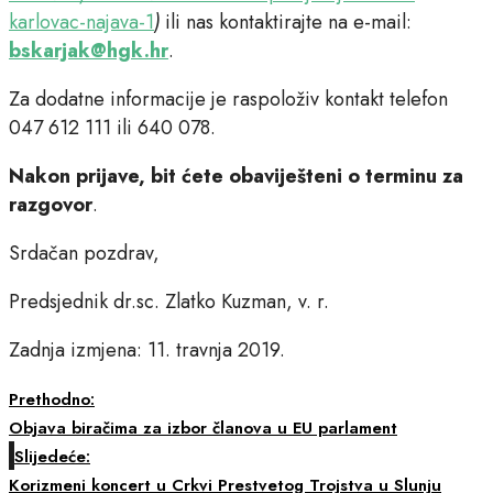
karlovac-najava-1
)
ili nas kontaktirajte na e-mail:
bskarjak@hgk.hr
.
Za dodatne informacije je raspoloživ kontakt telefon
047 612 111 ili 640 078.
Nakon prijave, bit ćete obaviješteni o terminu za
razgovor
.
Srdačan pozdrav,
Predsjednik dr.sc. Zlatko Kuzman, v. r.
Zadnja izmjena: 11. travnja 2019.
Prethodno:
Objava biračima za izbor članova u EU parlament
Slijedeće:
Korizmeni koncert u Crkvi Prestvetog Trojstva u Slunju