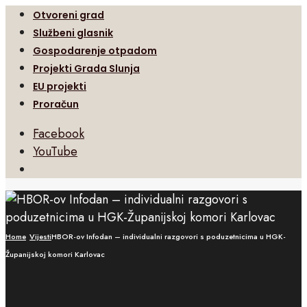
Otvoreni grad
Službeni glasnik
Gospodarenje otpadom
Projekti Grada Slunja
EU projekti
Proračun
Facebook
YouTube
Open
Search
Window
Home
Vijesti
HBOR-ov Infodan – individualni razgovori s poduzetnicima u HGK-
Županijskoj komori Karlovac