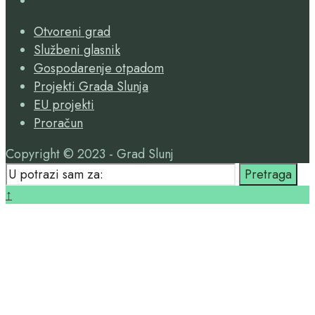
Search
Otvoreni grad
Window
Službeni glasnik
Gospodarenje otpadom
Projekti Grada Slunja
EU projekti
Proračun
Copyright © 2023 - Grad Slunj
Search
Pretraga
for:
Close
↑
Search
Window