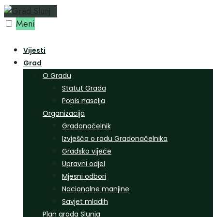
Preskoči
na
Meni
sadržaj
Vijesti
Grad
O Gradu
Statut Grada
Popis naselja
Organizacija
Gradonačelnik
Izvješća o radu Gradonačelnika
Gradsko vijeće
Upravni odjel
Mjesni odbori
Nacionalne manjine
Savjet mladih
Plan grada Slunja