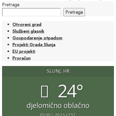
Pretraga
Pretraga
Otvoreni grad
Službeni glasnik
Gospodarenje otpadom
Projekti Grada Slunja
EU projekti
Proračun
SLUNJ, HR
24°
djelomično oblačno
05:50
20:15 CEST