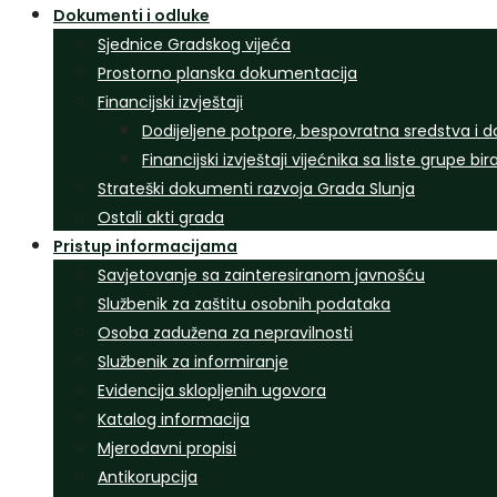
Dokumenti i odluke
Sjednice Gradskog vijeća
Prostorno planska dokumentacija
Financijski izvještaji
Dodijeljene potpore, bespovratna sredstva i d
Financijski izvještaji vijećnika sa liste grupe bi
Strateški dokumenti razvoja Grada Slunja
Ostali akti grada
Pristup informacijama
Savjetovanje sa zainteresiranom javnošću
Službenik za zaštitu osobnih podataka
Osoba zadužena za nepravilnosti
Službenik za informiranje
Evidencija sklopljenih ugovora
Katalog informacija
Mjerodavni propisi
Antikorupcija