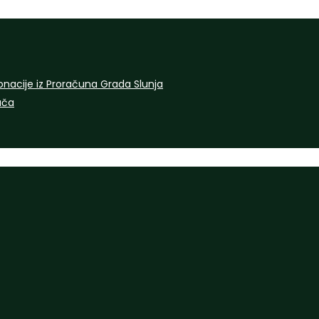
onacije iz Proračuna Grada Slunja
rača