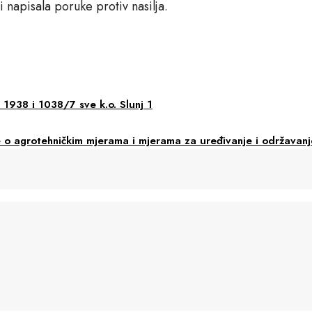
i napisala poruke protiv nasilja.
. 1938 i 1038/7 sve k.o. Slunj 1
 o agrotehničkim mjerama i mjerama za uređivanje i održavanje