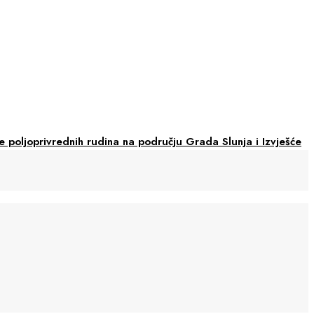
 poljoprivrednih rudina na području Grada Slunja i Izvješće