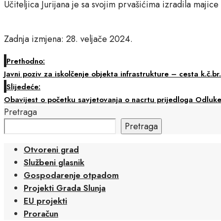
Učiteljica Jurijana je sa svojim prvašićima izradila majice 
Zadnja izmjena: 28. veljače 2024.
Prethodno:
Javni poziv za iskolčenje objekta infrastrukture – cesta k.č.br
Slijedeće:
Obavijest o početku savjetovanja o nacrtu prijedloga Odluke
Pretraga
Pretraga
Otvoreni grad
Službeni glasnik
Gospodarenje otpadom
Projekti Grada Slunja
EU projekti
Proračun