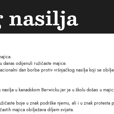
 nasilja
majica.
su danas odijenuli ružičaste majice.
nalni dan borbe protiv vršnjačkog nasilja koji se obiljež
 nasilja u kanadskom Berwicku jer je u školu došao u majic
užičaste boje u znak podrške njemu, ali i u znak protesta p
stih majica obilježava diljem svijeta.