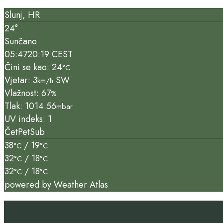
Slunj, HR
24°
Sunčano
05:47
20:19 CEST
Čini se kao: 24
°C
Vjetar: 3
SW
km/h
Vlažnost: 67
%
Tlak: 1014.56
mbar
UV indeks: 1
Čet
Pet
Sub
38
/ 19
°C
°C
32
/ 18
°C
°C
32
/ 18
°C
°C
powered by
Weather Atlas