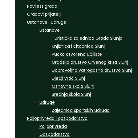
Povijest grada
Gradovi prijatelji
Ustanove i udruge
Ustanove
Turistička zajednica Grada Slunja
Knjižnica i čitaonica Slunj
Pučko otvoreno učilište
Gradsko društvo Crvenog križa Slunj
Dobrovoljno vatrogasno društvo Slunj
Dječji vrtić Slunj
Osnovna škola Slunj
Srednja škola Slunj
Udruge
Zajednica športskih udruga
Poljoprivreda i gospodarstvo
Poljoprivreda
Gospodarstvo