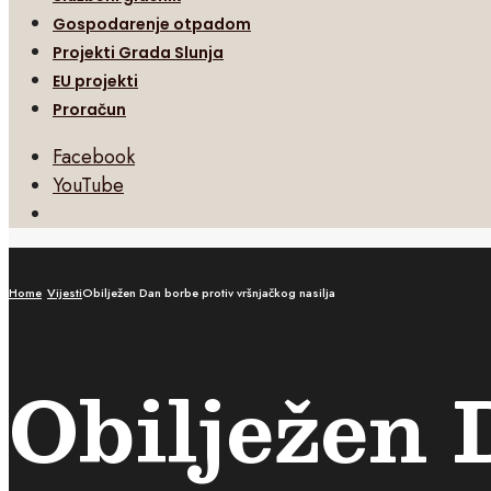
Gospodarenje otpadom
Projekti Grada Slunja
EU projekti
Proračun
Facebook
YouTube
Open
Search
Window
Home
Vijesti
Obilježen Dan borbe protiv vršnjačkog nasilja
Obilježen 