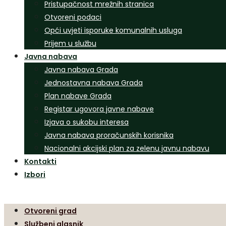
Pristupačnost mrežnih stranica
Otvoreni podaci
Opći uvjeti isporuke komunalnih usluga
Prijem u službu
Javna nabava
Javna nabava Grada
Jednostavna nabava Grada
Plan nabave Grada
Registar ugovora javne nabave
Izjava o sukobu interesa
Javna nabava proračunskih korisnika
Nacionalni akcijski plan za zelenu javnu nabavu
Kontakti
Izbori
Otvoreni grad
Službeni glasnik