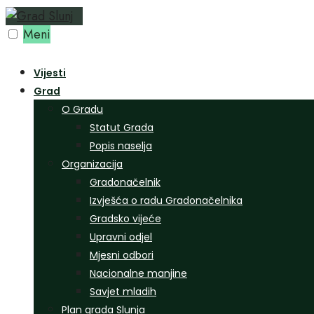
Preskoči
na
Meni
sadržaj
Vijesti
Grad
O Gradu
Statut Grada
Popis naselja
Organizacija
Gradonačelnik
Izvješća o radu Gradonačelnika
Gradsko vijeće
Upravni odjel
Mjesni odbori
Nacionalne manjine
Savjet mladih
Plan grada Slunja