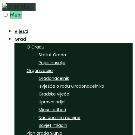
Preskoči
na
Meni
sadržaj
Vijesti
Grad
O Gradu
Statut Grada
Popis naselja
Organizacija
Gradonačelnik
Izvješća o radu Gradonačelnika
Gradsko vijeće
Upravni odjel
Mjesni odbori
Nacionalne manjine
Savjet mladih
Plan grada Slunja