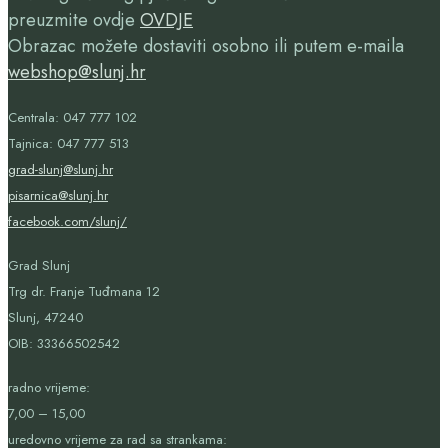
preuzmite ovdje
OVDJE
Obrazac možete dostaviti osobno ili putem e-maila
webshop@slunj.hr
Centrala: 047 777 102
Tajnica: 047 777 513
grad-slunj@slunj.hr
pisarnica@slunj.hr
facebook.com/slunj/
Grad Slunj
Trg dr. Franje Tuđmana 12
Slunj, 47240
OIB:
33366502542
radno vrijeme:
7,00 – 15,00
uredovno vrijeme za rad sa strankama: