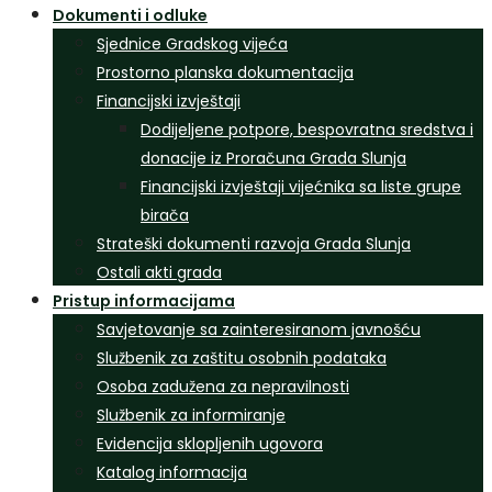
Dokumenti i odluke
Sjednice Gradskog vijeća
Prostorno planska dokumentacija
Financijski izvještaji
Dodijeljene potpore, bespovratna sredstva i
donacije iz Proračuna Grada Slunja
Financijski izvještaji vijećnika sa liste grupe
birača
Strateški dokumenti razvoja Grada Slunja
Ostali akti grada
Pristup informacijama
Savjetovanje sa zainteresiranom javnošću
Službenik za zaštitu osobnih podataka
Osoba zadužena za nepravilnosti
Službenik za informiranje
Evidencija sklopljenih ugovora
Katalog informacija