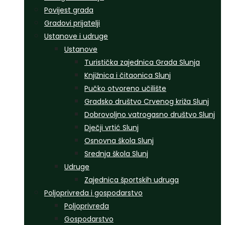
Povijest grada
Gradovi prijatelji
Ustanove i udruge
Ustanove
Turistička zajednica Grada Slunja
Knjižnica i čitaonica Slunj
Pučko otvoreno učilište
Gradsko društvo Crvenog križa Slunj
Dobrovoljno vatrogasno društvo Slunj
Dječji vrtić Slunj
Osnovna škola Slunj
Srednja škola Slunj
Udruge
Zajednica športskih udruga
Poljoprivreda i gospodarstvo
Poljoprivreda
Gospodarstvo