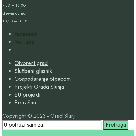
7,30 – 15,00
dnevni odmor:
10,00 – 10,30
Facebook
YouTube
Open
Search
Otvoreni grad
Window
Službeni glasnik
Gospodarenje otpadom
Projekti Grada Slunja
EU projekti
Proračun
Copyright © 2023 - Grad Slunj
Search
Pretraga
for:
Close
↑