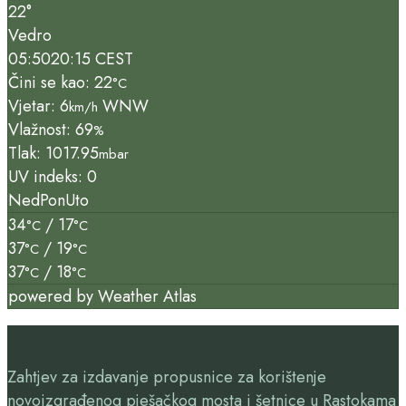
22°
Vedro
05:50
20:15 CEST
Čini se kao: 22
°C
Vjetar: 6
WNW
km/h
Vlažnost: 69
%
Tlak: 1017.95
mbar
UV indeks: 0
Ned
Pon
Uto
34
/ 17
°C
°C
37
/ 19
°C
°C
37
/ 18
°C
°C
powered by
Weather Atlas
Zahtjev za izdavanje propusnice za korištenje
novoizgrađenog pješačkog mosta i šetnice u Rastokama