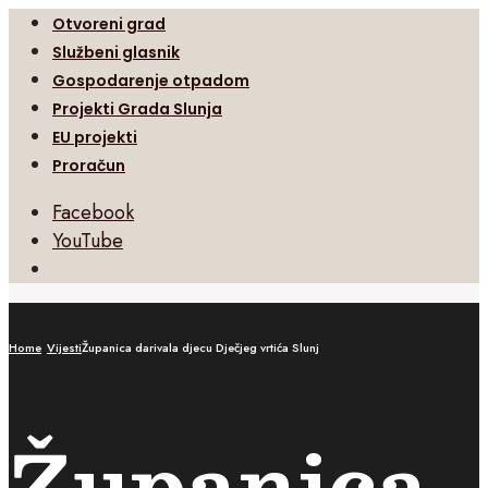
Otvoreni grad
Službeni glasnik
Gospodarenje otpadom
Projekti Grada Slunja
EU projekti
Proračun
Facebook
YouTube
Open
Search
Window
Home
Vijesti
Županica darivala djecu Dječjeg vrtića Slunj
Županica