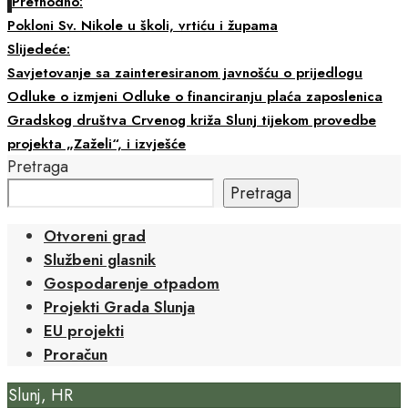
Prethodno:
Pokloni Sv. Nikole u školi, vrtiću i župama
Slijedeće:
Savjetovanje sa zainteresiranom javnošću o prijedlogu
Odluke o izmjeni Odluke o financiranju plaća zaposlenica
Gradskog društva Crvenog križa Slunj tijekom provedbe
projekta „Zaželi“, i izvješće
Pretraga
Pretraga
Otvoreni grad
Službeni glasnik
Gospodarenje otpadom
Projekti Grada Slunja
EU projekti
Proračun
Slunj, HR