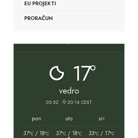
EU PROJEKTI
PRORAČUN
Slunj, HR
17°
vedro
05:52
20:14 CEST
pon
uto
sri
37
/ 18
37
/ 18
33
/ 17
°C
°C
°C
°C
°C
°C