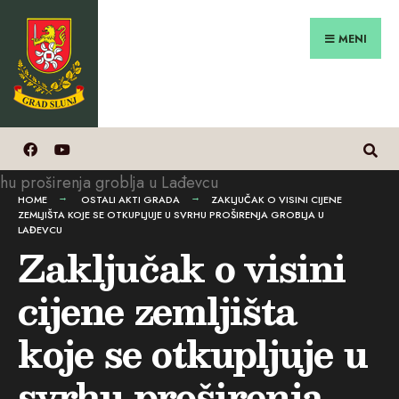
Search
Preskoči
for:
na
MENI
sadržaj
HOME
OSTALI AKTI GRADA
ZAKLJUČAK O VISINI CIJENE
ZEMLJIŠTA KOJE SE OTKUPLJUJE U SVRHU PROŠIRENJA GROBLJA U
LAĐEVCU
Zaključak o visini
cijene zemljišta
koje se otkupljuje u
svrhu proširenja