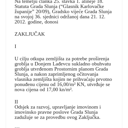
Na temelju članka 25. stavka 1. alineje 18.
Statuta Grada Slunja (“Glasnik Karlovačke
županije” 20/09), Gradsko vijeće Grada Slunja
na svojoj 36. sjednici održanoj dana 21. 12.
2012. godine, donosi
ZAKLJUČAK
I
U cilju otkupa zemljišta za potrebe proširenja
groblja u Donjem Lađevcu sukladno obuhvatu
groblja utvrđenom Prostornim planom Grada
Slunja, a nakon zaprimljenog očitovanja
vlasnika zemljišta kojim ne prihvaćaju prvotno
ponuđenu cijenu od 16,00/m² KN, utvrđuje se
nova cijena od 17,00 kn/m².
II
Odsjek za razvoj, upravljanje imovinom i
imovinsko pravne poslove Grada Slunja
zadužuje se za provedbu ovog Zaključka.