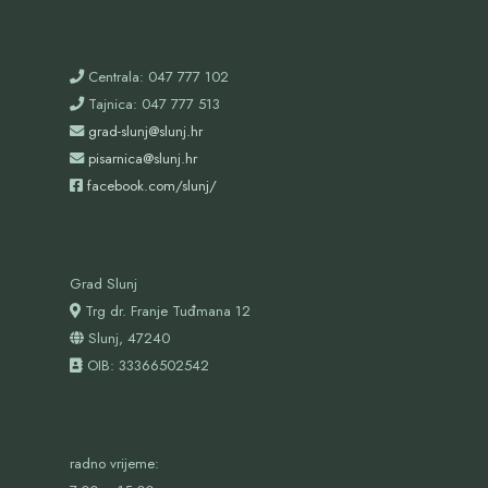
Centrala: 047 777 102
Tajnica: 047 777 513
grad-slunj@slunj.hr
pisarnica@slunj.hr
facebook.com/slunj/
Grad Slunj
Trg dr. Franje Tuđmana 12
Slunj, 47240
OIB:
33366502542
radno vrijeme: