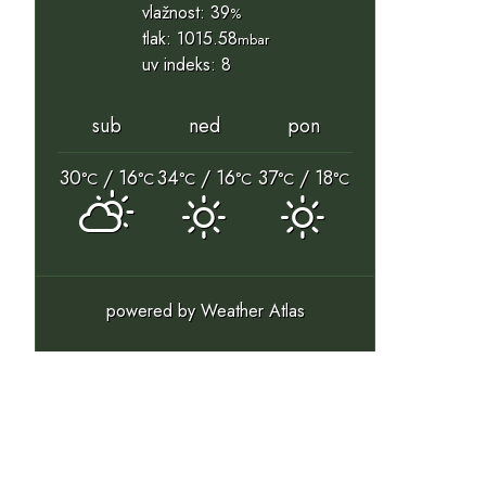
vlažnost: 39
%
tlak: 1015.58
mbar
uv indeks: 8
sub
ned
pon
30
/ 16
34
/ 16
37
/ 18
°C
°C
°C
°C
°C
°C
powered by
Weather Atlas