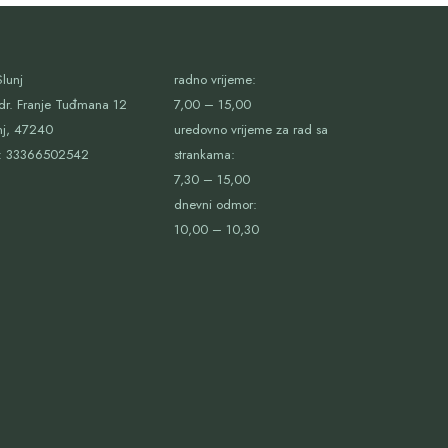
lunj
radno vrijeme:
dr. Franje Tuđmana 12
7,00 – 15,00
nj, 47240
uredovno vrijeme za rad sa
:
33366502542
strankama:
7,30 – 15,00
dnevni odmor:
10,00 – 10,30