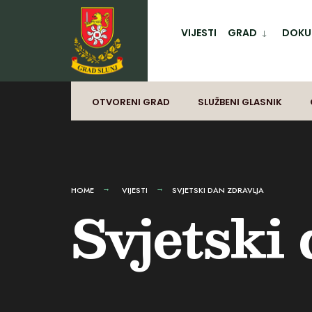
for:
Preskoči
na
VIJESTI
GRAD
DOKUM
sadržaj
OTVORENI GRAD
SLUŽBENI GLASNIK
HOME
VIJESTI
SVJETSKI DAN ZDRAVLJA
Svjetski 