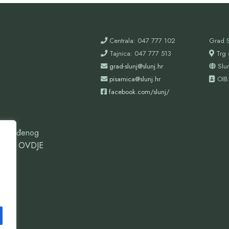
Centrala: 047 777 102
Grad S
Tajnica: 047 777 513
Trg 
grad-slunj@slunj.hr
Slu
pisarnica@slunj.hr
OIB
facebook.com/slunj/
oizgrađenog
ovdje
OVDJE