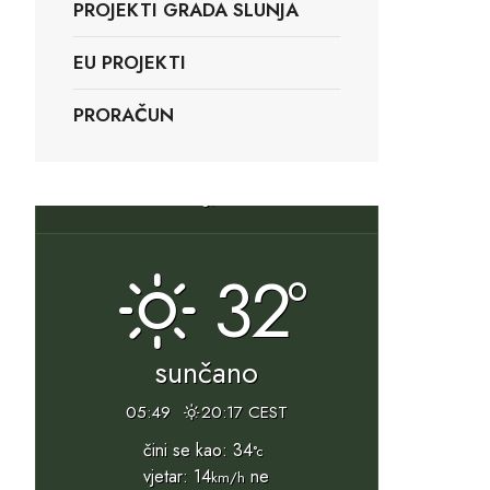
PROJEKTI GRADA SLUNJA
EU PROJEKTI
PRORAČUN
Slunj, HR
32°
sunčano
05:49
20:17 CEST
čini se kao: 34
°c
vjetar: 14
ne
km/h