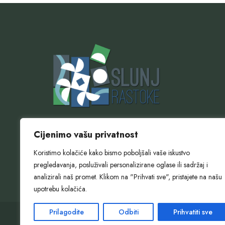
Zahtjev za izdavanje propusnice za korištenje nov
Cijenimo vašu privatnost
pješačkog mosta i šetnice u Rastokama preuzmite 
Koristimo kolačiće kako bismo poboljšali vaše iskustvo
Obrazac možete dostaviti osobno ili putem e-maila
pregledavanja, posluživali personalizirane oglase ili sadržaj i
webshop@slunj.hr
analizirali naš promet. Klikom na "Prihvati sve", pristajete na našu
upotrebu kolačića.
Prilagodite
Odbiti
Prihvatiti sve