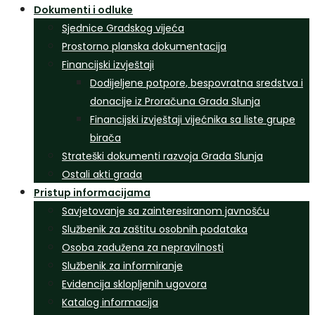
Dokumenti i odluke
Sjednice Gradskog vijeća
Prostorno planska dokumentacija
Financijski izvještaji
Dodijeljene potpore, bespovratna sredstva i
donacije iz Proračuna Grada Slunja
Financijski izvještaji vijećnika sa liste grupe
birača
Strateški dokumenti razvoja Grada Slunja
Ostali akti grada
Pristup informacijama
Savjetovanje sa zainteresiranom javnošću
Službenik za zaštitu osobnih podataka
Osoba zadužena za nepravilnosti
Službenik za informiranje
Evidencija sklopljenih ugovora
Katalog informacija