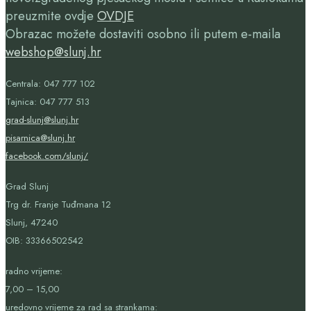
preuzmite ovdje
OVDJE
Obrazac možete dostaviti osobno ili putem e-maila
webshop@slunj.hr
Centrala: 047 777 102
Tajnica: 047 777 513
grad-slunj@slunj.hr
pisarnica@slunj.hr
facebook.com/slunj/
Grad Slunj
Trg dr. Franje Tuđmana 12
Slunj, 47240
OIB:
33366502542
radno vrijeme:
7,00 – 15,00
uredovno vrijeme za rad sa strankama: