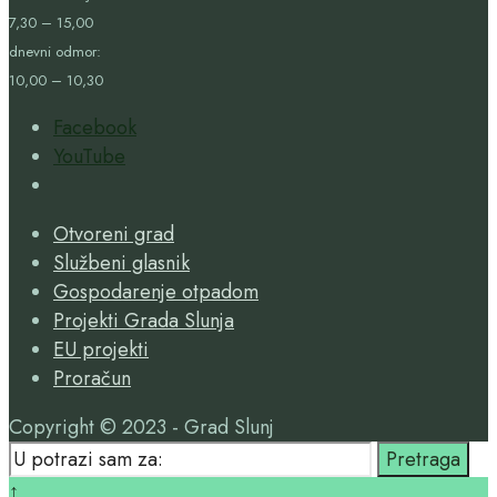
7,30 – 15,00
dnevni odmor:
10,00 – 10,30
Facebook
YouTube
Open
Search
Otvoreni grad
Window
Službeni glasnik
Gospodarenje otpadom
Projekti Grada Slunja
EU projekti
Proračun
Copyright © 2023 - Grad Slunj
Search
Pretraga
for:
Close
↑