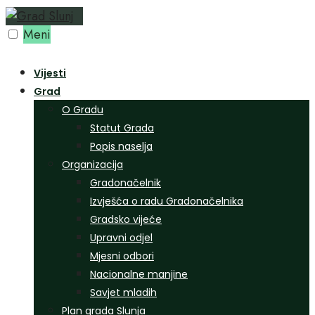
Preskoči
na
Meni
sadržaj
Vijesti
Grad
O Gradu
Statut Grada
Popis naselja
Organizacija
Gradonačelnik
Izvješća o radu Gradonačelnika
Gradsko vijeće
Upravni odjel
Mjesni odbori
Nacionalne manjine
Savjet mladih
Plan grada Slunja