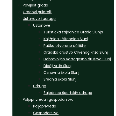
Povijest grada
Gradovi prijatelji
Ustanove i udruge
Ustanove
Turistička zajednica Grada Slunja
Knjižnica i čitaonica Slunj
Pučko otvoreno učilište
Gradsko društvo Crvenog križa Slunj
Dobrovoljno vatrogasno društvo Slunj
Dječji vrtić Slunj
Osnovna škola Slunj
Srednja škola Slunj
Udruge
Zajednica športskih udruga
Poljoprivreda i gospodarstvo
Poljoprivreda
Gospodarstvo