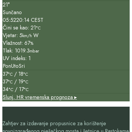
21°
Sunčano
05:52
20:14 CEST
Čini se kao: 21
°C
Vjetar: 5
W
km/h
Vlažnost: 67
%
Tlak: 1019.3
mbar
UV indeks: 1
Pon
Uto
Sri
37
/ 18
°C
°C
37
/ 19
°C
°C
34
/ 17
°C
°C
Slunj, HR
vremenska prognoza ▸
Zahtjev za izdavanje propusnice za korištenje
novoizgrađenog pješačkog mosta i šetnice u Rastokama