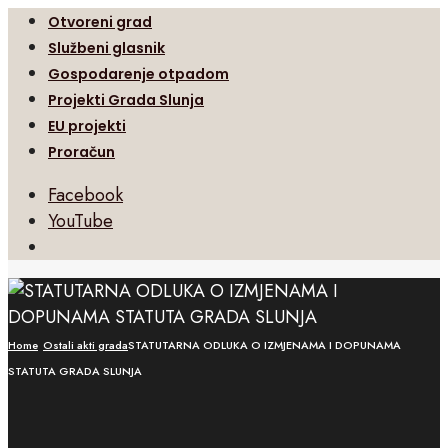
Otvoreni grad
Službeni glasnik
Gospodarenje otpadom
Projekti Grada Slunja
EU projekti
Proračun
Facebook
YouTube
Open
Search
Window
Home
Ostali akti grada
STATUTARNA ODLUKA O IZMJENAMA I DOPUNAMA
STATUTA GRADA SLUNJA