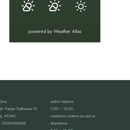
powered by
Weather Atlas
lunj
radno vrijeme:
dr. Franje Tuđmana 12
7,00 – 15,00
nj, 47240
uredovno vrijeme za rad sa
:
33366502542
strankama: