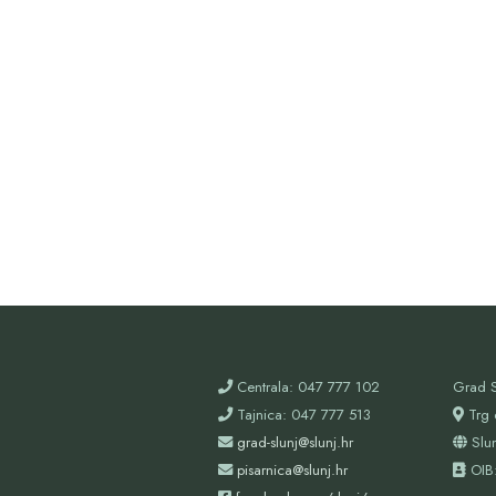
Centrala: 047 777 102
Grad S
Tajnica: 047 777 513
Trg 
grad-slunj@slunj.hr
Slu
pisarnica@slunj.hr
OIB