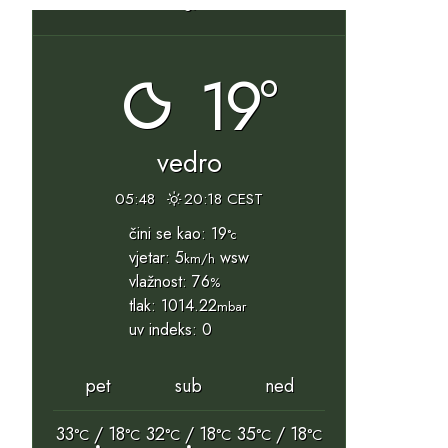
19°
vedro
05:48
20:18 CEST
čini se kao: 19
°c
vjetar: 5
wsw
km/h
vlažnost: 76
%
tlak: 1014.22
mbar
uv indeks: 0
pet
sub
ned
33
/ 18
32
/ 18
35
/ 18
°C
°C
°C
°C
°C
°C