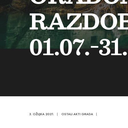
RAZDO
01.07.-3
3. OŽUJKA 2021.
|
OSTALI AKTI GRADA
|