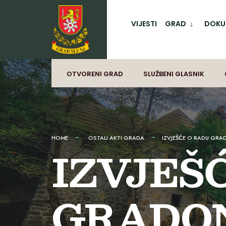
for:
Preskoči
na
VIJESTI
GRAD
DOKUM
sadržaj
OTVORENI GRAD
SLUŽBENI GLASNIK
HOME
OSTALI AKTI GRADA
IZVJEŠĆE O RADU GRAD
IZVJEŠ
GRADO