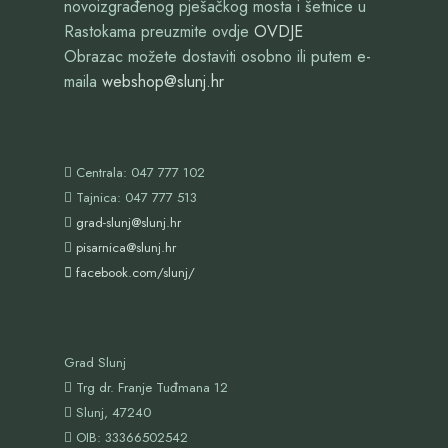
novoizgrađenog pješačkog mosta i šetnice u
Rastokama preuzmite ovdje
OVDJE
Obrazac možete dostaviti osobno ili putem e-
maila
webshop@slunj.hr
Centrala: 047 777 102
Tajnica: 047 777 513
grad-slunj@slunj.hr
pisarnica@slunj.hr
facebook.com/slunj/
Grad Slunj
Trg dr. Franje Tuđmana 12
Slunj, 47240
OIB:
33366502542