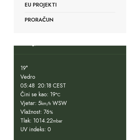
EU PROJEKTI
PRORAČUN
Slunj, HR
19°
Vedro
05:48
20:18 CEST
Čini se kao: 19
°C
Vjetar: 5
WSW
km/h
Vlažnost: 76
%
Tlak: 1014.22
mbar
UV indeks: 0