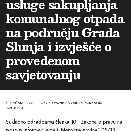
usluge sakupljanja
komunalnog otpada
na području Grada
Slunja i izvješće o
provedenom
savjetovanju
4. SIJEČNJA 2022.
|
SAVJETOVANJE SA ZAINTERESIRANOM
JAVNOŠĆU
|
Sukladno odredbama članka 10. Zakona o pravu na
pristup informacijama („Narodne novine“ 25/13 i