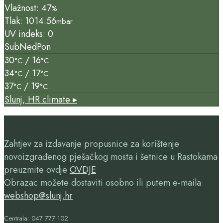
Vlažnost: 47
%
Tlak: 1014.56
mbar
UV indeks: 0
Sub
Ned
Pon
30
/ 16
°C
°C
34
/ 17
°C
°C
37
/ 19
°C
°C
Slunj, HR
climate ▸
Zahtjev za izdavanje propusnice za korištenje
novoizgrađenog pješačkog mosta i šetnice u Rastokama
preuzmite ovdje
OVDJE
Obrazac možete dostaviti osobno ili putem e-maila
webshop@slunj.hr
Centrala: 047 777 102