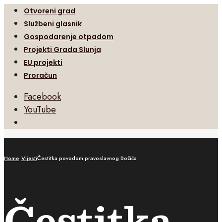
Otvoreni grad
Službeni glasnik
Gospodarenje otpadom
Projekti Grada Slunja
EU projekti
Proračun
Facebook
YouTube
Open
Search
Window
Home
Vijesti
Čestitka povodom pravoslavnog Božića
Čestitka