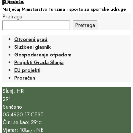
Slijedeće:
Natječaj Ministarstva turizma i sporta za sportske udruge
Pretraga
Pretraga
Otvoreni grad
Službeni glasnik
Gospodarenje otpadom
Projekti Grada Slunja
EU projekti
Proračun
Slunj, HR
29°
Sunčano
05:49
20:17 CEST
Čini se kao: 29
°C
Vjetar: 10
NE
km/h