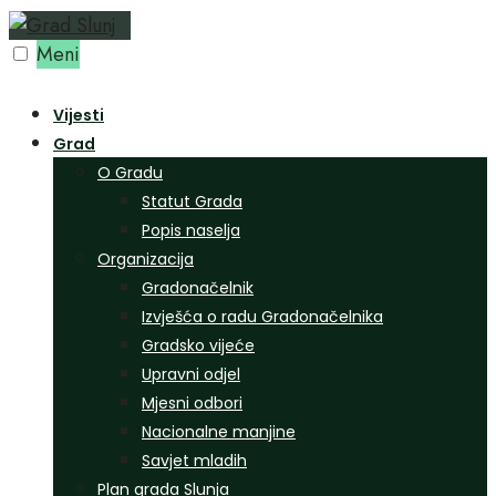
Preskoči
na
Meni
sadržaj
Vijesti
Grad
O Gradu
Statut Grada
Popis naselja
Organizacija
Gradonačelnik
Izvješća o radu Gradonačelnika
Gradsko vijeće
Upravni odjel
Mjesni odbori
Nacionalne manjine
Savjet mladih
Plan grada Slunja