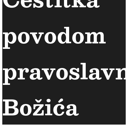
povodom
pravoslav
Božića