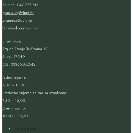
Tajnica: 047 777 513
grad-slunj@slunj.hr
pisarnica@slunj.hr
facebook.com/slunj/
Grad Slunj
Trg dr. Franje Tuđmana 12
Slunj, 47240
OIB:
33366502542
radno vrijeme:
7,00 – 15,00
uredovno vrijeme za rad sa strankama:
7,30 – 15,00
dnevni odmor:
10,00 – 10,30
Facebook