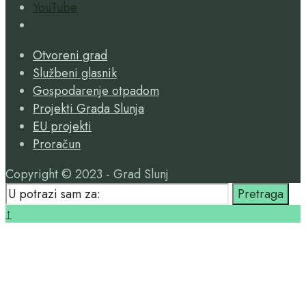
YouTube
Open
Search
Otvoreni grad
Window
Službeni glasnik
Gospodarenje otpadom
Projekti Grada Slunja
EU projekti
Proračun
Copyright © 2023 - Grad Slunj
Search
Pretraga
for:
Close
↑
Search
Window