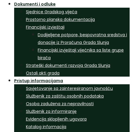
Dokumenti i odluke
Sjednice Gradskog vijeća
Prostorno planska dokumentacija
Financijski izvještaji
Dodijeljene potpore, bespovratna sredstva i
donacije iz Proračuna Grada Slunja
Financijski izvještaji vijećnika sa liste grupe
birača
Strateški dokumenti razvoja Grada Slunja
Ostali akti grada
Pristup informacijama
Savjetovanje sa zainteresiranom javnošću
Službenik za zaštitu osobnih podataka
Osoba zadužena za nepravilnosti
Službenik za informiranje
Evidencija sklopljenih ugovora
Katalog informacija