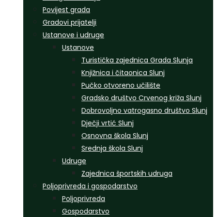
Povijest grada
Gradovi prijatelji
Ustanove i udruge
Ustanove
Turistička zajednica Grada Slunja
Knjižnica i čitaonica Slunj
Pučko otvoreno učilište
Gradsko društvo Crvenog križa Slunj
Dobrovoljno vatrogasno društvo Slunj
Dječji vrtić Slunj
Osnovna škola Slunj
Srednja škola Slunj
Udruge
Zajednica športskih udruga
Poljoprivreda i gospodarstvo
Poljoprivreda
Gospodarstvo