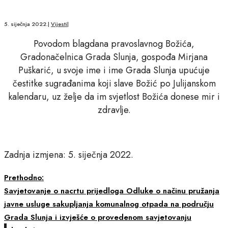
5. siječnja 2022.
|
Vijesti
|
Povodom blagdana pravoslavnog Božića,
Gradonačelnica Grada Slunja, gospođa Mirjana
Puškarić, u svoje ime i ime Grada Slunja upućuje
čestitke sugrađanima koji slave Božić po Julijanskom
kalendaru, uz želje da im svjetlost Božića donese mir i
zdravlje.
Zadnja izmjena: 5. siječnja 2022.
Prethodno:
Savjetovanje o nacrtu prijedloga Odluke o načinu pružanja
javne usluge sakupljanja komunalnog otpada na području
Grada Slunja i izvješće o provedenom savjetovanju