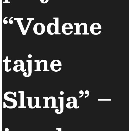
“Vodene
tajne
Slunja” –