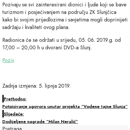
Pozivaju se svi zainteresirani dionici i ljude koji se bave
turizmom i posjećivanjem na području ZK Slunjčica
kako bi svojim prijedlozima i savjetima mogli doprinijeti
sadržaju i kvaliteti ovog plana.
Radionica će se održati u srijedu, 05. 06. 2019.g. od
17,00 – 20,00 h u dvorani DVD-a Slunj.
Poziv
Zadnja izmjena: 5. lipnja 2019.
Prethodno:
Potpisivanje ugovora unutar projekta “Vodene tajne Slunja”
Slijedeće:
Dodijeljene nagrade “Milan Neralić”
Pretraga