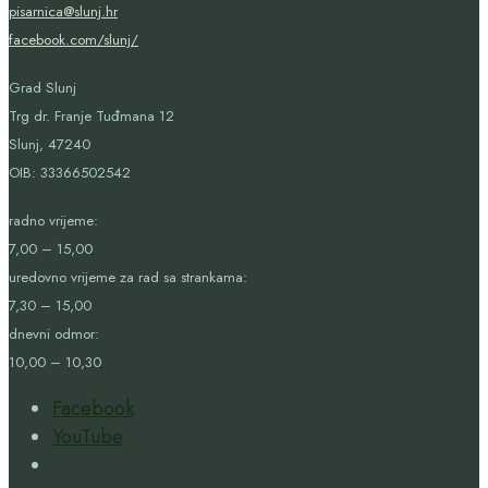
pisarnica@slunj.hr
facebook.com/slunj/
Grad Slunj
Trg dr. Franje Tuđmana 12
Slunj, 47240
OIB:
33366502542
radno vrijeme:
7,00 – 15,00
uredovno vrijeme za rad sa strankama:
7,30 – 15,00
dnevni odmor:
10,00 – 10,30
Facebook
YouTube
Open