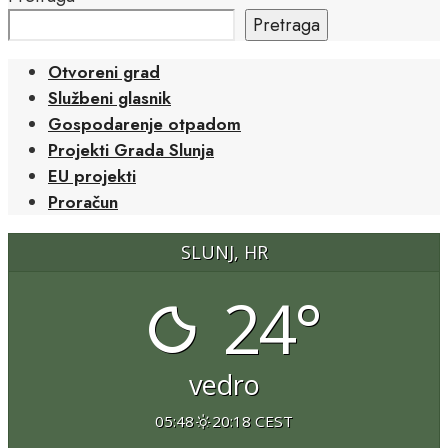
Pretraga
Otvoreni grad
Službeni glasnik
Gospodarenje otpadom
Projekti Grada Slunja
EU projekti
Proračun
SLUNJ, HR
24°
vedro
05:48
20:18 CEST