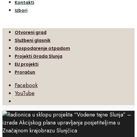
Kontakti
Izbori
Otvoreni grad
Službeni glasnik
Gospodarenje otpadom
Projekti Grada Slunja
EU projekti
Proračun
Facebook
YouTube
Open
Search
Window