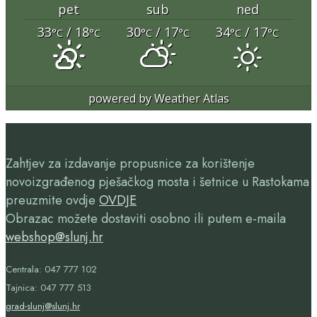
pet
sub
ned
33
/ 18
30
/ 17
34
/ 17
°C
°C
°C
°C
°C
°C
powered by
Weather Atlas
Zahtjev za izdavanje propusnice za korištenje
novoizgrađenog pješačkog mosta i šetnice u Rastokama
preuzmite ovdje
OVDJE
Obrazac možete dostaviti osobno ili putem e-maila
webshop@slunj.hr
Centrala: 047 777 102
Tajnica: 047 777 513
grad-slunj@slunj.hr