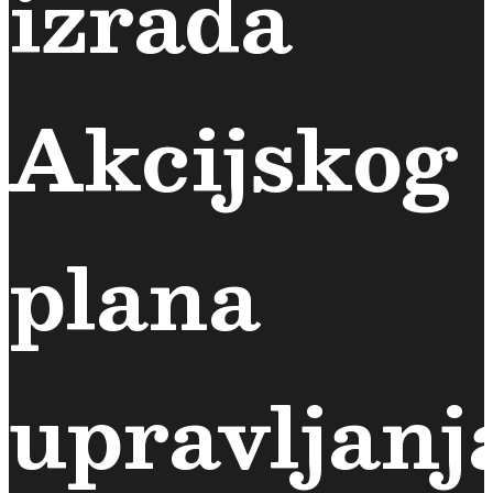
izrada
Akcijskog
plana
upravljanj