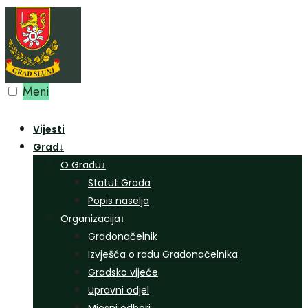
Preskoči
na
sadržaj
Meni
Vijesti
Grad
↓
O Gradu
↓
Statut Grada
Popis naselja
Organizacija
↓
Gradonačelnik
Izvješća o radu Gradonačelnika
Gradsko vijeće
Upravni odjel