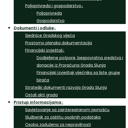
Poljoprivreda i gospodarstvo
↓
Poljoprivreda
Gospodarstvo
Dokumenti i odluke
↓
Sjednice Gradskog vijeća
Prostorno planska dokumentacija
Financijski izvještaji
↓
Dodijeljene potpore, bespovratna sredstva i
donacije iz Proračuna Grada Slunja
Financijski izvještaji vijećnika sa liste grupe
birača
Strateški dokumenti razvoja Grada Slunja
Ostali akti grada
Pristup informacijama
↓
Savjetovanje sa zainteresiranom javnošću
Službenik za zaštitu osobnih podataka
Osoba zadužena za nepravilnosti