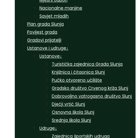
Mjesni odbori
Nacionalne manjine
Savjet mladih
Plan grada Slunja
Povijest grada
Gradovi prijatelji
Ustanove i udruge
↓
Ustanove
↓
Turistička zajednica Grada Slunja
Knjižnica i čitaonica Slunj
Pučko otvoreno učilište
Gradsko društvo Crvenog križa Slunj
Dobrovoljno vatrogasno društvo Slunj
Dječji vrtić Slunj
Osnovna škola Slunj
Srednja škola Slunj
Udruge
↓
Zajednica športskih udruga