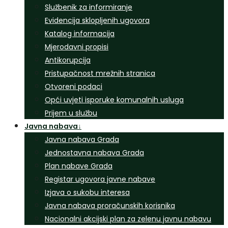
Službenik za informiranje
Evidencija sklopljenih ugovora
Katalog informacija
Mjerodavni propisi
Antikorupcija
Pristupačnost mrežnih stranica
Otvoreni podaci
Opći uvjeti isporuke komunalnih usluga
Prijem u službu
Javna nabava
↓
Javna nabava Grada
Jednostavna nabava Grada
Plan nabave Grada
Registar ugovora javne nabave
Izjava o sukobu interesa
Javna nabava proračunskih korisnika
Nacionalni akcijski plan za zelenu javnu nabavu