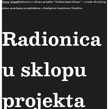
Home
Vijesti
Radionica u sklopu projekta “Vodene tajne Slunja” – izrada Akcijskog
plana upravljanja posjetiteljima u Značajnom krajobrazu Slunjčica
Radionica
u sklopu
projekta