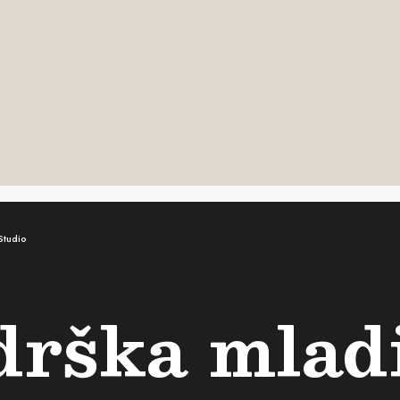
Studio
odrška mla