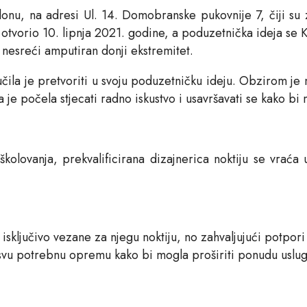
onu, na adresi Ul. 14. Domobranske pukovnije 7, čiji su z
ta otvorio 10. lipnja 2021. godine, a poduzetnička ideja se 
j nesreći amputiran donji ekstremitet.
učila je pretvoriti u svoju poduzetničku ideju. Obzirom je
e počela stjecati radno iskustvo i usavršavati se kako bi 
kolovanja, prekvalificirana dizajnerica noktiju se vraća 
 isključivo vezane za njegu noktiju, no zahvaljujući potpori
 svu potrebnu opremu kako bi mogla proširiti ponudu uslug