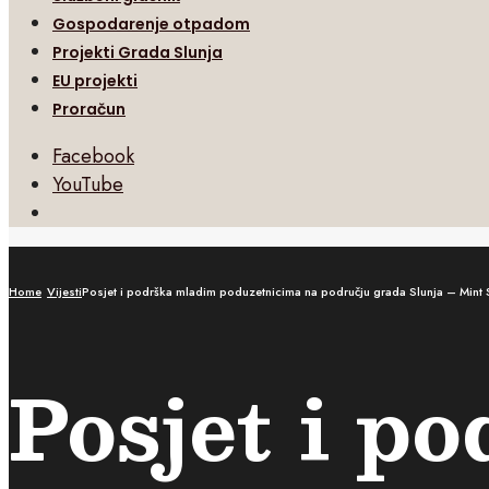
Gospodarenje otpadom
Projekti Grada Slunja
EU projekti
Proračun
Facebook
YouTube
Open
Search
Window
Home
Vijesti
Posjet i podrška mladim poduzetnicima na području grada Slunja – Mint 
Posjet i p