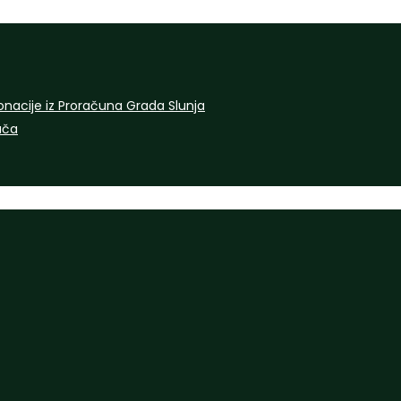
onacije iz Proračuna Grada Slunja
rača