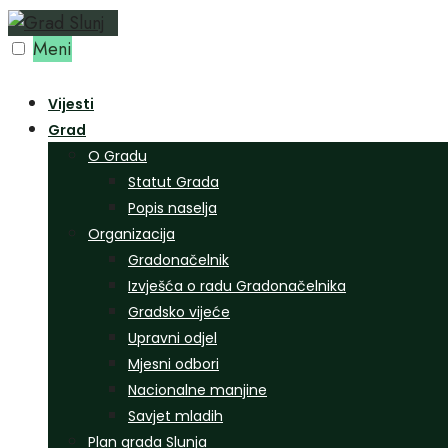
Preskoči
na
Meni
sadržaj
Vijesti
Grad
O Gradu
Statut Grada
Popis naselja
Organizacija
Gradonačelnik
Izvješća o radu Gradonačelnika
Gradsko vijeće
Upravni odjel
Mjesni odbori
Nacionalne manjine
Savjet mladih
Plan grada Slunja