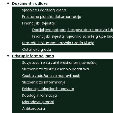
Dokumenti i odluke
Sjednice Gradskog vijeća
Prostorno planska dokumentacija
Financijski izvještaji
Dodijeljene potpore, bespovratna sredstva i d
Financijski izvještaji vijećnika sa liste grupe bi
Strateški dokumenti razvoja Grada Slunja
Ostali akti grada
Pristup informacijama
Savjetovanje sa zainteresiranom javnošću
Službenik za zaštitu osobnih podataka
Osoba zadužena za nepravilnosti
Službenik za informiranje
Evidencija sklopljenih ugovora
Katalog informacija
Mjerodavni propisi
Antikorupcija