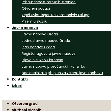
Pristupačnost mrežnih stranica
Otvoreni podaci
Opći uvjeti isporuke komunalnih usluga
Prijem u službu
Javna nabava
Javna nabava Grada
Jednostavna nabava Grada
Plan nabave Grada
Registar ugovora javne nabave
Izjava o sukobu interesa
Javna nabava proračunskih korisnika
Nacionalni akcijski plan za zelenu javnu nabavu
Kontakti
Izbori
Otvoreni grad
Službeni glasnik