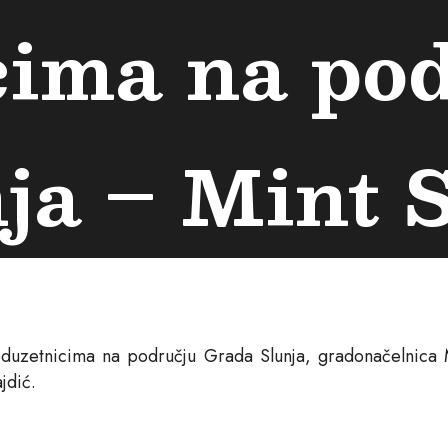
cima na po
ja – Mint 
duzetnicima na području Grada Slunja, gradonačelnica Mi
jdić.