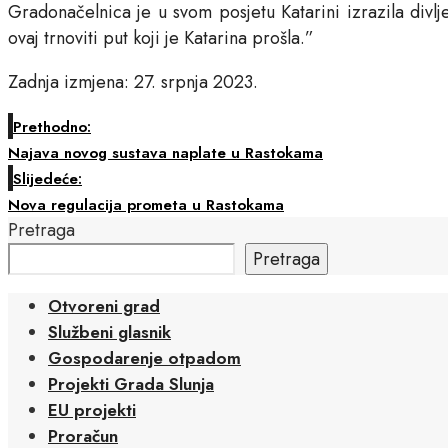
Gradonačelnica je u svom posjetu Katarini izrazila div
ovaj trnoviti put koji je Katarina prošla.”
Zadnja izmjena: 27. srpnja 2023.
Prethodno:
Najava novog sustava naplate u Rastokama
Slijedeće:
Nova regulacija prometa u Rastokama
Pretraga
Pretraga
Otvoreni grad
Službeni glasnik
Gospodarenje otpadom
Projekti Grada Slunja
EU projekti
Proračun