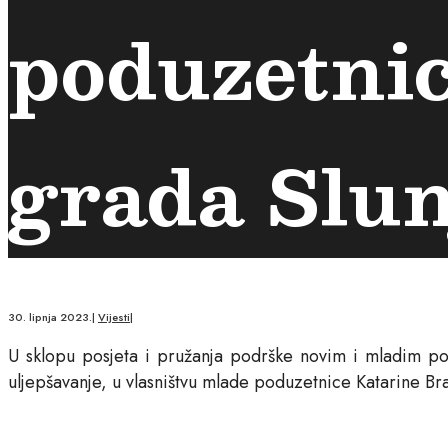
poduzetni
grada Slun
30. lipnja 2023.
|
Vijesti
|
U sklopu posjeta i pružanja podrške novim i mladim po
uljepšavanje, u vlasništvu mlade poduzetnice Katarine Bra