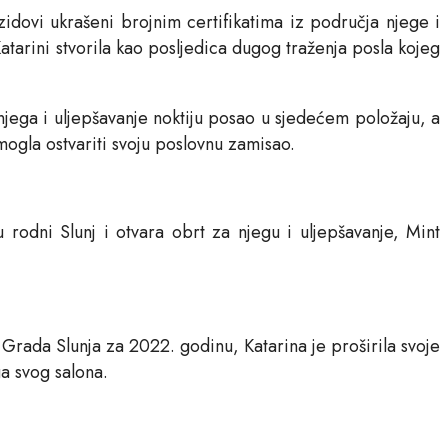
idovi ukrašeni brojnim certifikatima iz područja njege i
Katarini stvorila kao posljedica dugog traženja posla kojeg
 njega i uljepšavanje noktiju posao u sjedećem položaju, a
mogla ostvariti svoju poslovnu zamisao.
u rodni Slunj i otvara obrt za njegu i uljepšavanje, Mint
 Grada Slunja za 2022. godinu, Katarina je proširila svoje
a svog salona.