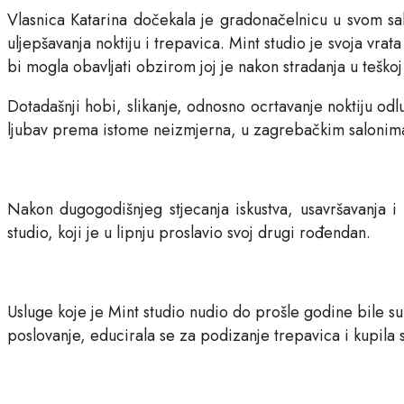
Vlasnica Katarina dočekala je gradonačelnicu u svom sal
uljepšavanja noktiju i trepavica. Mint studio je svoja vra
bi mogla obavljati obzirom joj je nakon stradanja u teško
Dotadašnji hobi, slikanje, odnosno ocrtavanje noktiju odl
ljubav prema istome neizmjerna, u zagrebačkim salonima j
Nakon dugogodišnjeg stjecanja iskustva, usavršavanja i š
studio, koji je u lipnju proslavio svoj drugi rođendan.
Usluge koje je Mint studio nudio do prošle godine bile su
poslovanje, educirala se za podizanje trepavica i kupila