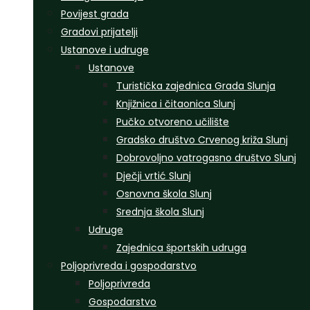
Povijest grada
Gradovi prijatelji
Ustanove i udruge
Ustanove
Turistička zajednica Grada Slunja
Knjižnica i čitaonica Slunj
Pučko otvoreno učilište
Gradsko društvo Crvenog križa Slunj
Dobrovoljno vatrogasno društvo Slunj
Dječji vrtić Slunj
Osnovna škola Slunj
Srednja škola Slunj
Udruge
Zajednica športskih udruga
Poljoprivreda i gospodarstvo
Poljoprivreda
Gospodarstvo