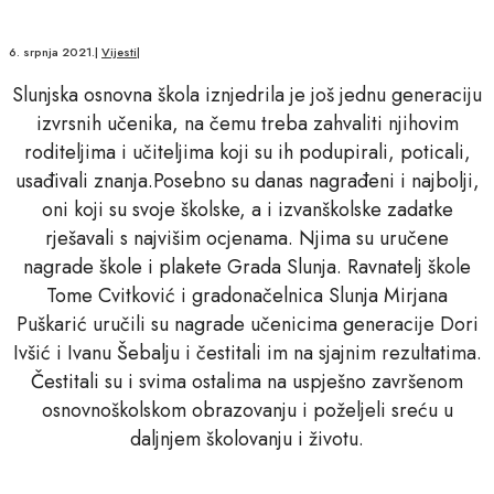
6. srpnja 2021.
|
Vijesti
|
Slunjska osnovna škola iznjedrila je još jednu generaciju
izvrsnih učenika, na čemu treba zahvaliti njihovim
roditeljima i učiteljima koji su ih podupirali, poticali,
usađivali znanja.Posebno su danas nagrađeni i najbolji,
oni koji su svoje školske, a i izvanškolske zadatke
rješavali s najvišim ocjenama. Njima su uručene
nagrade škole i plakete Grada Slunja. Ravnatelj škole
Tome Cvitković i gradonačelnica Slunja Mirjana
Puškarić uručili su nagrade učenicima generacije Dori
Ivšić i Ivanu Šebalju i čestitali im na sjajnim rezultatima.
Čestitali su i svima ostalima na uspješno završenom
osnovnoškolskom obrazovanju i poželjeli sreću u
daljnjem školovanju i životu.