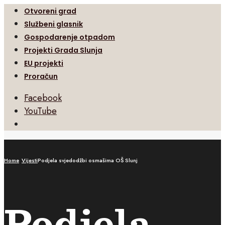
Otvoreni grad
Službeni glasnik
Gospodarenje otpadom
Projekti Grada Slunja
EU projekti
Proračun
Facebook
YouTube
Open
Search
Window
Home
Vijesti
Podjela svjedodžbi osmašima OŠ Slunj
Podjela