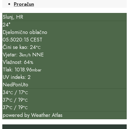
Proračun
Slunj, HR
24°
Djelomično oblačno
05:50
20:15 CEST
Čini se kao: 24
°C
Vjetar: 3
NNE
km/h
Vlažnost: 64
%
Tlak: 1018.96
mbar
UV indeks: 2
Ned
Pon
Uto
34
/ 17
°C
°C
37
/ 19
°C
°C
37
/ 19
°C
°C
powered by
Weather Atlas