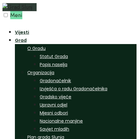
Preskoči
na
Meni
sadržaj
Vijesti
Grad
O Gradu
Statut Grada
Popis naselja
Organizacija
Gradonačelnik
Izvješća o radu Gradonačelnika
Gradsko vijeće
Upravni odjel
Mjesni odbori
Nacionalne manjine
Savjet mladih
Plan grada Slunja