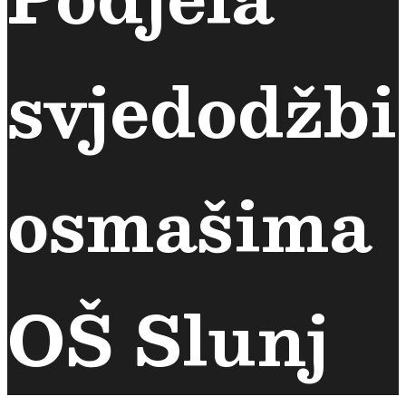
svjedodžbi
osmašima
OŠ Slunj