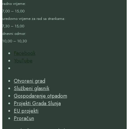
radno vrijeme:
7,00 – 15,00
uredovno vrijeme za rad sa strankama:
7,30 – 15,00
dnevni odmor:
10,00 – 10,30
Facebook
YouTube
Open
Search
Otvoreni grad
Window
Službeni glasnik
Gospodarenje otpadom
Projekti Grada Slunja
EU projekti
Proračun