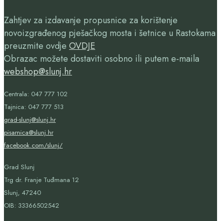
Zahtjev za izdavanje propusnice za korištenje
novoizgrađenog pješačkog mosta i šetnice u Rastokama
preuzmite ovdje
OVDJE
Obrazac možete dostaviti osobno ili putem e-maila
webshop@slunj.hr
Centrala: 047 777 102
Tajnica: 047 777 513
grad-slunj@slunj.hr
pisarnica@slunj.hr
facebook.com/slunj/
Grad Slunj
Trg dr. Franje Tuđmana 12
Slunj, 47240
OIB:
33366502542