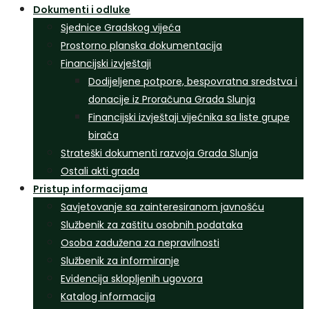
Dokumenti i odluke
Sjednice Gradskog vijeća
Prostorno planska dokumentacija
Financijski izvještaji
Dodijeljene potpore, bespovratna sredstva i
donacije iz Proračuna Grada Slunja
Financijski izvještaji vijećnika sa liste grupe
birača
Strateški dokumenti razvoja Grada Slunja
Ostali akti grada
Pristup informacijama
Savjetovanje sa zainteresiranom javnošću
Službenik za zaštitu osobnih podataka
Osoba zadužena za nepravilnosti
Službenik za informiranje
Evidencija sklopljenih ugovora
Katalog informacija