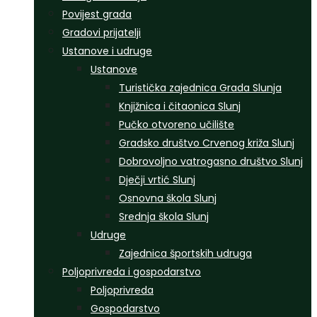
Povijest grada
Gradovi prijatelji
Ustanove i udruge
Ustanove
Turistička zajednica Grada Slunja
Knjižnica i čitaonica Slunj
Pučko otvoreno učilište
Gradsko društvo Crvenog križa Slunj
Dobrovoljno vatrogasno društvo Slunj
Dječji vrtić Slunj
Osnovna škola Slunj
Srednja škola Slunj
Udruge
Zajednica športskih udruga
Poljoprivreda i gospodarstvo
Poljoprivreda
Gospodarstvo