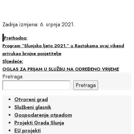
Zadnja izmjena: 6. srpnja 2021.
Prethodno:
Program “Slunjsko ljeto 2021.” u Rastokama ovaj vikend
privukao brojne posjetitelje
Slijedeće:
OGLAS ZA PRIJAM U SLUŽBU NA ODREĐENO VRIJEME
Pretraga
Pretraga
Otvoreni grad
Službeni glasnik
Gospodarenje otpadom
Projekti Grada Slunja
EU projekti