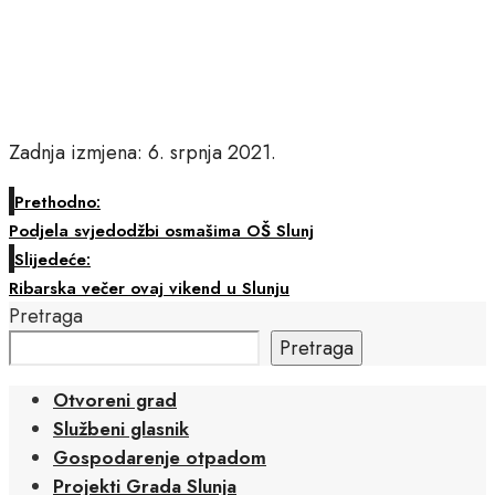
Zadnja izmjena: 6. srpnja 2021.
Prethodno:
Podjela svjedodžbi osmašima OŠ Slunj
Slijedeće:
Ribarska večer ovaj vikend u Slunju
Pretraga
Pretraga
Otvoreni grad
Službeni glasnik
Gospodarenje otpadom
Projekti Grada Slunja