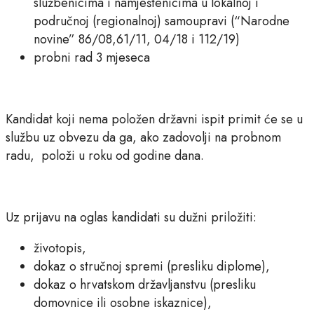
službenicima i namještenicima u lokalnoj i
područnoj (regionalnoj) samoupravi (“Narodne
novine” 86/08,61/11, 04/18 i 112/19)
probni rad 3 mjeseca
Kandidat koji nema položen državni ispit primit će se u
službu uz obvezu da ga, ako zadovolji na probnom
radu, položi u roku od godine dana.
Uz prijavu na oglas kandidati su dužni priložiti:
životopis,
dokaz o stručnoj spremi (presliku diplome),
dokaz o hrvatskom državljanstvu (presliku
domovnice ili osobne iskaznice),