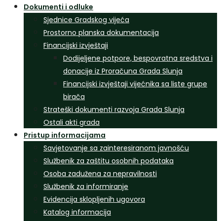
Dokumenti i odluke
Sjednice Gradskog vijeća
Prostorno planska dokumentacija
Financijski izvještaji
Dodijeljene potpore, bespovratna sredstva i
donacije iz Proračuna Grada Slunja
Financijski izvještaji vijećnika sa liste grupe
birača
Strateški dokumenti razvoja Grada Slunja
Ostali akti grada
Pristup informacijama
Savjetovanje sa zainteresiranom javnošću
Službenik za zaštitu osobnih podataka
Osoba zadužena za nepravilnosti
Službenik za informiranje
Evidencija sklopljenih ugovora
Katalog informacija