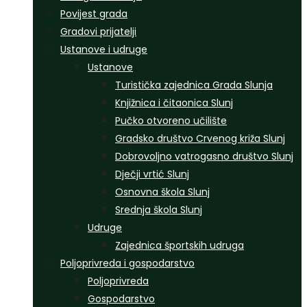
Povijest grada
Gradovi prijatelji
Ustanove i udruge
Ustanove
Turistička zajednica Grada Slunja
Knjižnica i čitaonica Slunj
Pučko otvoreno učilište
Gradsko društvo Crvenog križa Slunj
Dobrovoljno vatrogasno društvo Slunj
Dječji vrtić Slunj
Osnovna škola Slunj
Srednja škola Slunj
Udruge
Zajednica športskih udruga
Poljoprivreda i gospodarstvo
Poljoprivreda
Gospodarstvo