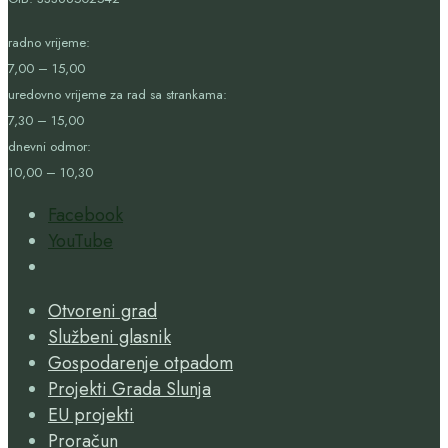
radno vrijeme:
7,00 – 15,00
uredovno vrijeme za rad sa strankama:
7,30 – 15,00
dnevni odmor:
10,00 – 10,30
Facebook
YouTube
Open
Search
Otvoreni grad
Window
Službeni glasnik
Gospodarenje otpadom
Projekti Grada Slunja
EU projekti
Proračun