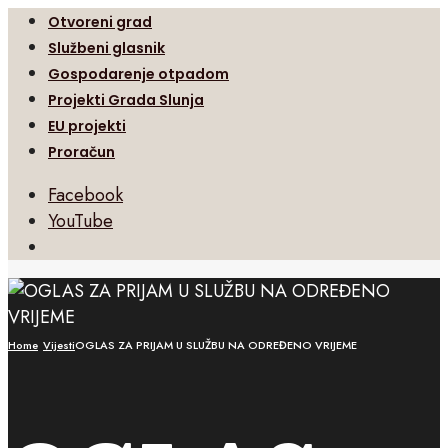
Otvoreni grad
Službeni glasnik
Gospodarenje otpadom
Projekti Grada Slunja
EU projekti
Proračun
Facebook
YouTube
Open
Search
Window
Home
Vijesti
OGLAS ZA PRIJAM U SLUŽBU NA ODREĐENO VRIJEME