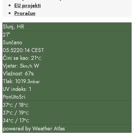
EU projekti
Proračun
Slunj, HR
21°
Sunčano
05:52
20:14 CEST
Čini se kao: 21
°C
Vjetar: 5
W
km/h
Vlažnost: 67
%
Tlak: 1019.3
mbar
UV indeks: 1
Pon
Uto
Sri
37
/ 18
°C
°C
37
/ 19
°C
°C
34
/ 17
°C
°C
powered by
Weather Atlas