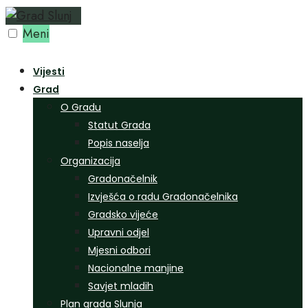
Preskoči
na
Meni
sadržaj
Vijesti
Grad
O Gradu
Statut Grada
Popis naselja
Organizacija
Gradonačelnik
Izvješća o radu Gradonačelnika
Gradsko vijeće
Upravni odjel
Mjesni odbori
Nacionalne manjine
Savjet mladih
Plan grada Slunja