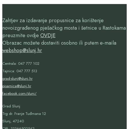
Zahtjev za izdavanje propusnice za korištenje
novoizgrađenog pješačkog mosta i šetnice u Rastokama
preuzmite ovdje
OVDJE
Obrazac možete dostaviti osobno ili putem e-maila
webshop@slunj.hr
Centrala: 047 777 102
Tajnica: 047 777 513
grad-slunj@slunj.hr
pisarnica@slunj.hr
facebook.com/slunj/
Grad Slunj
Trg dr. Franje Tuđmana 12
Slunj, 47240
OIB:
33366502542