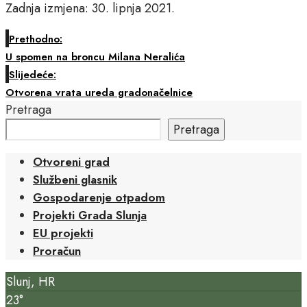
Zadnja izmjena: 30. lipnja 2021.
Prethodno:
U spomen na broncu Milana Neralića
Slijedeće:
Otvorena vrata ureda gradonačelnice
Pretraga
Pretraga
Otvoreni grad
Službeni glasnik
Gospodarenje otpadom
Projekti Grada Slunja
EU projekti
Proračun
Slunj, HR
23°