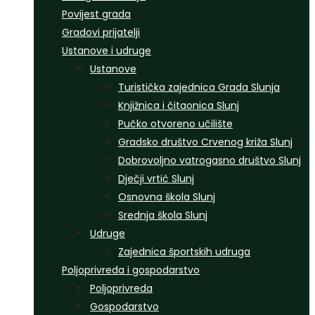
Povijest grada
Gradovi prijatelji
Ustanove i udruge
Ustanove
Turistička zajednica Grada Slunja
Knjižnica i čitaonica Slunj
Pučko otvoreno učilište
Gradsko društvo Crvenog križa Slunj
Dobrovoljno vatrogasno društvo Slunj
Dječji vrtić Slunj
Osnovna škola Slunj
Srednja škola Slunj
Udruge
Zajednica športskih udruga
Poljoprivreda i gospodarstvo
Poljoprivreda
Gospodarstvo