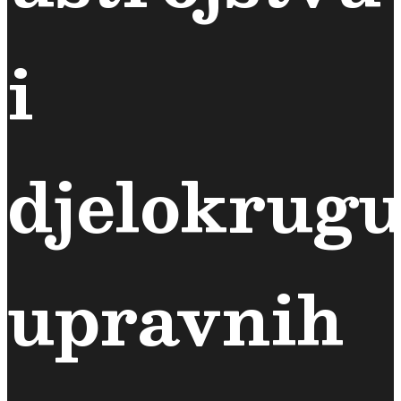
i
djelokrug
upravnih