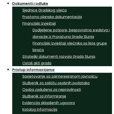
Dokumenti i odluke
Sjednice Gradskog vijeća
Prostorno planska dokumentacija
Financijski izvještaji
Dodijeljene potpore, bespovratna sredstva i
donacije iz Proračuna Grada Slunja
Financijski izvještaji vijećnika sa liste grupe
birača
Strateški dokumenti razvoja Grada Slunja
Ostali akti grada
Pristup informacijama
Savjetovanje sa zainteresiranom javnošću
Službenik za zaštitu osobnih podataka
Osoba zadužena za nepravilnosti
Službenik za informiranje
Evidencija sklopljenih ugovora
Katalog informacija