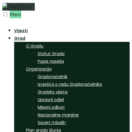
Preskoči
na
Meni
sadržaj
Vijesti
Grad
O Gradu
Statut Grada
Popis naselja
Organizacija
Gradonačelnik
Izvješća o radu Gradonačelnika
Gradsko vijeće
Upravni odjel
Mjesni odbori
Nacionalne manjine
Savjet mladih
Plan grada Slunja