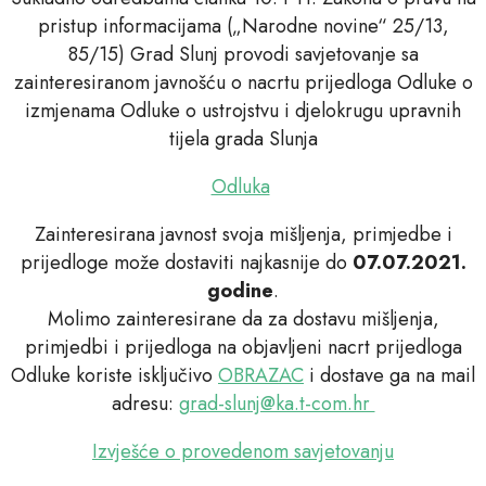
pristup informacijama („Narodne novine“ 25/13,
85/15) Grad Slunj provodi savjetovanje sa
zainteresiranom javnošću o nacrtu prijedloga Odluke o
izmjenama Odluke o ustrojstvu i djelokrugu upravnih
tijela grada Slunja
Odluka
Zainteresirana javnost svoja mišljenja, primjedbe i
prijedloge može dostaviti najkasnije do
07.07.2021.
godine
.
Molimo zainteresirane da za dostavu mišljenja,
primjedbi i prijedloga na objavljeni nacrt prijedloga
Odluke koriste isključivo
OBRAZAC
i dostave ga na mail
adresu:
grad-slunj@ka.t-com.hr
Izvješće o provedenom savjetovanju