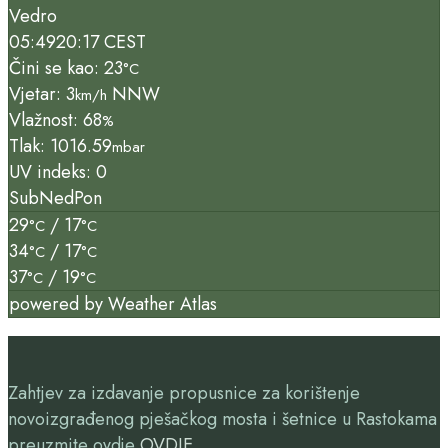
Vedro
05:49
20:17 CEST
Čini se kao: 23
°C
Vjetar: 3
NNW
km/h
Vlažnost: 68
%
Tlak: 1016.59
mbar
UV indeks: 0
Sub
Ned
Pon
29
/ 17
°C
°C
34
/ 17
°C
°C
37
/ 19
°C
°C
powered by
Weather Atlas
Zahtjev za izdavanje propusnice za korištenje
novoizgrađenog pješačkog mosta i šetnice u Rastokama
preuzmite ovdje
OVDJE