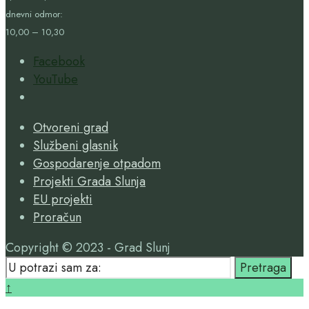
dnevni odmor:
10,00 – 10,30
Facebook
YouTube
Open
Search
Otvoreni grad
Window
Službeni glasnik
Gospodarenje otpadom
Projekti Grada Slunja
EU projekti
Proračun
Copyright © 2023 - Grad Slunj
Search
Pretraga
for:
Close
↑
Search