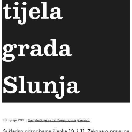
tijela
grada
Slunja
30. lipnja 2021.
|
Savjetovanje sa zainteresiranom javnošću
|
Sukladno odredbama članka 10. i 11. Zakona o pravu na