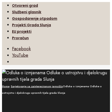
Otvoreni grad
Službeni glasnik
Gospodarenje otpadom
Projekti Grada Slunja
EU projekti
Proračun
Facebook
YouTube
Open
Search
Window
Home
Savjetovanje sa zainteresiranom javnošću
Odluka o izmjenama Odluke o
ustrojstvu i djelokrugu upravnih tijela grada Slunja