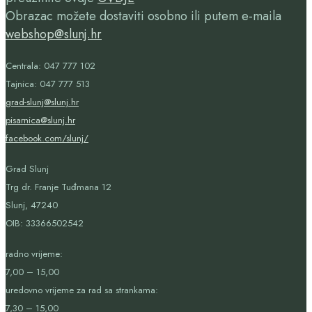
Obrazac možete dostaviti osobno ili putem e-maila
webshop@slunj.hr
Centrala: 047 777 102
Tajnica: 047 777 513
grad-slunj@slunj.hr
pisarnica@slunj.hr
facebook.com/slunj/
Grad Slunj
Trg dr. Franje Tuđmana 12
Slunj, 47240
OIB:
33366502542
radno vrijeme:
7,00 – 15,00
uredovno vrijeme za rad sa strankama:
7,30 – 15,00