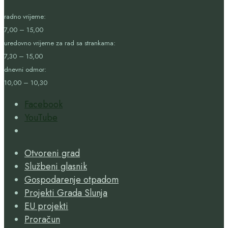
radno vrijeme:
7,00 – 15,00
uredovno vrijeme za rad sa strankama:
7,30 – 15,00
dnevni odmor:
10,00 – 10,30
Facebook
YouTube
Open
Search
Otvoreni grad
Window
Službeni glasnik
Gospodarenje otpadom
Projekti Grada Slunja
EU projekti
Proračun