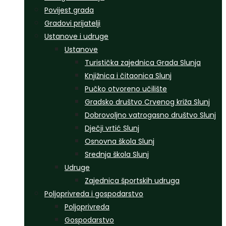
Povijest grada
Gradovi prijatelji
Ustanove i udruge
Ustanove
Turistička zajednica Grada Slunja
Knjižnica i čitaonica Slunj
Pučko otvoreno učilište
Gradsko društvo Crvenog križa Slunj
Dobrovoljno vatrogasno društvo Slunj
Dječji vrtić Slunj
Osnovna škola Slunj
Srednja škola Slunj
Udruge
Zajednica športskih udruga
Poljoprivreda i gospodarstvo
Poljoprivreda
Gospodarstvo