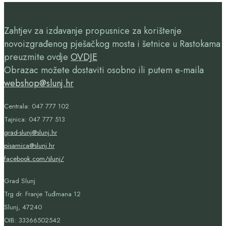
Zahtjev za izdavanje propusnice za korištenje
novoizgrađenog pješačkog mosta i šetnice u Rastokama
preuzmite ovdje
OVDJE
Obrazac možete dostaviti osobno ili putem e-maila
webshop@slunj.hr
Centrala: 047 777 102
Tajnica: 047 777 513
grad-slunj@slunj.hr
pisarnica@slunj.hr
facebook.com/slunj/
Grad Slunj
Trg dr. Franje Tuđmana 12
Slunj, 47240
OIB:
33366502542