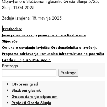
Objavljeno u Službenom glasniku Grada Slunja 5/25,
Slunj, 11.04.2025.
Zadnja izmjena: 18. travnja 2025.
Prethodno:
Javni poziv za zakup javne površine u Rastokama
Slijedeće:
Odluka o usvajanju Izvješća Gradonačelnika o izvršenju
Programa održavanja komunalne infrastrukture na području
Grada Slunja u 2024. godini
Pretraga
Pretraga
Otvoreni grad
Službeni glasnik
Gospodarenje otpadom
Projekti Grada Slunja