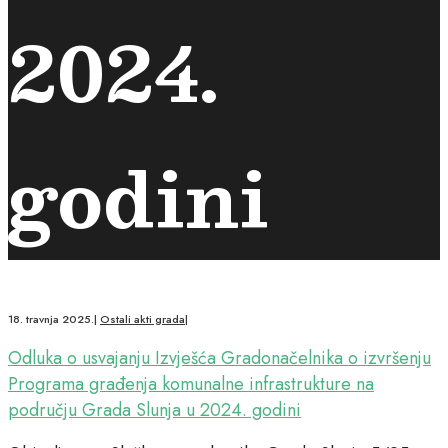
2024.
godini
18. travnja 2025.
|
Ostali akti grada
|
Odluka o usvajanju Izvješća Gradonačelnika o izvršenju
Programa građenja komunalne infrastrukture na
području Grada Slunja u 2024. godini