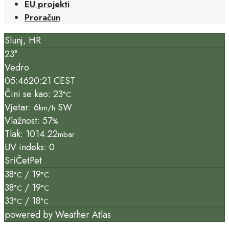
EU projekti
Proračun
Slunj, HR
23°
Vedro
05:46
20:21 CEST
Čini se kao: 23
°C
Vjetar: 6
SW
km/h
Vlažnost: 57
%
Tlak: 1014.22
mbar
UV indeks: 0
Sri
Čet
Pet
38
/ 19
°C
°C
38
/ 19
°C
°C
33
/ 18
°C
°C
powered by
Weather Atlas