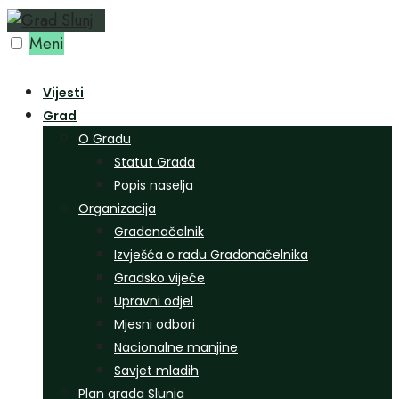
Preskoči
na
Meni
sadržaj
Vijesti
Grad
O Gradu
Statut Grada
Popis naselja
Organizacija
Gradonačelnik
Izvješća o radu Gradonačelnika
Gradsko vijeće
Upravni odjel
Mjesni odbori
Nacionalne manjine
Savjet mladih
Plan grada Slunja