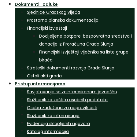
Dokumenti i odluke
Sjednice Gradskog vijeća
Prostorno planska dokumentacija
Financijski izvještaji
Dodijeljene potpore, bespovratna sredstva i
donacije iz Proračuna Grada Slunja
Financijski izvještaji vijećnika sa liste grupe
birača
Strateški dokumenti razvoja Grada Slunja
Ostali akti grada
Pristup informacijama
Savjetovanje sa zainteresiranom javnošću
Službenik za zaštitu osobnih podataka
Osoba zadužena za nepravilnosti
Službenik za informiranje
Evidencija sklopljenih ugovora
Katalog informacija