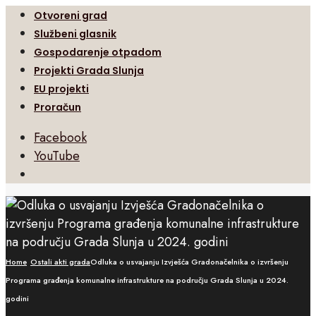
Otvoreni grad
Službeni glasnik
Gospodarenje otpadom
Projekti Grada Slunja
EU projekti
Proračun
Facebook
YouTube
Open
Search
Window
Home
Ostali akti grada
Odluka o usvajanju Izvješća Gradonačelnika o izvršenju
Programa građenja komunalne infrastrukture na području Grada Slunja u 2024.
godini