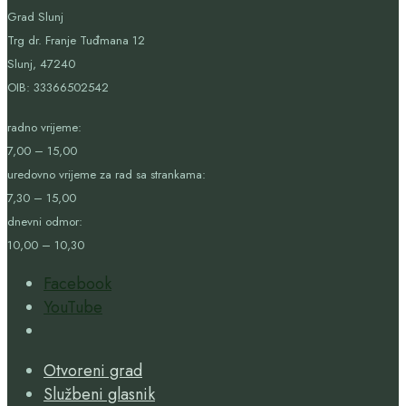
Grad Slunj
Trg dr. Franje Tuđmana 12
Slunj, 47240
OIB:
33366502542
radno vrijeme:
7,00 – 15,00
uredovno vrijeme za rad sa strankama:
7,30 – 15,00
dnevni odmor:
10,00 – 10,30
Facebook
YouTube
Open
Search
Otvoreni grad
Window
Službeni glasnik