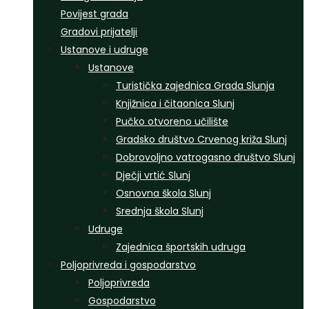
Povijest grada
Gradovi prijatelji
Ustanove i udruge
Ustanove
Turistička zajednica Grada Slunja
Knjižnica i čitaonica Slunj
Pučko otvoreno učilište
Gradsko društvo Crvenog križa Slunj
Dobrovoljno vatrogasno društvo Slunj
Dječji vrtić Slunj
Osnovna škola Slunj
Srednja škola Slunj
Udruge
Zajednica športskih udruga
Poljoprivreda i gospodarstvo
Poljoprivreda
Gospodarstvo