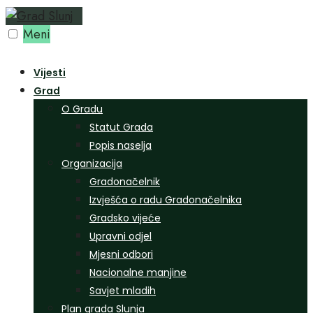
Preskoči
na
Meni
sadržaj
Vijesti
Grad
O Gradu
Statut Grada
Popis naselja
Organizacija
Gradonačelnik
Izvješća o radu Gradonačelnika
Gradsko vijeće
Upravni odjel
Mjesni odbori
Nacionalne manjine
Savjet mladih
Plan grada Slunja