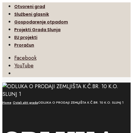
Otvoreni grad
Službeni glasnik
Gospodarenje otpadom
Projekti Grada Slunja
EU projekti
Proračun
Facebook
YouTube
Open
Search
Window
Home
Ostali akti grada
ODLUKA O PRODAJI ZEMLJIŠTA K.Č.BR. 10 K.O. SLUNJ 1