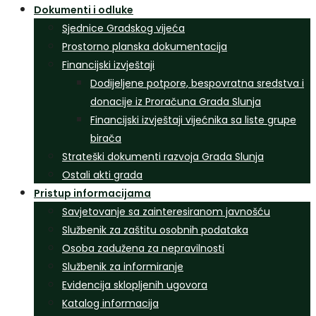
Dokumenti i odluke
Sjednice Gradskog vijeća
Prostorno planska dokumentacija
Financijski izvještaji
Dodijeljene potpore, bespovratna sredstva i
donacije iz Proračuna Grada Slunja
Financijski izvještaji vijećnika sa liste grupe
birača
Strateški dokumenti razvoja Grada Slunja
Ostali akti grada
Pristup informacijama
Savjetovanje sa zainteresiranom javnošću
Službenik za zaštitu osobnih podataka
Osoba zadužena za nepravilnosti
Službenik za informiranje
Evidencija sklopljenih ugovora
Katalog informacija