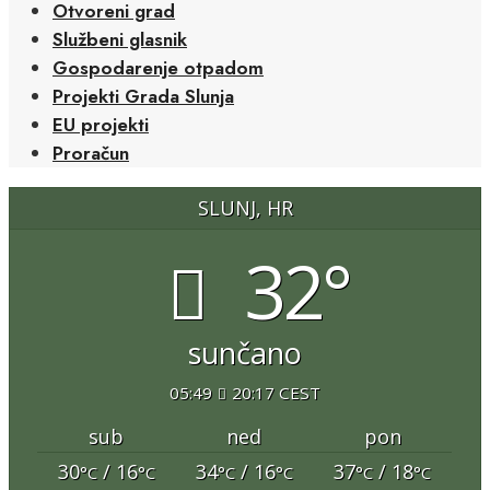
Otvoreni grad
Službeni glasnik
Gospodarenje otpadom
Projekti Grada Slunja
EU projekti
Proračun
SLUNJ, HR
32°
sunčano
05:49
20:17 CEST
sub
ned
pon
30
/ 16
34
/ 16
37
/ 18
°C
°C
°C
°C
°C
°C