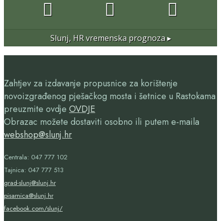
Slunj, HR
vremenska prognoza ▸
Zahtjev za izdavanje propusnice za korištenje
novoizgrađenog pješačkog mosta i šetnice u Rastokama
preuzmite ovdje
OVDJE
Obrazac možete dostaviti osobno ili putem e-maila
webshop@slunj.hr
Centrala: 047 777 102
Tajnica: 047 777 513
grad-slunj@slunj.hr
pisarnica@slunj.hr
facebook.com/slunj/