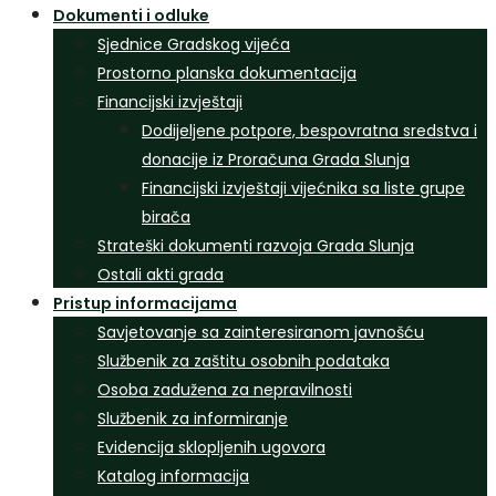
Dokumenti i odluke
Sjednice Gradskog vijeća
Prostorno planska dokumentacija
Financijski izvještaji
Dodijeljene potpore, bespovratna sredstva i
donacije iz Proračuna Grada Slunja
Financijski izvještaji vijećnika sa liste grupe
birača
Strateški dokumenti razvoja Grada Slunja
Ostali akti grada
Pristup informacijama
Savjetovanje sa zainteresiranom javnošću
Službenik za zaštitu osobnih podataka
Osoba zadužena za nepravilnosti
Službenik za informiranje
Evidencija sklopljenih ugovora
Katalog informacija