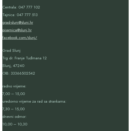
Centrala: 047 777 102
Tajnica: 047 777 513
grad-slunj@slunj.hr
pisarnica@slunj.hr
facebook.com/slunj/
Grad Slunj
Trg dr. Franje Tuđmana 12
Slunj, 47240
OIB:
33366502542
radno vrijeme:
7,00 – 15,00
uredovno vrijeme za rad sa strankama:
7,30 – 15,00
dnevni odmor:
10,00 – 10,30