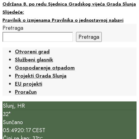
Održana 8. po redu Sjednica Gradskog vijeća Grada Slunja
Slijedeće:
Pravilnik o izmjenama Pravilnika o jednostavnoj nabavi
Pretraga
Pretraga
Otvoreni grad
Službeni glasnik
Gospodarenje otpadom
Projekti Grada Slunja
EU projekti
Proračun
Slunj, HR
32°
Sunčano
05:49
20:17 CEST
Čini se kao: 33
°C