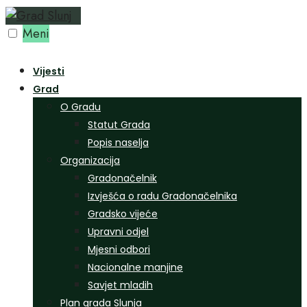
Preskoči
na
Meni
sadržaj
Vijesti
Grad
O Gradu
Statut Grada
Popis naselja
Organizacija
Gradonačelnik
Izvješća o radu Gradonačelnika
Gradsko vijeće
Upravni odjel
Mjesni odbori
Nacionalne manjine
Savjet mladih
Plan grada Slunja