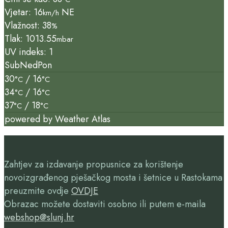
Vjetar: 16
NE
km/h
Vlažnost: 38
%
Tlak: 1013.55
mbar
UV indeks: 1
Sub
Ned
Pon
30
/ 16
°C
°C
34
/ 16
°C
°C
37
/ 18
°C
°C
powered by
Weather Atlas
Zahtjev za izdavanje propusnice za korištenje
novoizgrađenog pješačkog mosta i šetnice u Rastokama
preuzmite ovdje
OVDJE
Obrazac možete dostaviti osobno ili putem e-maila
webshop@slunj.hr