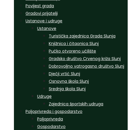
Povijest grada
Gradovi prijatelji
Ustanove i udruge
Ustanove
Turistička zajednica Grada Slunja
Knjižnica i čitaonica Slunj
Pučko otvoreno učilište
Gradsko društvo Crvenog križa Slunj
Dobrovoljno vatrogasno društvo Slunj
Dječji vrtić Slunj
Osnovna škola Slunj
Srednja škola Slunj
Udruge
Zajednica športskih udruga
Poljoprivreda i gospodarstvo
Poljoprivreda
Gospodarstvo