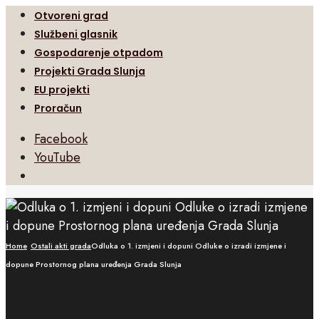
Otvoreni grad
Službeni glasnik
Gospodarenje otpadom
Projekti Grada Slunja
EU projekti
Proračun
Facebook
YouTube
Open
Search
Window
Home
Ostali akti grada
Odluka o 1. izmjeni i dopuni Odluke o izradi izmjene i
dopune Prostornog plana uređenja Grada Slunja