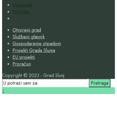
Facebook
YouTube
Open
Search
Otvoreni grad
Window
Službeni glasnik
Gospodarenje otpadom
Projekti Grada Slunja
EU projekti
Proračun
Copyright © 2023 - Grad Slunj
Search
Pretraga
for:
Close
↑
Search
Window