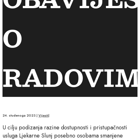
O
RADOVI
24. studenoga 2023.
|
Vijesti
|
U cilju podizanja razine dostupnosti i pristupačnosti
usluga Ljekarne Slunj posebno osobama smanjene