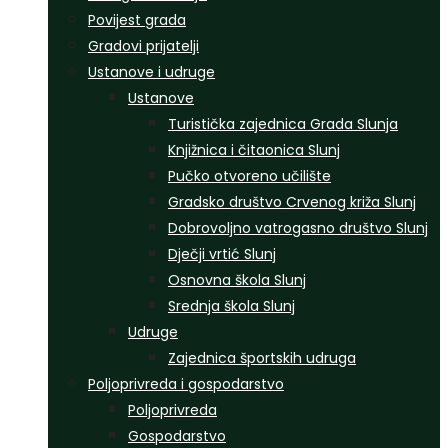
Povijest grada
Gradovi prijatelji
Ustanove i udruge
Ustanove
Turistička zajednica Grada Slunja
Knjižnica i čitaonica Slunj
Pučko otvoreno učilište
Gradsko društvo Crvenog križa Slunj
Dobrovoljno vatrogasno društvo Slunj
Dječji vrtić Slunj
Osnovna škola Slunj
Srednja škola Slunj
Udruge
Zajednica športskih udruga
Poljoprivreda i gospodarstvo
Poljoprivreda
Gospodarstvo