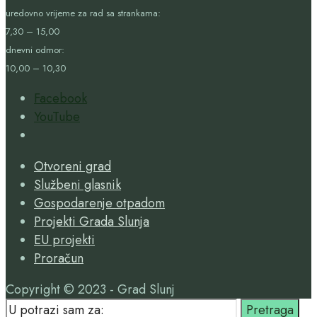
uredovno vrijeme za rad sa strankama:
7,30 – 15,00
dnevni odmor:
10,00 – 10,30
Facebook
YouTube
Open
Search
Otvoreni grad
Window
Službeni glasnik
Gospodarenje otpadom
Projekti Grada Slunja
EU projekti
Proračun
Copyright © 2023 - Grad Slunj
Search
Pretraga