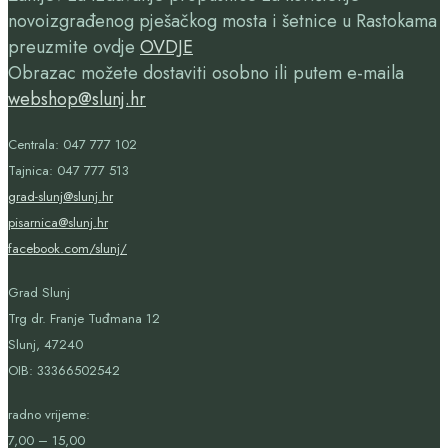
novoizgrađenog pješačkog mosta i šetnice u Rastokama
preuzmite ovdje
OVDJE
Obrazac možete dostaviti osobno ili putem e-maila
webshop@slunj.hr
Centrala: 047 777 102
Tajnica: 047 777 513
grad-slunj@slunj.hr
pisarnica@slunj.hr
facebook.com/slunj/
Grad Slunj
Trg dr. Franje Tuđmana 12
Slunj, 47240
OIB:
33366502542
radno vrijeme:
7,00 – 15,00