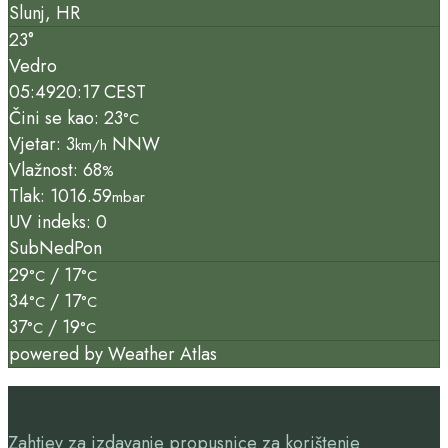
Slunj, HR
23°
Vedro
05:49
20:17 CEST
Čini se kao: 23
°C
Vjetar: 3
NNW
km/h
Vlažnost: 68
%
Tlak: 1016.59
mbar
UV indeks: 0
Sub
Ned
Pon
29
/ 17
°C
°C
34
/ 17
°C
°C
37
/ 19
°C
°C
powered by
Weather Atlas
Zahtjev za izdavanje propusnice za korištenje