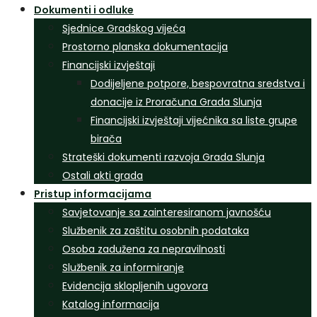
Dokumenti i odluke
Sjednice Gradskog vijeća
Prostorno planska dokumentacija
Financijski izvještaji
Dodijeljene potpore, bespovratna sredstva i
donacije iz Proračuna Grada Slunja
Financijski izvještaji vijećnika sa liste grupe
birača
Strateški dokumenti razvoja Grada Slunja
Ostali akti grada
Pristup informacijama
Savjetovanje sa zainteresiranom javnošću
Službenik za zaštitu osobnih podataka
Osoba zadužena za nepravilnosti
Službenik za informiranje
Evidencija sklopljenih ugovora
Katalog informacija