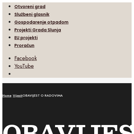
Otvoreni grad
Službeni glasnik
Gospodarenje otpadom
Projekti Grada Slunja
EU projekti
Proračun
Facebook
YouTube
Open
Search
Window
Home
Vijesti
OBAVIJEST O RADOVIMA
OBAVIJE