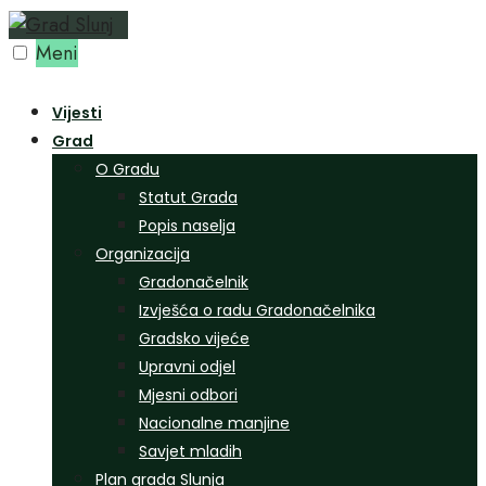
Preskoči
na
Meni
sadržaj
Vijesti
Grad
O Gradu
Statut Grada
Popis naselja
Organizacija
Gradonačelnik
Izvješća o radu Gradonačelnika
Gradsko vijeće
Upravni odjel
Mjesni odbori
Nacionalne manjine
Savjet mladih
Plan grada Slunja