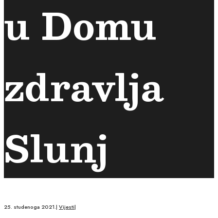
u Domu
zdravlja
Slunj
25. studenoga 2021.
|
Vijesti
|