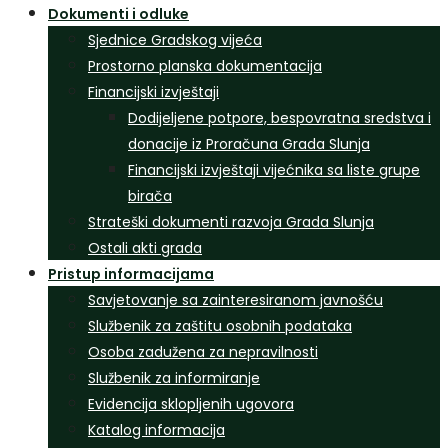
Dokumenti i odluke
Sjednice Gradskog vijeća
Prostorno planska dokumentacija
Financijski izvještaji
Dodijeljene potpore, bespovratna sredstva i
donacije iz Proračuna Grada Slunja
Financijski izvještaji vijećnika sa liste grupe
birača
Strateški dokumenti razvoja Grada Slunja
Ostali akti grada
Pristup informacijama
Savjetovanje sa zainteresiranom javnošću
Službenik za zaštitu osobnih podataka
Osoba zadužena za nepravilnosti
Službenik za informiranje
Evidencija sklopljenih ugovora
Katalog informacija