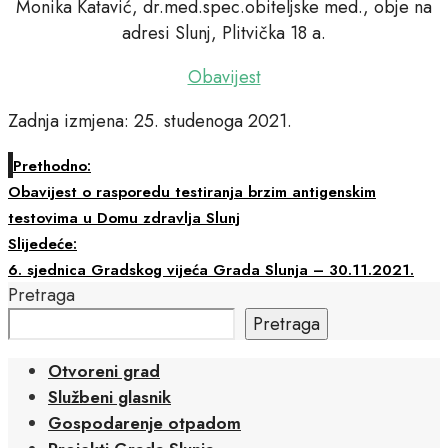
Monika Katavić, dr.med.spec.obiteljske med., obje na
adresi Slunj, Plitvička 18 a.
Obavijest
Zadnja izmjena: 25. studenoga 2021.
Prethodno:
Obavijest o rasporedu testiranja brzim antigenskim
testovima u Domu zdravlja Slunj
Slijedeće:
6. sjednica Gradskog vijeća Grada Slunja – 30.11.2021.
Pretraga
Pretraga
Otvoreni grad
Službeni glasnik
Gospodarenje otpadom