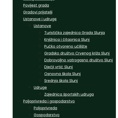
Povijest grada
Gradovi prijatelji
Ustanove i udruge
Ustanove
Turistička zajednica Grada Slunja
Knjižnica i čitaonica Slunj
Pučko otvoreno učilište
Gradsko društvo Crvenog križa Slunj
Dobrovoljno vatrogasno društvo Slunj
Dječji vrtić Slunj
Osnovna škola Slunj
Srednja škola Slunj
Udruge
Zajednica športskih udruga
Poljoprivreda i gospodarstvo
Poljoprivreda
Gospodarstvo