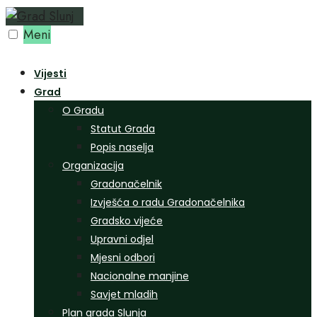
Preskoči
na
Meni
sadržaj
Vijesti
Grad
O Gradu
Statut Grada
Popis naselja
Organizacija
Gradonačelnik
Izvješća o radu Gradonačelnika
Gradsko vijeće
Upravni odjel
Mjesni odbori
Nacionalne manjine
Savjet mladih
Plan grada Slunja