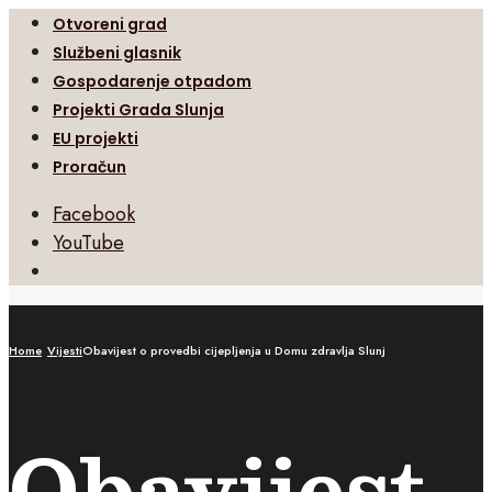
Otvoreni grad
Službeni glasnik
Gospodarenje otpadom
Projekti Grada Slunja
EU projekti
Proračun
Facebook
YouTube
Open
Search
Window
Home
Vijesti
Obavijest o provedbi cijepljenja u Domu zdravlja Slunj
Obavijest