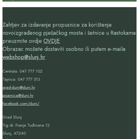
Zahtjev za izdavanje propusnice za korištenje
novoizgrađenog pješačkog mosta i šetnice u Rastokama
preuzmite ovdje
OVDJE
Obrazac možete dostaviti osobno ili putem e-maila
webshop@slunj.hr
Centrala: 047 777 102
Tajnica: 047 777 513
grad-slunj@slunj.hr
pisarnica@slunj.hr
facebook.com/slunj/
Grad Slunj
Trg dr. Franje Tuđmana 12
Slunj, 47240