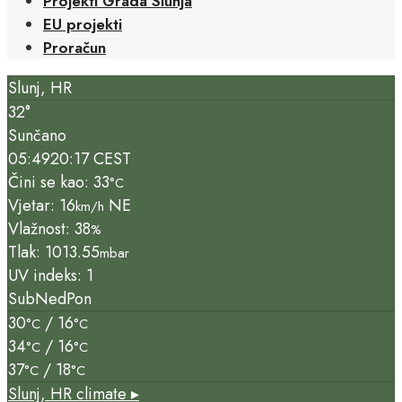
Projekti Grada Slunja
EU projekti
Proračun
Slunj, HR
32°
Sunčano
05:49
20:17 CEST
Čini se kao: 33
°C
Vjetar: 16
NE
km/h
Vlažnost: 38
%
Tlak: 1013.55
mbar
UV indeks: 1
Sub
Ned
Pon
30
/ 16
°C
°C
34
/ 16
°C
°C
37
/ 18
°C
°C
Slunj, HR
climate ▸