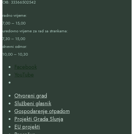
OIB:
33366502542
radno vrijeme:
7,00 – 15,00
uredovno vrijeme za rad sa strankama:
7,30 – 15,00
dnevni odmor:
10,00 – 10,30
Facebook
YouTube
Open
Search
Otvoreni grad
Window
Službeni glasnik
Gospodarenje otpadom
Projekti Grada Slunja
EU projekti