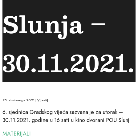
Slunja –
30.11.2021.
25. studenoga 2021.
|
Vijesti
|
6. sjednica Gradskog vijeća sazvana je za utorak –
30.11.2021. godine u 16 sati u kino dvorani POU Slunj
MATERIJALI