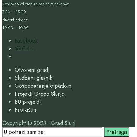
uredovno vrijeme za rad sa strankama:
7,30 – 15,00
dnevni odmor:
10,00 – 10,30
Facebook
YouTube
Open
Search
Otvoreni grad
Window
Službeni glasnik
Gospodarenje otpadom
Projekti Grada Slunja
EU projekti
Proračun
Copyright © 2023 - Grad Slunj
Search
Pretraga