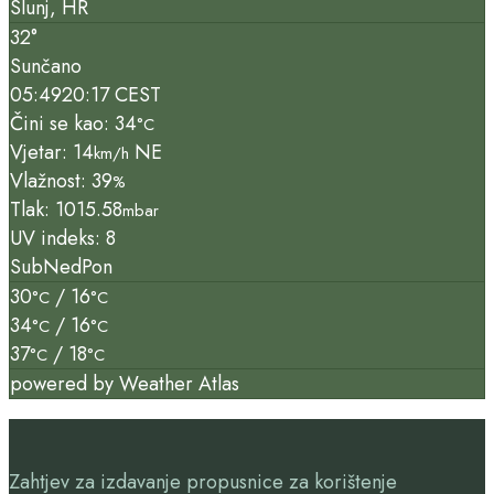
Slunj, HR
32°
Sunčano
05:49
20:17 CEST
Čini se kao: 34
°C
Vjetar: 14
NE
km/h
Vlažnost: 39
%
Tlak: 1015.58
mbar
UV indeks: 8
Sub
Ned
Pon
30
/ 16
°C
°C
34
/ 16
°C
°C
37
/ 18
°C
°C
powered by
Weather Atlas
Zahtjev za izdavanje propusnice za korištenje