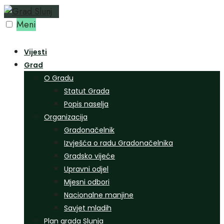
Preskoči
na
Meni
sadržaj
Vijesti
Grad
O Gradu
Statut Grada
Popis naselja
Organizacija
Gradonačelnik
Izvješća o radu Gradonačelnika
Gradsko vijeće
Upravni odjel
Mjesni odbori
Nacionalne manjine
Savjet mladih
Plan grada Slunja