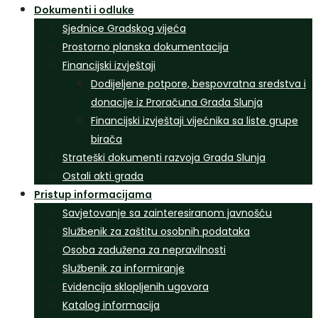
Dokumenti i odluke
Sjednice Gradskog vijeća
Prostorno planska dokumentacija
Financijski izvještaji
Dodijeljene potpore, bespovratna sredstva i
donacije iz Proračuna Grada Slunja
Financijski izvještaji vijećnika sa liste grupe
birača
Strateški dokumenti razvoja Grada Slunja
Ostali akti grada
Pristup informacijama
Savjetovanje sa zainteresiranom javnošću
Službenik za zaštitu osobnih podataka
Osoba zadužena za nepravilnosti
Službenik za informiranje
Evidencija sklopljenih ugovora
Katalog informacija