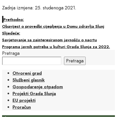
Zadnja izmjena: 25. studenoga 2021.
Prethodno:
Obavijest o provedbi cijepljenja u Domu zdravlja Slunj
Slijedeće:
Savjetovanje sa zainteresiranom javnošću o nacrtu
Programa javnih potreba u kulturi Grada Slunja za 2022.
Pretraga
Pretraga
Otvoreni grad
Službeni glasnik
Gospodarenje otpadom
Projekti Grada Slunja
EU projekti
Proračun