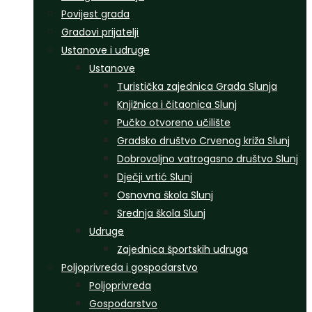
Povijest grada
Gradovi prijatelji
Ustanove i udruge
Ustanove
Turistička zajednica Grada Slunja
Knjižnica i čitaonica Slunj
Pučko otvoreno učilište
Gradsko društvo Crvenog križa Slunj
Dobrovoljno vatrogasno društvo Slunj
Dječji vrtić Slunj
Osnovna škola Slunj
Srednja škola Slunj
Udruge
Zajednica športskih udruga
Poljoprivreda i gospodarstvo
Poljoprivreda
Gospodarstvo