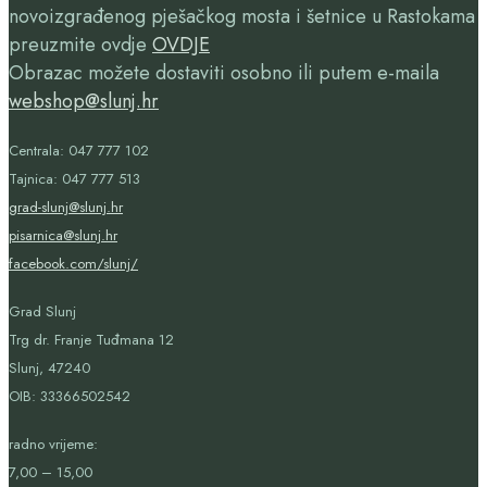
novoizgrađenog pješačkog mosta i šetnice u Rastokama
preuzmite ovdje
OVDJE
Obrazac možete dostaviti osobno ili putem e-maila
webshop@slunj.hr
Centrala: 047 777 102
Tajnica: 047 777 513
grad-slunj@slunj.hr
pisarnica@slunj.hr
facebook.com/slunj/
Grad Slunj
Trg dr. Franje Tuđmana 12
Slunj, 47240
OIB:
33366502542
radno vrijeme:
7,00 – 15,00