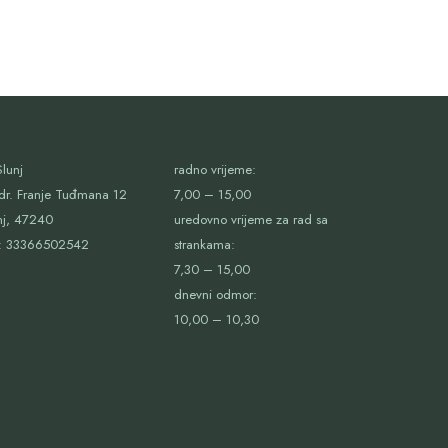
lunj
radno vrijeme:
dr. Franje Tuđmana 12
7,00 – 15,00
nj, 47240
uredovno vrijeme za rad sa
:
33366502542
strankama:
7,30 – 15,00
dnevni odmor:
10,00 – 10,30