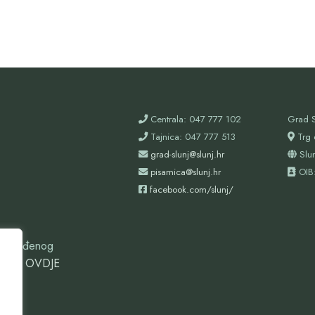
Centrala: 047 777 102
Grad S
Tajnica: 047 777 513
Trg 
grad-slunj@slunj.hr
Slu
pisarnica@slunj.hr
OIB
facebook.com/slunj/
oizgrađenog
ovdje
OVDJE