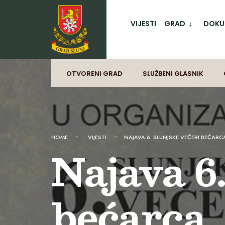
for:
Preskoči
na
VIJESTI
GRAD
DOKUM
sadržaj
OTVORENI GRAD
SLUŽBENI GLASNIK
HOME
VIJESTI
NAJAVA 6. SLUNJSKE VEČERI BEĆARC
Najava 6.
bećarca