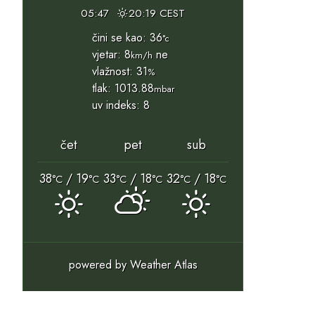
05:47
20:19 CEST
čini se kao: 36
°c
vjetar: 8
ne
km/h
vlažnost: 31
%
tlak: 1013.88
mbar
uv indeks: 8
čet
pet
sub
38
/ 19
33
/ 18
32
/ 18
°C
°C
°C
°C
°C
°C
powered by
Weather Atlas