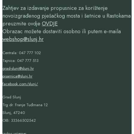
Zahtjev za izdavanje propusnice za korištenje
novoizgrađenog pješačkog mosta i šetnice u Rastokama
preuzmite ovdje
OVDJE
Obrazac možete dostaviti osobno ili putem e-maila
webshop@slunj.hr
Centrala: 047 777 102
Tajnica: 047 777 513
grad-slunj@slunj.hr
pisarnica@slunj.hr
facebook.com/slunj/
Grad Slunj
Trg dr. Franje Tuđmana 12
Slunj, 47240
OIB:
33366502542
radno vrijeme: