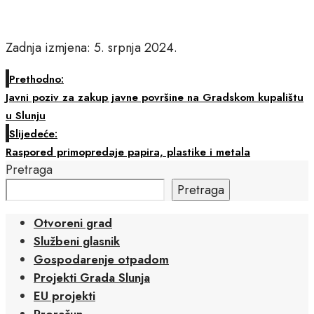
Zadnja izmjena: 5. srpnja 2024.
Prethodno:
Javni poziv za zakup javne površine na Gradskom kupalištu
u Slunju
Slijedeće:
Raspored primopredaje papira, plastike i metala
Pretraga
Pretraga
Otvoreni grad
Službeni glasnik
Gospodarenje otpadom
Projekti Grada Slunja
EU projekti
Proračun