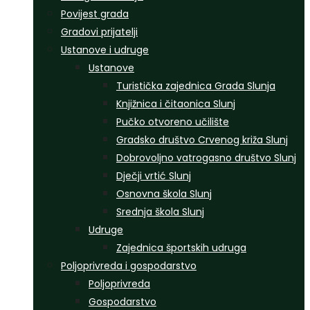
Povijest grada
Gradovi prijatelji
Ustanove i udruge
Ustanove
Turistička zajednica Grada Slunja
Knjižnica i čitaonica Slunj
Pučko otvoreno učilište
Gradsko društvo Crvenog križa Slunj
Dobrovoljno vatrogasno društvo Slunj
Dječji vrtić Slunj
Osnovna škola Slunj
Srednja škola Slunj
Udruge
Zajednica športskih udruga
Poljoprivreda i gospodarstvo
Poljoprivreda
Gospodarstvo