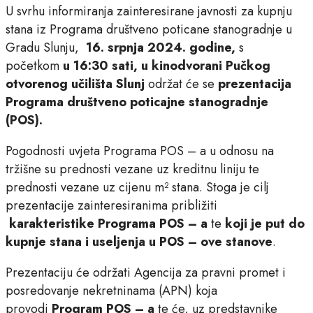
U svrhu informiranja zainteresirane javnosti za kupnju
stana iz Programa društveno poticane stanogradnje u
Gradu Slunju,
16. srpnja 2024. godine,
s
početkom
u 16:30 sati, u kinodvorani Pučkog
otvorenog učilišta Slunj
održat će se
prezentacija
Programa društveno poticajne stanogradnje
(POS).
Pogodnosti uvjeta Programa POS – a u odnosu na
tržišne su prednosti vezane uz kreditnu liniju te
prednosti vezane uz cijenu m² stana. Stoga je cilj
prezentacije zainteresiranima približiti
karakteristike Programa POS – a
te
koji je put do
kupnje stana i useljenja u POS – ove stanove
.
Prezentaciju će održati Agencija za pravni promet i
posredovanje nekretninama (APN) koja
provodi
Program POS – a
te će, uz predstavnike