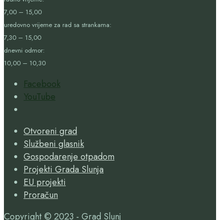
7,00 – 15,00
uredovno vrijeme za rad sa strankama:
7,30 – 15,00
dnevni odmor:
10,00 – 10,30
Facebook
YouTube
Open
Search
Otvoreni grad
Window
Službeni glasnik
Gospodarenje otpadom
Projekti Grada Slunja
EU projekti
Proračun
Copyright © 2023 - Grad Slunj