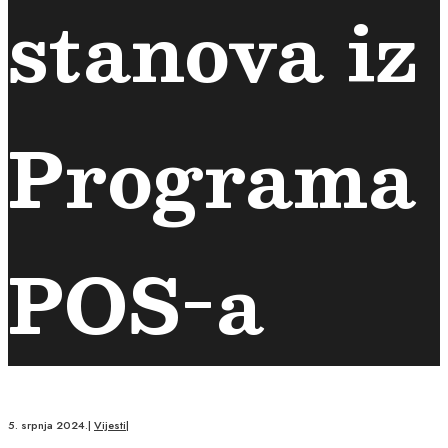
stanova iz
Programa
POS-a
5. srpnja 2024.
|
Vijesti
|