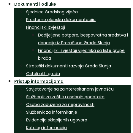
Dokumenti i odluke
Sjednice Gradskog vijeća
Prostorno planska dokumentacija
Financijski izvještaji
Dodijeljene potpore, bespovratna sredstva i
donacije iz Proračuna Grada Slunja
Financijski izvještaji vijećnika sa liste grupe
birača
Strateški dokumenti razvoja Grada Slunja
Ostali akti grada
Pristup informacijama
Savjetovanje sa zainteresiranom javnošću
Službenik za zaštitu osobnih podataka
Osoba zadužena za nepravilnosti
Službenik za informiranje
Evidencija sklopljenih ugovora
Katalog informacija