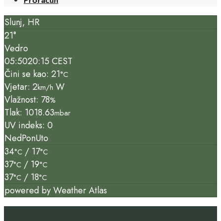
Slunj, HR
21°
Vedro
05:50
20:15 CEST
Čini se kao: 21
°C
Vjetar: 2
W
km/h
Vlažnost: 78
%
Tlak: 1018.63
mbar
UV indeks: 0
Ned
Pon
Uto
34
/ 17
°C
°C
37
/ 19
°C
°C
37
/ 18
°C
°C
powered by
Weather Atlas