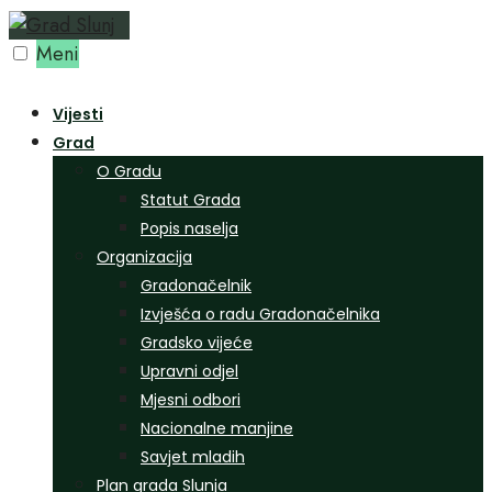
Preskoči
na
Meni
sadržaj
Vijesti
Grad
O Gradu
Statut Grada
Popis naselja
Organizacija
Gradonačelnik
Izvješća o radu Gradonačelnika
Gradsko vijeće
Upravni odjel
Mjesni odbori
Nacionalne manjine
Savjet mladih
Plan grada Slunja