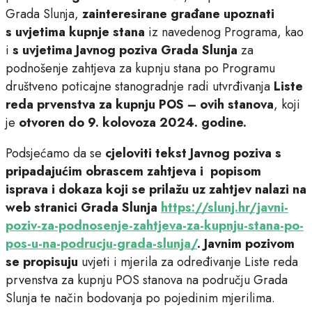
Grada Slunja,
zainteresirane građane upoznati
s
uvjetima kupnje stana
iz navedenog Programa, kao
i
s
uvjetima
Javnog poziva Grada Slunja
za
podnošenje zahtjeva za kupnju stana po Programu
društveno poticajne stanogradnje radi utvrđivanja
Liste
reda prvenstva za kupnju POS – ovih stanova
, koji
je
otvoren do 9. kolovoza 2024. godine.
Podsjećamo da se
cjeloviti
tekst Javnog poziva s
pripadajućim obrascem zahtjeva i popisom
isprava i dokaza
koji se prilažu uz zahtjev
nalazi na
web stranici Grada Slunja
https://slunj.hr/javni-
poziv-za-podnosenje-zahtjeva-za-kupnju-stana-po-
pos-u-na-podrucju-grada-slunja/
. Javnim pozivom
se propisuju
uvjeti i mjerila za određivanje Liste reda
prvenstva za kupnju POS stanova na području Grada
Slunja te način bodovanja po pojedinim mjerilima.