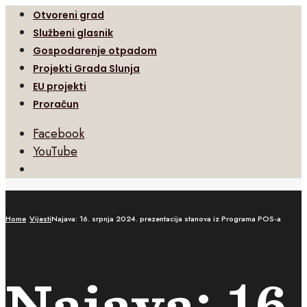
Otvoreni grad
Službeni glasnik
Gospodarenje otpadom
Projekti Grada Slunja
EU projekti
Proračun
Facebook
YouTube
Open
Search
Window
Home
Vijesti
Najava: 16. srpnja 2024. prezentacija stanova iz Programa POS-a
Najava: 16.