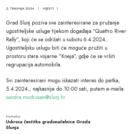
2. TRAVNJA 2024.
|
VIJESTI
|
Grad Slunj poziva sve zainteresirane za pružanje
ugostiteljske usluge tijekom događaja “Quattro River
Rally”, koji će se održati u subotu 6.4.2024..
Ugostiteljsku uslugu biti će moguće pružiti u
prostoru stare vojarne “Kneja”, gdje će se vršiti
regrupacija automobila.
Svi zainteresirani mogu iskazati interes do petka,
5.4.2024., najkasnije do 10:00 sati, putem e-maila:
sandra.modrusan@slunj.hr
Prethodno:
Uskrsna čestitka gradonačelnice Grada
Slunja