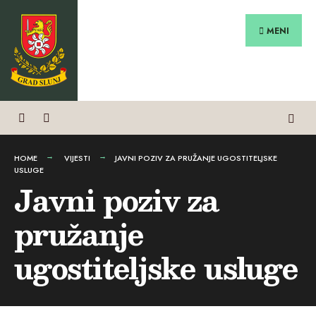
Search
Preskoči
for:
na
MENI
sadržaj
HOME
VIJESTI
JAVNI POZIV ZA PRUŽANJE UGOSTITELJSKE
USLUGE
Javni poziv za
pružanje
ugostiteljske usluge