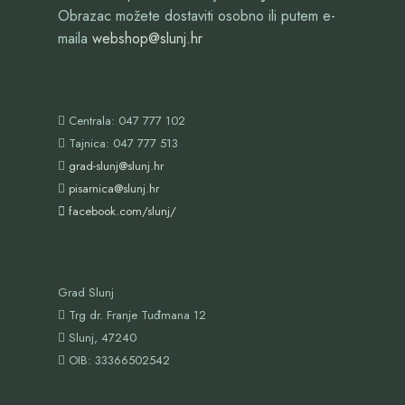
Obrazac možete dostaviti osobno ili putem e-
maila
webshop@slunj.hr
Centrala: 047 777 102
Tajnica: 047 777 513
grad-slunj@slunj.hr
pisarnica@slunj.hr
facebook.com/slunj/
Grad Slunj
Trg dr. Franje Tuđmana 12
Slunj, 47240
OIB:
33366502542