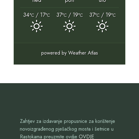
ned
pon
uto
34
/ 17
37
/ 19
37
/ 19
°C
°C
°C
°C
°C
°C
powered by
Weather Atlas
Zahtjev za izdavanje propusnice za korištenje
novoizgrađenog pješačkog mosta i šetnice u
Rastokama preuzmite ovdje
OVDJE