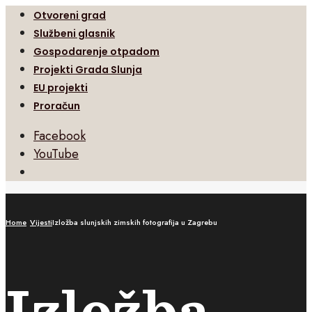
Otvoreni grad
Službeni glasnik
Gospodarenje otpadom
Projekti Grada Slunja
EU projekti
Proračun
Facebook
YouTube
Open
Search
Window
Home
Vijesti
Izložba slunjskih zimskih fotografija u Zagrebu
Izložba