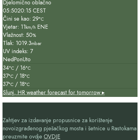
Djelomično oblačno
05:50
20:15 CEST
Čini se kao: 29
°C
Vjetar: 11
ENE
km/h
Vlažnost: 50
%
Tlak: 1019.3
mbar
UV indeks: 7
Ned
Pon
Uto
34
/ 16
°C
°C
37
/ 18
°C
°C
37
/ 18
°C
°C
Slunj, HR
weather forecast for tomorrow ▸
Zahtjev za izdavanje propusnice za korištenje
novoizgrađenog pješačkog mosta i šetnice u Rastokama
preuzmite ovdje
OVDJE