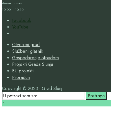
dnevni odmor:
10,00 – 10,30
Facebook
YouTube
Open
Search
Otvoreni grad
Window
Službeni glasnik
Gospodarenje otpadom
Projekti Grada Slunja
EU projekti
Proračun
Copyright © 2023 - Grad Slunj
Search
Pretraga
for:
Close
↑
Search