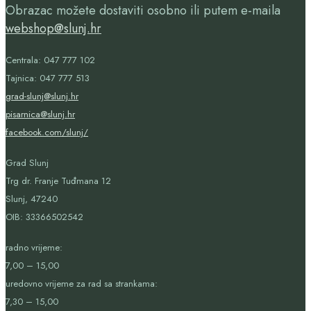
Obrazac možete dostaviti osobno ili putem e-maila
webshop@slunj.hr
Centrala: 047 777 102
Tajnica: 047 777 513
grad-slunj@slunj.hr
pisarnica@slunj.hr
facebook.com/slunj/
Grad Slunj
Trg dr. Franje Tuđmana 12
Slunj, 47240
OIB:
33366502542
radno vrijeme:
7,00 – 15,00
uredovno vrijeme za rad sa strankama:
7,30 – 15,00