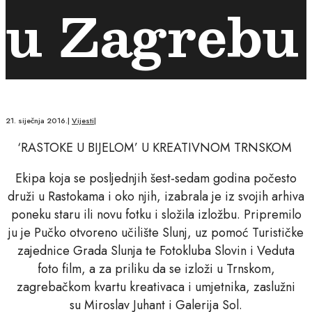
u Zagrebu
21. siječnja 2016.
|
Vijesti
|
‘RASTOKE U BIJELOM’ U KREATIVNOM TRNSKOM
Ekipa koja se posljednjih šest-sedam godina počesto
druži u Rastokama i oko njih, izabrala je iz svojih arhiva
poneku staru ili novu fotku i složila izložbu. Pripremilo
ju je Pučko otvoreno učilište Slunj, uz pomoć Turističke
zajednice Grada Slunja te Fotokluba Slovin i Veduta
foto film, a za priliku da se izloži u Trnskom,
zagrebačkom kvartu kreativaca i umjetnika, zaslužni
su Miroslav Juhant i Galerija Sol.