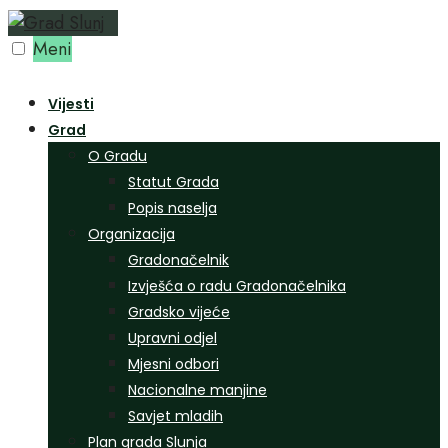
Preskoči
na
Meni
sadržaj
Vijesti
Grad
O Gradu
Statut Grada
Popis naselja
Organizacija
Gradonačelnik
Izvješća o radu Gradonačelnika
Gradsko vijeće
Upravni odjel
Mjesni odbori
Nacionalne manjine
Savjet mladih
Plan grada Slunja