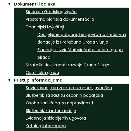
Dokumenti i odluke
Sjednice Gradskog vijeća
Prostorno planska dokumentacija
Financijski izvještaji
Dodijeljene potpore, bespovratna sredstva i
donacije iz Proračuna Grada Slunja
Financijski izvještaji vijećnika sa liste grupe
birača
Strateški dokumenti razvoja Grada Slunja
Ostali akti grada
Pristup informacijama
Savjetovanje sa zainteresiranom javnošću
Službenik za zaštitu osobnih podataka
Osoba zadužena za nepravilnosti
Službenik za informiranje
Evidencija sklopljenih ugovora
Katalog informacija