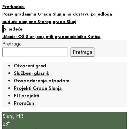
Prethodno:
Poziv građanima Grada Slunja na dostavu prijedloga
buduće namjene Starog grada Slunj
Slijedeće:
Učenici OŠ Slunj posjetili gradonačelnika Katića
Pretraga
Pretraga
Otvoreni grad
Službeni glasnik
Gospodarenje otpadom
Projekti Grada Slunja
EU projekti
Proračun
Slunj, HR
28°