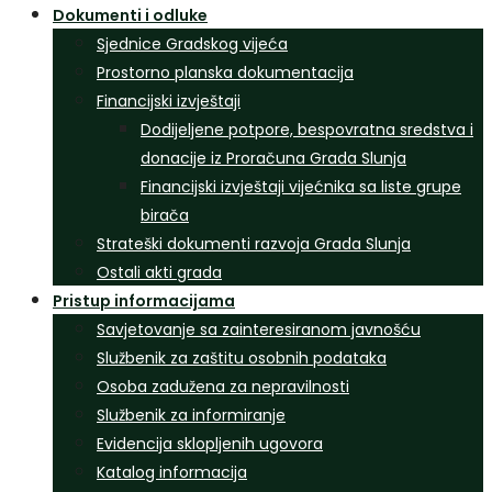
Dokumenti i odluke
Sjednice Gradskog vijeća
Prostorno planska dokumentacija
Financijski izvještaji
Dodijeljene potpore, bespovratna sredstva i
donacije iz Proračuna Grada Slunja
Financijski izvještaji vijećnika sa liste grupe
birača
Strateški dokumenti razvoja Grada Slunja
Ostali akti grada
Pristup informacijama
Savjetovanje sa zainteresiranom javnošću
Službenik za zaštitu osobnih podataka
Osoba zadužena za nepravilnosti
Službenik za informiranje
Evidencija sklopljenih ugovora
Katalog informacija