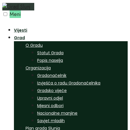
Preskoči
na
Meni
sadržaj
Vijesti
Grad
O Gradu
Statut Grada
Popis naselja
Organizacija
Gradonačelnik
Izvješća o radu Gradonačelnika
Gradsko vijeće
Upravni odjel
Mjesni odbori
Nacionalne manjine
Savjet mladih
Plan grada Slunja