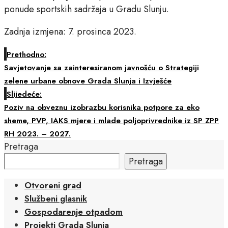
ponude sportskih sadržaja u Gradu Slunju.
Zadnja izmjena: 7. prosinca 2023.
Prethodno:
Savjetovanje sa zainteresiranom javnošću o Strategiji
zelene urbane obnove Grada Slunja i Izvješće
Slijedeće:
Poziv na obveznu izobrazbu korisnika potpore za eko
sheme, PVP, IAKS mjere i mlade poljoprivrednike iz SP ZPP
RH 2023. – 2027.
Pretraga
Pretraga
Otvoreni grad
Službeni glasnik
Gospodarenje otpadom
Projekti Grada Slunja