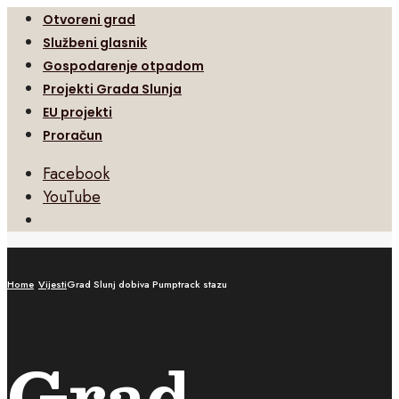
Otvoreni grad
Službeni glasnik
Gospodarenje otpadom
Projekti Grada Slunja
EU projekti
Proračun
Facebook
YouTube
Open
Search
Window
Home
Vijesti
Grad Slunj dobiva Pumptrack stazu
Grad