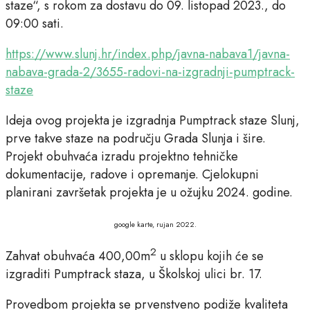
staze“, s rokom za dostavu do 09. listopad 2023., do
09:00 sati.
https://www.slunj.hr/index.php/javna-nabava1/javna-
nabava-grada-2/3655-radovi-na-izgradnji-pumptrack-
staze
Ideja ovog projekta je izgradnja Pumptrack staze Slunj,
prve takve staze na području Grada Slunja i šire.
Projekt obuhvaća izradu projektno tehničke
dokumentacije, radove i opremanje. Cjelokupni
planirani završetak projekta je u ožujku 2024. godine.
google karte, rujan 2022.
2
Zahvat obuhvaća 400,00m
u sklopu kojih će se
izgraditi Pumptrack staza, u Školskoj ulici br. 17.
Provedbom projekta se prvenstveno podiže kvaliteta