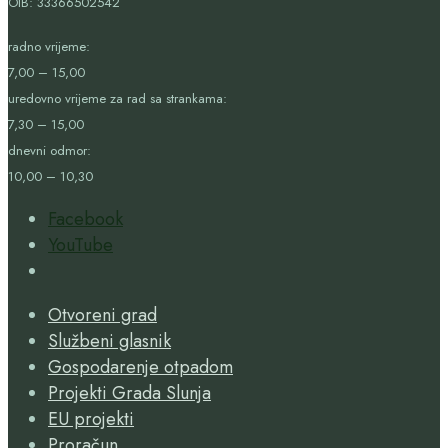
OIB:
33366502542
radno vrijeme:
7,00 – 15,00
uredovno vrijeme za rad sa strankama:
7,30 – 15,00
dnevni odmor:
10,00 – 10,30
Facebook
YouTube
Open
Search
Otvoreni grad
Window
Službeni glasnik
Gospodarenje otpadom
Projekti Grada Slunja
EU projekti
Proračun