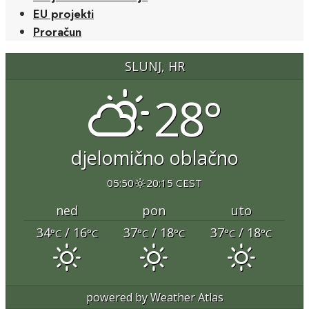
EU projekti
Proračun
SLUNJ, HR
28°
djelomično oblačno
05:50
20:15 CEST
ned
pon
uto
34
/ 16
37
/ 18
37
/ 18
°C
°C
°C
°C
°C
°C
powered by
Weather Atlas