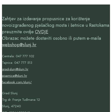
Zahtjev za izdavanje propusnice za korištenje
novoizgrađenog pješačkog mosta i šetnice u Rastokama
preuzmite ovdje
OVDJE
Obrazac možete dostaviti osobno ili putem e-maila
webshop@slunj.hr
Centrala: 047 777 102
Tajnica: 047 777 513
grad-slunj@slunj.hr
pisarnica@slunj.hr
facebook.com/slunj/
Grad Slunj
Trg dr. Franje Tuđmana 12
Slunj, 47240