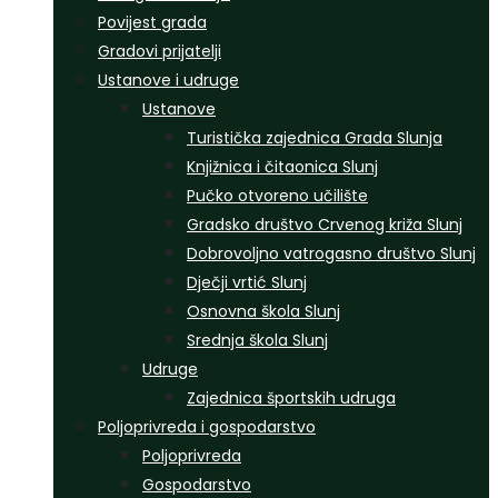
Povijest grada
Gradovi prijatelji
Ustanove i udruge
Ustanove
Turistička zajednica Grada Slunja
Knjižnica i čitaonica Slunj
Pučko otvoreno učilište
Gradsko društvo Crvenog križa Slunj
Dobrovoljno vatrogasno društvo Slunj
Dječji vrtić Slunj
Osnovna škola Slunj
Srednja škola Slunj
Udruge
Zajednica športskih udruga
Poljoprivreda i gospodarstvo
Poljoprivreda
Gospodarstvo