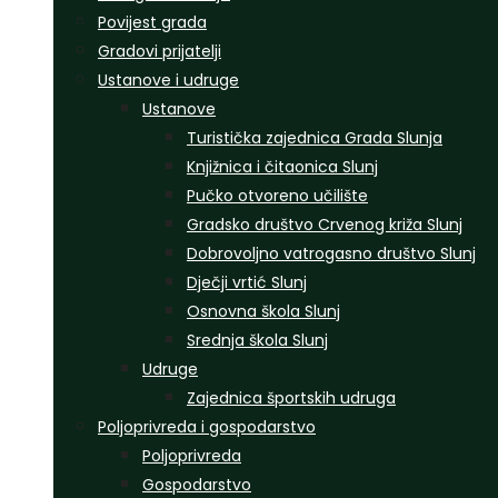
Povijest grada
Gradovi prijatelji
Ustanove i udruge
Ustanove
Turistička zajednica Grada Slunja
Knjižnica i čitaonica Slunj
Pučko otvoreno učilište
Gradsko društvo Crvenog križa Slunj
Dobrovoljno vatrogasno društvo Slunj
Dječji vrtić Slunj
Osnovna škola Slunj
Srednja škola Slunj
Udruge
Zajednica športskih udruga
Poljoprivreda i gospodarstvo
Poljoprivreda
Gospodarstvo