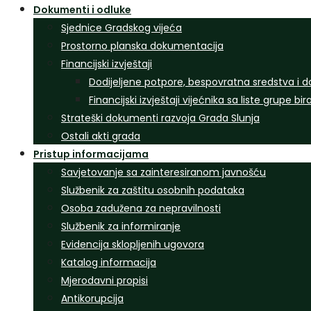
Dokumenti i odluke
Sjednice Gradskog vijeća
Prostorno planska dokumentacija
Financijski izvještaji
Dodijeljene potpore, bespovratna sredstva i d
Financijski izvještaji vijećnika sa liste grupe bi
Strateški dokumenti razvoja Grada Slunja
Ostali akti grada
Pristup informacijama
Savjetovanje sa zainteresiranom javnošću
Službenik za zaštitu osobnih podataka
Osoba zadužena za nepravilnosti
Službenik za informiranje
Evidencija sklopljenih ugovora
Katalog informacija
Mjerodavni propisi
Antikorupcija