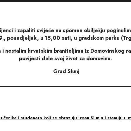
ijenci i zapaliti svijeće
na spomen obilježju poginulim
9., ponedjeljak, u 15,00 sati,
u gradskom parku
(Tr
i nestalim hrvatskim braniteljima iz Domovinskog ra
povijesti dale svoj život za domovinu.
Grad Slunj
____________________________________________
čenika i studenata koji se obrazuju izvan Slunja i stanuju u 