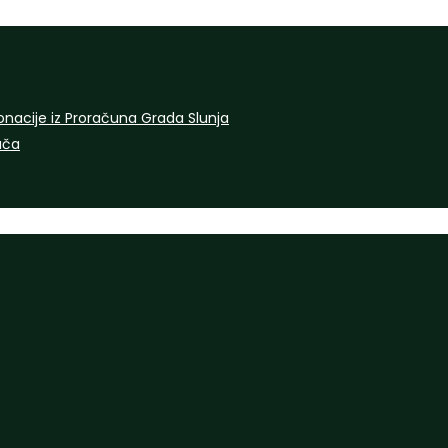
onacije iz Proračuna Grada Slunja
rača