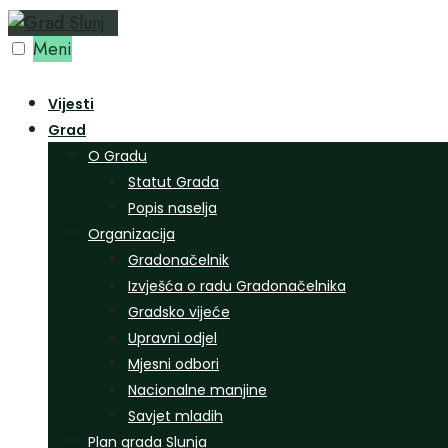
Preskoči
na
Meni
sadržaj
Vijesti
Grad
O Gradu
Statut Grada
Popis naselja
Organizacija
Gradonačelnik
Izvješća o radu Gradonačelnika
Gradsko vijeće
Upravni odjel
Mjesni odbori
Nacionalne manjine
Savjet mladih
Plan grada Slunja