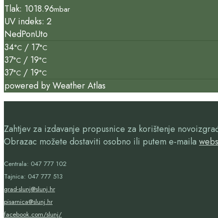
Tlak: 1018.96
mbar
UV indeks: 2
Ned
Pon
Uto
34
/ 17
°C
°C
37
/ 19
°C
°C
37
/ 19
°C
°C
powered by
Weather Atlas
Zahtjev za izdavanje propusnice za korištenje novoizgr
Obrazac možete dostaviti osobno ili putem e-maila
webs
Centrala: 047 777 102
Tajnica: 047 777 513
grad-slunj@slunj.hr
pisarnica@slunj.hr
facebook.com/slunj/