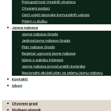
Pristupačnost mrežnih stranica
Otvoreni podaci
Opći uvjeti isporuke komunalnih usluga
Prijem u službu
Javna nabava
Javna nabava Grada
Jednostavna nabava Grada
Plan nabave Grada
Registar ugovora javne nabave
Izjava o sukobu interesa
Javna nabava proračunskih korisnika
Nacionalni akcijski plan za zelenu javnu nabavu
Kontakti
Izbori
Otvoreni grad
Službeni glasnik