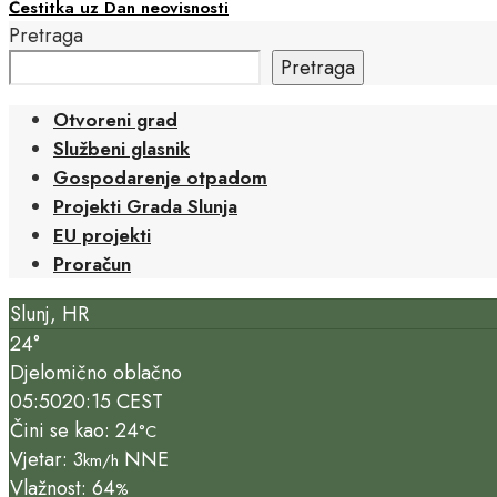
Čestitka uz Dan neovisnosti
Pretraga
Pretraga
Otvoreni grad
Službeni glasnik
Gospodarenje otpadom
Projekti Grada Slunja
EU projekti
Proračun
Slunj, HR
24°
Djelomično oblačno
05:50
20:15 CEST
Čini se kao: 24
°C
Vjetar: 3
NNE
km/h
Vlažnost: 64
%