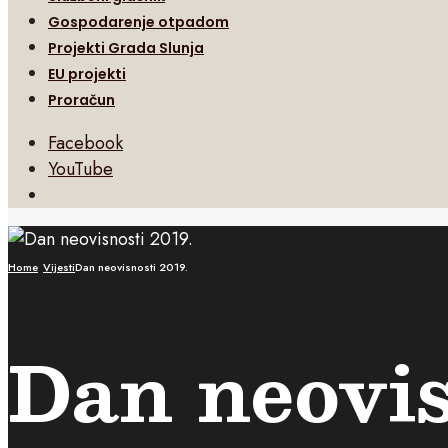
Gospodarenje otpadom
Projekti Grada Slunja
EU projekti
Proračun
Facebook
YouTube
Open
Search
Window
Home
Vijesti
Dan neovisnosti 2019.
Dan neovis