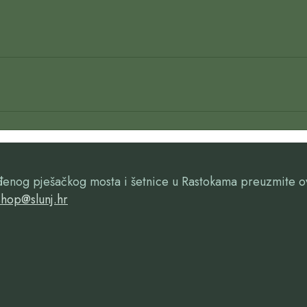
ađenog pješačkog mosta i šetnice u Rastokama preuzmite 
hop@slunj.hr