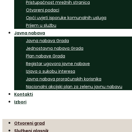
Pristupačnost mrežnih stranica
Otvoreni podaci
Opći uvjeti isporuke komunalnih usluga
Prijem u službu
Javna nabava
Javna nabava Grada
Jednostavna nabava Grada
Plan nabave Grada
Registar ugovora javne nabave
Izjava o sukobu interesa
Javna nabava proračunskih korisnika
Nacionalni akcijski plan za zelenu javnu nabavu
Kontakti
Izbori
Otvoreni grad
Službeni glasnik