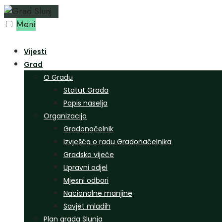
Preskoči
na
Meni
sadržaj
Vijesti
Grad
O Gradu
Statut Grada
Popis naselja
Organizacija
Gradonačelnik
Izvješća o radu Gradonačelnika
Gradsko vijeće
Upravni odjel
Mjesni odbori
Nacionalne manjine
Savjet mladih
Plan grada Slunja