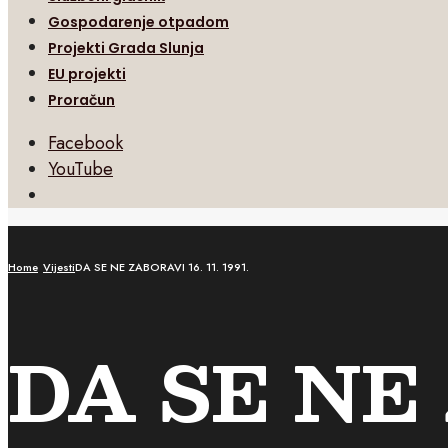
Gospodarenje otpadom
Projekti Grada Slunja
EU projekti
Proračun
Facebook
YouTube
Open
Search
Window
Home
Vijesti
DA SE NE ZABORAVI 16. 11. 1991.
DA SE NE 