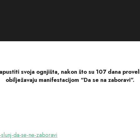
 napustiti svoja ognjišta, nakon što su 107 dana prov
obilježavaju manifestacijom “Da se na zaboravi”.
-slunj-da-se-ne-zaboravi