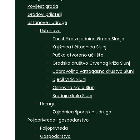
Povijest grada
Gradovi prijatelji
Ustanove i udruge
Ustanove
Turistička zajednica Grada Slunja
Knjižnica i čitaonica Slunj
Pučko otvoreno učilište
Gradsko društvo Crvenog križa Slunj
Dobrovoljno vatrogasno društvo Slunj
Dječji vrtić Slunj
Osnovna škola Slunj
Srednja škola Slunj
Udruge
Zajednica športskih udruga
Poljoprivreda i gospodarstvo
Poljoprivreda
Gospodarstvo