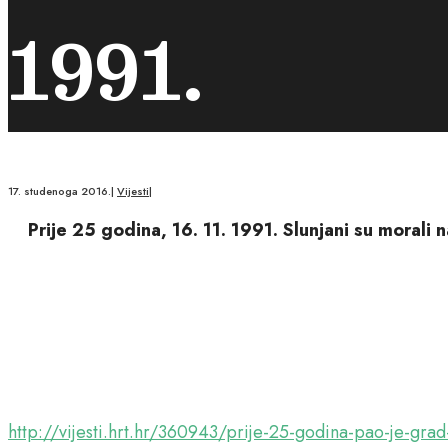
1991.
17. studenoga 2016.
|
Vijesti
|
Prije 25 godina, 16. 11. 1991. Slunjani su morali
http://vijesti.hrt.hr/360943/prije-25-godina-pao-je-grad