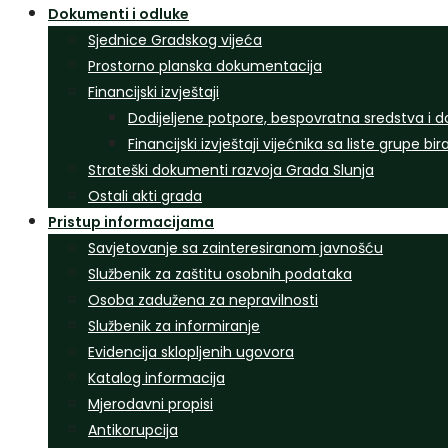
Dokumenti i odluke
Sjednice Gradskog vijeća
Prostorno planska dokumentacija
Financijski izvještaji
Dodijeljene potpore, bespovratna sredstva i d
Financijski izvještaji vijećnika sa liste grupe bi
Strateški dokumenti razvoja Grada Slunja
Ostali akti grada
Pristup informacijama
Savjetovanje sa zainteresiranom javnošću
Službenik za zaštitu osobnih podataka
Osoba zadužena za nepravilnosti
Službenik za informiranje
Evidencija sklopljenih ugovora
Katalog informacija
Mjerodavni propisi
Antikorupcija