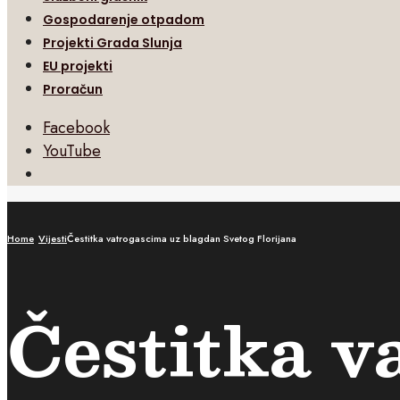
Gospodarenje otpadom
Projekti Grada Slunja
EU projekti
Proračun
Facebook
YouTube
Open
Search
Window
Home
Vijesti
Čestitka vatrogascima uz blagdan Svetog Florijana
Čestitka v