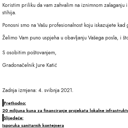
Koristim priliku da vam zahvalim na iznimnom zalaganju 
stihija.
Ponosni smo na Vašu profesionalnost koju iskazujete kad g
Želimo Vam puno uspjeha u obavljanju Vašega posla, i što
S osobitim poštovanjem,
Gradonačelnik Jure Katić
Zadnja izmjena: 4. svibnja 2021.
Prethodno:
20 milijuna kuna za financiranje projekata lokalne infrastruk
Slijedeće:
Isporuka sanitarnih kontejnera