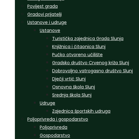
Povijest grada
Gradovi prijatelji
Ustanove i udruge
Ustanove
Turistička zajednica Grada Slunja
Knjižnica i čitaonica Slunj
Pučko otvoreno učilište
Gradsko društvo Crvenog križa Slunj
Dobrovoljno vatrogasno društvo Slunj
Dječji vrtić Slunj
Osnovna škola Slunj
Srednja škola Slunj
Udruge
Zajednica športskih udruga
Poljoprivreda i gospodarstvo
Poljoprivreda
Gospodarstvo