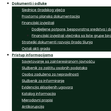
Dokumenti i odluke
Sjednice Gradskog vijeća
Prostorno planska dokumentacija
Financijski izvještaji
Dodijeljene potpore, bespovratna sredstva i d
Financijski izvještaji vijećnika sa liste grupe bi
Strateški dokumenti razvoja Grada Slunja
Ostali akti grada
Pristup informacijama
Savjetovanje sa zainteresiranom javnošću
Službenik za zaštitu osobnih podataka
Osoba zadužena za nepravilnosti
Službenik za informiranje
Evidencija sklopljenih ugovora
Katalog informacija
Mjerodavni propisi
Antikorupcija