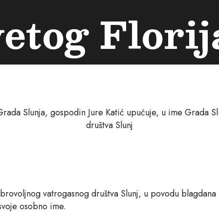
etog Flori
rada Slunja, gospodin Jure Katić upućuje, u ime Grada Sl
društva Slunj
rovoljnog vatrogasnog društva Slunj, u povodu blagdana Sv
 svoje osobno ime.