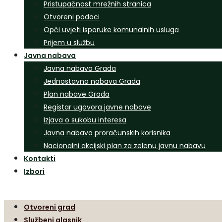
Pristupačnost mrežnih stranica
Otvoreni podaci
Opći uvjeti isporuke komunalnih usluga
Prijem u službu
Javna nabava
Javna nabava Grada
Jednostavna nabava Grada
Plan nabave Grada
Registar ugovora javne nabave
Izjava o sukobu interesa
Javna nabava proračunskih korisnika
Nacionalni akcijski plan za zelenu javnu nabavu
Kontakti
Izbori
Otvoreni grad
Službeni glasnik