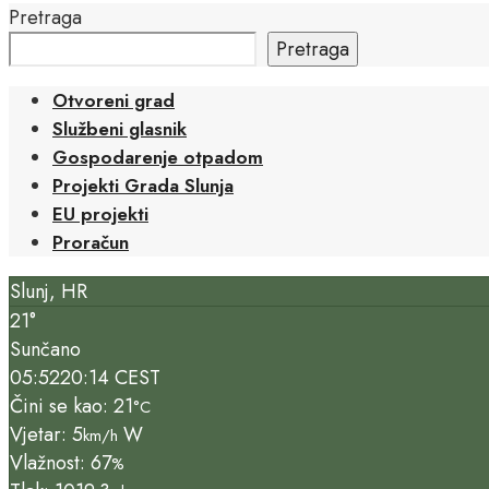
Pretraga
Pretraga
Otvoreni grad
Službeni glasnik
Gospodarenje otpadom
Projekti Grada Slunja
EU projekti
Proračun
Slunj, HR
21°
Sunčano
05:52
20:14 CEST
Čini se kao: 21
°C
Vjetar: 5
W
km/h
Vlažnost: 67
%