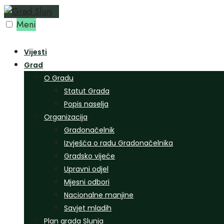
Preskoči
na
Meni
sadržaj
Vijesti
Grad
O Gradu
Statut Grada
Popis naselja
Organizacija
Gradonačelnik
Izvješća o radu Gradonačelnika
Gradsko vijeće
Upravni odjel
Mjesni odbori
Nacionalne manjine
Savjet mladih
Plan grada Slunja