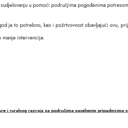
i sudjelovanju u pomoći područjima pogođenima potresom, k
od je to potrebno, kao i požrtvovnost obavljajući ovu, pri
 manje intervencija.
ture i ruralnog razvoja na područjima naseljenim pripadnicima 