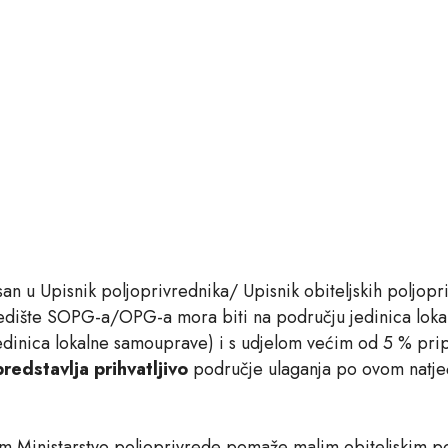
n u Upisnik poljoprivrednika/ Upisnik obiteljskih poljop
edište SOPG-a/OPG-a mora biti na području jedinica loka
jedinica lokalne samouprave) i s udjelom većim od 5 % pri
redstavlja prihvatljivo
područje ulaganja po ovom natječa
m Ministarstvo poljoprivrede pomaže malim obiteljskim 