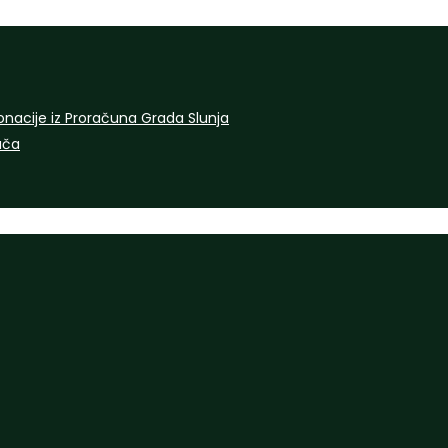
onacije iz Proračuna Grada Slunja
rača