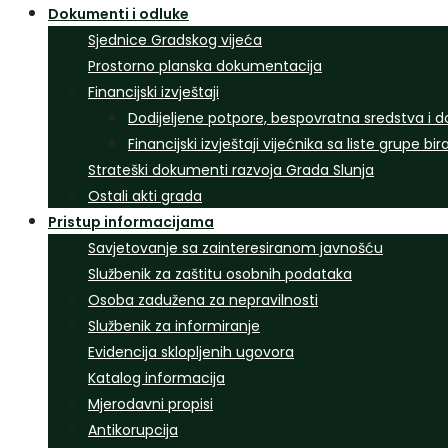
Dokumenti i odluke
Sjednice Gradskog vijeća
Prostorno planska dokumentacija
Financijski izvještaji
Dodijeljene potpore, bespovratna sredstva i d
Financijski izvještaji vijećnika sa liste grupe bi
Strateški dokumenti razvoja Grada Slunja
Ostali akti grada
Pristup informacijama
Savjetovanje sa zainteresiranom javnošću
Službenik za zaštitu osobnih podataka
Osoba zadužena za nepravilnosti
Službenik za informiranje
Evidencija sklopljenih ugovora
Katalog informacija
Mjerodavni propisi
Antikorupcija