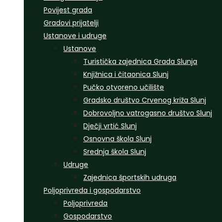
Povijest grada
Gradovi prijatelji
Ustanove i udruge
Ustanove
Turistička zajednica Grada Slunja
Knjižnica i čitaonica Slunj
Pučko otvoreno učilište
Gradsko društvo Crvenog križa Slunj
Dobrovoljno vatrogasno društvo Slunj
Dječji vrtić Slunj
Osnovna škola Slunj
Srednja škola Slunj
Udruge
Zajednica športskih udruga
Poljoprivreda i gospodarstvo
Poljoprivreda
Gospodarstvo