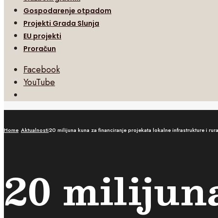
Gospodarenje otpadom
Projekti Grada Slunja
EU projekti
Proračun
Facebook
YouTube
Open
Search
Window
Home
Aktualnosti
20 milijuna kuna za financiranje projekata lokalne infrastrukture i 
20 milijun