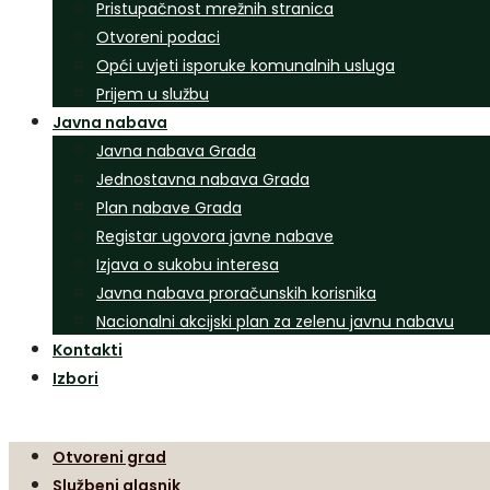
Pristupačnost mrežnih stranica
Otvoreni podaci
Opći uvjeti isporuke komunalnih usluga
Prijem u službu
Javna nabava
Javna nabava Grada
Jednostavna nabava Grada
Plan nabave Grada
Registar ugovora javne nabave
Izjava o sukobu interesa
Javna nabava proračunskih korisnika
Nacionalni akcijski plan za zelenu javnu nabavu
Kontakti
Izbori
Otvoreni grad
Službeni glasnik