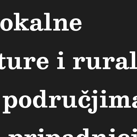
lokalne
ture i rura
 područjim
m pripadnic