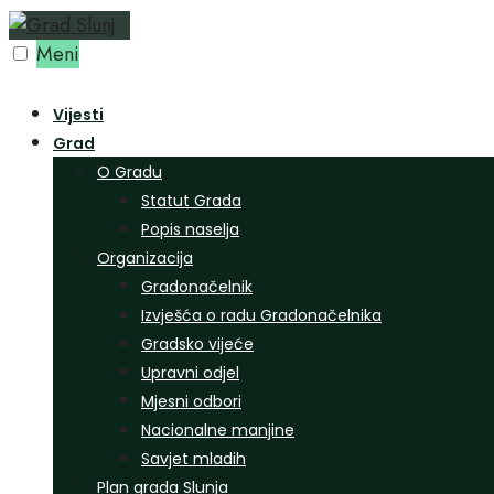
Preskoči
na
Meni
sadržaj
Vijesti
Grad
O Gradu
Statut Grada
Popis naselja
Organizacija
Gradonačelnik
Izvješća o radu Gradonačelnika
Gradsko vijeće
Upravni odjel
Mjesni odbori
Nacionalne manjine
Savjet mladih
Plan grada Slunja