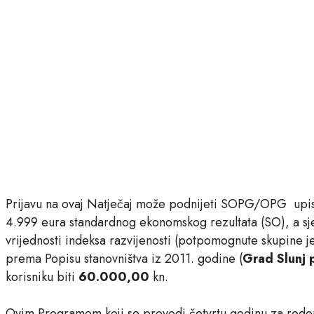
Prijavu na ovaj Natječaj može podnijeti SOPG/OPG upisa
4.999 eura standardnog ekonomskog rezultata (SO), a sj
vrijednosti indeksa razvijenosti (potpomognute skupine 
prema Popisu stanovništva iz 2011. godine (
Grad Slunj p
korisniku biti
60.000,00
kn.
Ovim Programom koji se provodi četvrtu godinu za redo