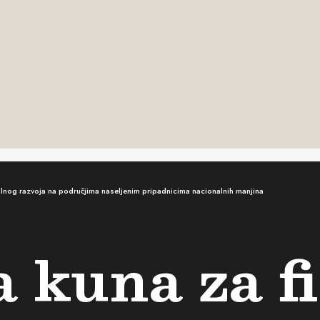
ruralnog razvoja na područjima naseljenim pripadnicima nacionalnih manjina
a kuna za f