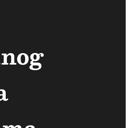
lnog
a
ima