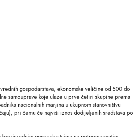
rivrednih gospodarstava, ekonomske veličine od 500 do
lne samouprave koje ulaze u prve četiri skupine prema
padnika nacionalnih manjina u ukupnom stanovništvu
ju), pri čemu će najviši iznos dodijeljenih sredstava po
poljoprivrednim gospodarstvima na potpomognutim