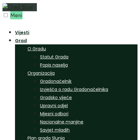
Preskoči
na
Meni
sadržaj
Vijesti
Grad
O Gradu
Statut Grada
Popis naselja
Organizacija
Gradonačelnik
Izvješća o radu Gradonačelnika
Gradsko vijeće
Upravni odjel
Mjesni odbori
Nacionalne manjine
Savjet mladih
Plan grada Slunja