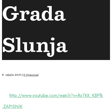
Grada
Slunja
8. veljače 2021.
|
E-Vijecnica
|
http://www.youtube.com/watch?v=RxTKK_KBPfk
ZAPISNIK