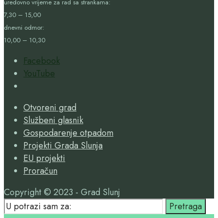
uredovno vrijeme za rad sa strankama:
7,30 – 15,00
dnevni odmor:
10,00 – 10,30
Facebook
YouTube
Open
Search
Otvoreni grad
Window
Službeni glasnik
Gospodarenje otpadom
Projekti Grada Slunja
EU projekti
Proračun
Copyright © 2023 - Grad Slunj
Search
Pretraga
for: