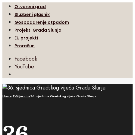
Otvoreni grad
Službeni glasnik
Gospodarenje otpadom
Projekti Grada Slunja
EU projekti
Proračun
Facebook
YouTube
Open
Search
Window
Home
E-Vijecnica
36. sjednica Gradskog vijeća Grada Slunja
36.