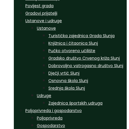
Povijest grada
Gradovi prijatelji
Ustanove i udruge
Ustanove
Turistička zajednica Grada Slunja
Knjižnica i čitaonica Slunj
Pučko otvoreno učilište
Gradsko društvo Crvenog križa Slunj
Dobrovoljno vatrogasno društvo Slunj
Dječji vrtić Slunj
Osnovna škola Slunj
Srednja škola Slunj
Udruge
Zajednica športskih udruga
Poljoprivreda i gospodarstvo
Poljoprivreda
Gospodarstvo