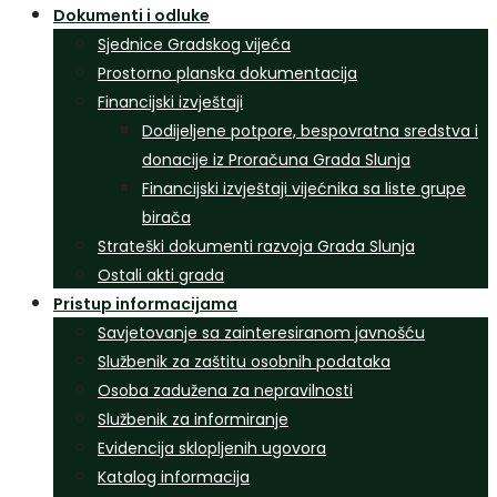
Dokumenti i odluke
Sjednice Gradskog vijeća
Prostorno planska dokumentacija
Financijski izvještaji
Dodijeljene potpore, bespovratna sredstva i
donacije iz Proračuna Grada Slunja
Financijski izvještaji vijećnika sa liste grupe
birača
Strateški dokumenti razvoja Grada Slunja
Ostali akti grada
Pristup informacijama
Savjetovanje sa zainteresiranom javnošću
Službenik za zaštitu osobnih podataka
Osoba zadužena za nepravilnosti
Službenik za informiranje
Evidencija sklopljenih ugovora
Katalog informacija