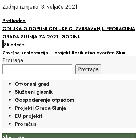
Zadnja izmjena: 8. veljače 2021.
Prethodno:
ODLUKA O DOPUNI ODLUKE O IZVRŠAVANJU PRORAČUNA
GRADA SLUNJA ZA 2021. GODINU
Slijedeće:
Završna konferencija – projekt Reciklažno dvorište Slunj
Pretraga
Pretraga
Otvoreni grad
Službeni glasnik
Gospodarenje otpadom
Projekti Grada Slunja
EU projekti
Proračun
Slunj, HR