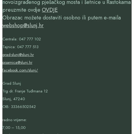
novoizgrađenog pješačkog mosta i šetnice u Rastokama
preuzmite ovdje
OVDJE
Obrazac možete dostaviti osobno ili putem e-maila
webshop@slunj.hr
Centrala: 047 777 102
Tajnica: 047 777 513
grad-slunj@slunj.hr
pisarnica@slunj.hr
facebook.com/slunj/
Grad Slunj
Trg dr. Franje Tuđmana 12
Slunj, 47240
OIB:
33366502542
radno vrijeme:
7,00 – 15,00