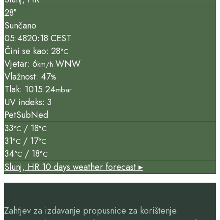
28°
Sunčano
05:48
20:18 CEST
Čini se kao: 28
°C
Vjetar: 6
WNW
km/h
Vlažnost: 47
%
Tlak: 1015.24
mbar
UV indeks: 3
Pet
Sub
Ned
33
/ 18
°C
°C
31
/ 17
°C
°C
34
/ 18
°C
°C
Slunj, HR
10 days weather forecast ▸
Zahtjev za izdavanje propusnice za korištenje