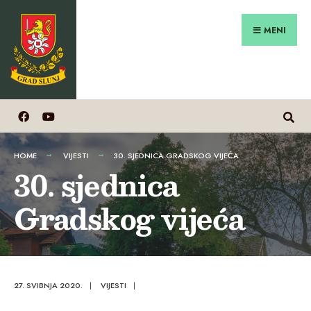
Search
Preskoči
for:
na
MENI
sadržaj
HOME
VIJESTI
30. SJEDNICA GRADSKOG VIJEĆA
30. sjednica
Gradskog vijeća
27. SVIBNJA 2020.
|
VIJESTI
|