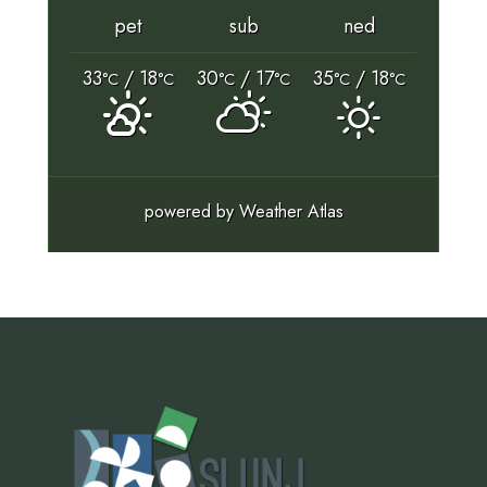
pet
sub
ned
33
/ 18
30
/ 17
35
/ 18
°C
°C
°C
°C
°C
°C
powered by
Weather Atlas