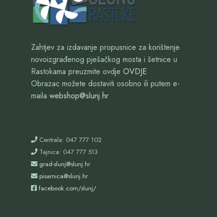
Zahtjev za izdavanje propusnice za korištenje
novoizgrađenog pješačkog mosta i šetnice u
Rastokama preuzmite ovdje
OVDJE
Obrazac možete dostaviti osobno ili putem e-
maila
webshop@slunj.hr
Centrala: 047 777 102
Tajnica: 047 777 513
grad-slunj@slunj.hr
pisarnica@slunj.hr
facebook.com/slunj/