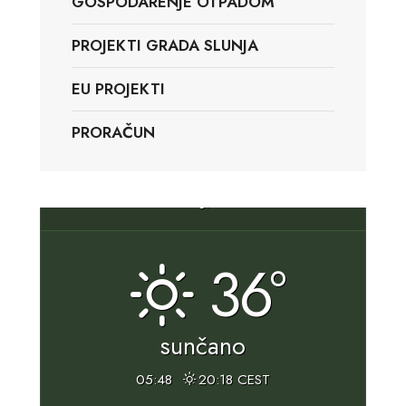
GOSPODARENJE OTPADOM
PROJEKTI GRADA SLUNJA
EU PROJEKTI
PRORAČUN
Slunj, HR
36°
sunčano
05:48
20:18 CEST