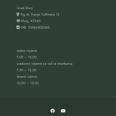
Grad Slunj
Trg dr. Franje Tuđmana 12
Slunj, 47240
OIB:
33366502542
radno vrijeme:
7,00 – 15,00
uredovno vrijeme za rad sa strankama:
7,30 – 15,00
dnevni odmor:
10,00 – 10,30