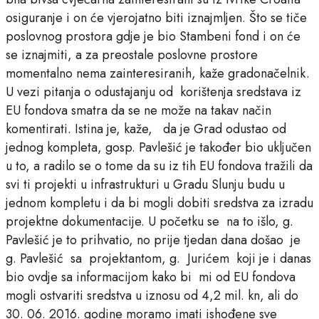
osiguranje i on će vjerojatno biti iznajmljen. Što se tiče
poslovnog prostora gdje je bio Stambeni fond i on će
se iznajmiti, a za preostale poslovne prostore
momentalno nema zainteresiranih, kaže gradonačelnik.
U vezi pitanja o odustajanju od korištenja sredstava iz
EU fondova smatra da se ne može na takav način
komentirati. Istina je, kaže, da je Grad odustao od
jednog kompleta, gosp. Pavlešić je također bio uključen
u to, a radilo se o tome da su iz tih EU fondova tražili da
svi ti projekti u infrastrukturi u Gradu Slunju budu u
jednom kompletu i da bi mogli dobiti sredstva za izradu
projektne dokumentacije. U početku se na to išlo, g.
Pavlešić je to prihvatio, no prije tjedan dana došao je
g. Pavlešić sa projektantom, g. Jurićem koji je i danas
bio ovdje sa informacijom kako bi mi od EU fondova
mogli ostvariti sredstva u iznosu od 4,2 mil. kn, ali do
30. 06. 2016. godine moramo imati ishođene sve