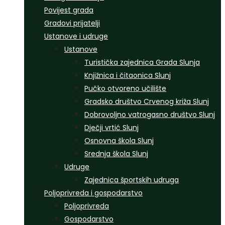
Povijest grada
Gradovi prijatelji
Ustanove i udruge
Ustanove
Turistička zajednica Grada Slunja
Knjižnica i čitaonica Slunj
Pučko otvoreno učilište
Gradsko društvo Crvenog križa Slunj
Dobrovoljno vatrogasno društvo Slunj
Dječji vrtić Slunj
Osnovna škola Slunj
Srednja škola Slunj
Udruge
Zajednica športskih udruga
Poljoprivreda i gospodarstvo
Poljoprivreda
Gospodarstvo