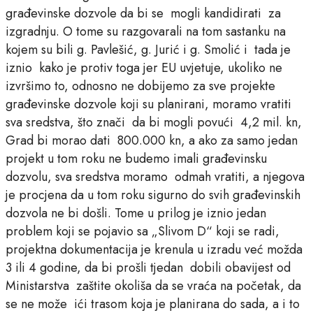
građevinske dozvole da bi se mogli kandidirati za
izgradnju. O tome su razgovarali na tom sastanku na
kojem su bili g. Pavlešić, g. Jurić i g. Smolić i tada je
iznio kako je protiv toga jer EU uvjetuje, ukoliko ne
izvršimo to, odnosno ne dobijemo za sve projekte
građevinske dozvole koji su planirani, moramo vratiti
sva sredstva, što znači da bi mogli povući 4,2 mil. kn,
Grad bi morao dati 800.000 kn, a ako za samo jedan
projekt u tom roku ne budemo imali građevinsku
dozvolu, sva sredstva moramo odmah vratiti, a njegova
je procjena da u tom roku sigurno do svih građevinskih
dozvola ne bi došli. Tome u prilog je iznio jedan
problem koji se pojavio sa „Slivom D“ koji se radi,
projektna dokumentacija je krenula u izradu već možda
3 ili 4 godine, da bi prošli tjedan dobili obavijest od
Ministarstva zaštite okoliša da se vraća na početak, da
se ne može ići trasom koja je planirana do sada, a i to