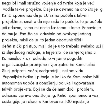
nego bi imali stručno vođenje od tvrtke koja je već
vodila takve projekte. Dalje se osvrnuo na ono što je g.
Katić spomenuo da je EU samo počela s takvim
projektima, smatra da nije sada to počelo, to je počelo
još odavno, samo mi dosta kaskamo u tome. Ponovio je
da mu je žao što se odustalo od ovakvog jednog
projekta, misli da je to jedan oportunistički i
defetistički pristup, misli da je u to trebalo svakako ući i
iz slijedećeg razloga, a taj je što će se vjerojatno u
Komunalcu kroz određeno vrijeme dogoditi
organizacijske promjene i vjerojatno će Komunalac
Slunj pripasti većoj nadgradnji, nekom vidu
županijske tvrtke i pitanje je koliko će Komunalac biti
autonoman uopće u donošenju odluka i ugovaranju
takvih projekata. Boji se da će nam doći problem,
odnosno upravo ono što je g. Katić spomenuo u vezi
cesta gdje je rekao u Karlovcu na 100 mjesta je