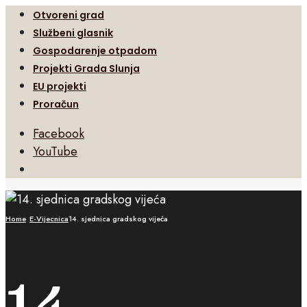
Otvoreni grad
Službeni glasnik
Gospodarenje otpadom
Projekti Grada Slunja
EU projekti
Proračun
Facebook
YouTube
Open
Search
Window
Home
E-Vijecnica
14. sjednica gradskog vijeća
14.