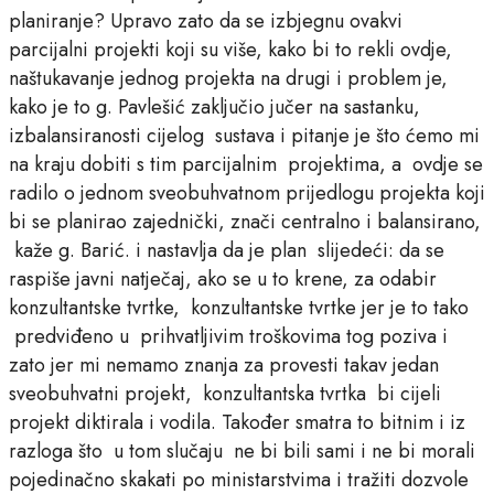
planiranje? Upravo zato da se izbjegnu ovakvi
parcijalni projekti koji su više, kako bi to rekli ovdje,
naštukavanje jednog projekta na drugi i problem je,
kako je to g. Pavlešić zaključio jučer na sastanku,
izbalansiranosti cijelog sustava i pitanje je što ćemo mi
na kraju dobiti s tim parcijalnim projektima, a ovdje se
radilo o jednom sveobuhvatnom prijedlogu projekta koji
bi se planirao zajednički, znači centralno i balansirano,
kaže g. Barić. i nastavlja da je plan slijedeći: da se
raspiše javni natječaj, ako se u to krene, za odabir
konzultantske tvrtke, konzultantske tvrtke jer je to tako
predviđeno u prihvatljivim troškovima tog poziva i
zato jer mi nemamo znanja za provesti takav jedan
sveobuhvatni projekt, konzultantska tvrtka bi cijeli
projekt diktirala i vodila. Također smatra to bitnim i iz
razloga što u tom slučaju ne bi bili sami i ne bi morali
pojedinačno skakati po ministarstvima i tražiti dozvole