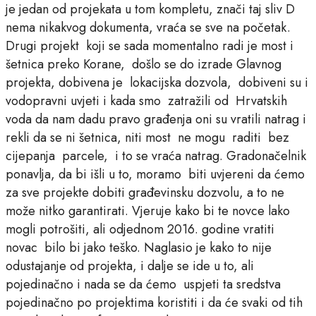
je jedan od projekata u tom kompletu, znači taj sliv D
nema nikakvog dokumenta, vraća se sve na početak.
Drugi projekt koji se sada momentalno radi je most i
šetnica preko Korane, došlo se do izrade Glavnog
projekta, dobivena je lokacijska dozvola, dobiveni su i
vodopravni uvjeti i kada smo zatražili od Hrvatskih
voda da nam dadu pravo građenja oni su vratili natrag i
rekli da se ni šetnica, niti most ne mogu raditi bez
cijepanja parcele, i to se vraća natrag. Gradonačelnik
ponavlja, da bi išli u to, moramo biti uvjereni da ćemo
za sve projekte dobiti građevinsku dozvolu, a to ne
može nitko garantirati. Vjeruje kako bi te novce lako
mogli potrošiti, ali odjednom 2016. godine vratiti
novac bilo bi jako teško. Naglasio je kako to nije
odustajanje od projekta, i dalje se ide u to, ali
pojedinačno i nada se da ćemo uspjeti ta sredstva
pojedinačno po projektima koristiti i da će svaki od tih