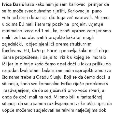
Ivica Barić
kaže kako nam je sam Karlovac primjer da
se to može sveobuhvatno riješiti, Karlovac je puno
veći od nas i dobar su dio toga već napravili. Mi smo
u očima EU mali i sam taj poziv na projekt, uvjetuje
minimalno iznos od 1 mil. kn, znači upravo zato jer smo
mali i želi se obuhvatiti projekte kako bi mogli
zajednički, objedinjeni ići prema strukturnim
fondovima EU, kaže g. Barić i ponavlja kako misli da je
šansa propuštena, i da je to rizik u kojeg se moralo
ići jer je pitanje kada ćemo opet doći u takvu priliku da
na jedan kvalitetan i balansiran način isprojektiramo sve
što nama treba u Gradu Slunju. Boji se da ćemo doći u
situaciju, kada sve komunalne tvrtke riješe probleme s
razdvajanjem, da će se rješavati prvo veće stvari, a
onda će doći mali na red. Mi smo bili u fantastičnoj
situaciji da smo samim razdvajanjem tvrtke ušli u igru da
uopće možemo sudjelovati na takvim natječajima dok