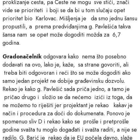
proklizanje cesta, pa Ceste ne mogu sve stići, znači
vide se prioriteti i boji se da bi u tom slučaju opet
prioritet bio Karlovac. Mišljenja je da smo jednu šansu
propustili, a prema predviđanjima g. Pavlešića takva
šansa nam se opet može dogoditi možda za 6,7
godina.
Gradonačelnik
odgovara kako nema što posebno
dodavati na ovo, lako je, kaže, sa strane govoriti, ali
treba biti odgovoran i reći što se može dogoditi ako
samo jedan projekt ne dobije građevinsku dozvolu.
Rekao je kako g. Pavlešić sada priča jedno, a tamo je
pričao drugo i složio se da nećemo izići iz toga, da
ne možemo to riješiti jer projektant je rekao kakav je
način i procedura za doći do dokumenata. Ponovo je
spomenuo sliv D i rekao kako se prošle i pretprošle
godine svašta tu moglo događati i svašta raditi, a nije se
radilo. G. Barić je rekao da je EU počela davno, slaže