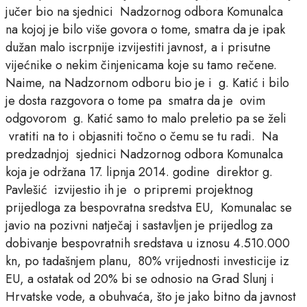
jučer bio na sjednici Nadzornog odbora Komunalca
na kojoj je bilo više govora o tome, smatra da je ipak
dužan malo iscrpnije izvijestiti javnost, a i prisutne
vijećnike o nekim činjenicama koje su tamo rečene.
Naime, na Nadzornom odboru bio je i g. Katić i bilo
je dosta razgovora o tome pa smatra da je ovim
odgovorom g. Katić samo to malo preletio pa se želi
vratiti na to i objasniti točno o čemu se tu radi. Na
predzadnjoj sjednici Nadzornog odbora Komunalca
koja je održana 17. lipnja 2014. godine direktor g.
Pavlešić izvijestio ih je o pripremi projektnog
prijedloga za bespovratna sredstva EU, Komunalac se
javio na pozivni natječaj i sastavljen je prijedlog za
dobivanje bespovratnih sredstava u iznosu 4.510.000
kn, po tadašnjem planu, 80% vrijednosti investicije iz
EU, a ostatak od 20% bi se odnosio na Grad Slunj i
Hrvatske vode, a obuhvaća, što je jako bitno da javnost