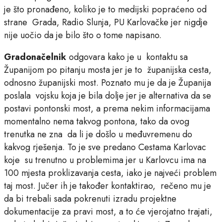
je što pronađeno, koliko je to medijski popraćeno od
strane Grada, Radio Slunja, PU Karlovačke jer nigdje
nije uočio da je bilo što o tome napisano.
Gradonačelnik
odgovara kako je u kontaktu sa
Županijom po pitanju mosta jer je to županijska cesta,
odnosno županijski most. Poznato mu je da je Županija
poslala vojsku koja je bila dolje jer je alternativa da se
postavi pontonski most, a prema nekim informacijama
momentalno nema takvog pontona, tako da ovog
trenutka ne zna da li je došlo u međuvremenu do
kakvog rješenja. To je sve predano Cestama Karlovac
koje su trenutno u problemima jer u Karlovcu ima na
100 mjesta proklizavanja cesta, iako je najveći problem
taj most. Jučer ih je također kontaktirao, rečeno mu je
da bi trebali sada pokrenuti izradu projektne
dokumentacije za pravi most, a to će vjerojatno trajati,