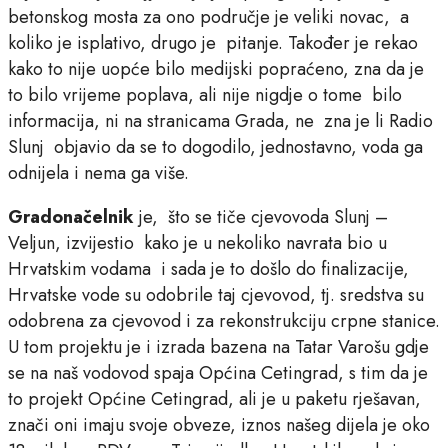
betonskog mosta za ono područje je veliki novac, a
koliko je isplativo, drugo je pitanje. Također je rekao
kako to nije uopće bilo medijski popraćeno, zna da je
to bilo vrijeme poplava, ali nije nigdje o tome bilo
informacija, ni na stranicama Grada, ne zna je li Radio
Slunj objavio da se to dogodilo, jednostavno, voda ga
odnijela i nema ga više.
Gradonačelnik
je, što se tiče cjevovoda Slunj –
Veljun, izvijestio kako je u nekoliko navrata bio u
Hrvatskim vodama i sada je to došlo do finalizacije,
Hrvatske vode su odobrile taj cjevovod, tj. sredstva su
odobrena za cjevovod i za rekonstrukciju crpne stanice.
U tom projektu je i izrada bazena na Tatar Varošu gdje
se na naš vodovod spaja Općina Cetingrad, s tim da je
to projekt Općine Cetingrad, ali je u paketu rješavan,
znači oni imaju svoje obveze, iznos našeg dijela je oko