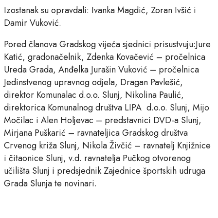
Izostanak su opravdali: Ivanka Magdić, Zoran Ivšić i
Damir Vuković.
Pored članova Gradskog vijeća sjednici prisustvuju:Jure
Katić, gradonačelnik, Zdenka Kovačević – pročelnica
Ureda Grada, Anđelka Jurašin Vuković – pročelnica
Jedinstvenog upravnog odjela, Dragan Pavlešić,
direktor Komunalac d.o.o. Slunj, Nikolina Paulić,
direktorica Komunalnog društva LIPA d.o.o. Slunj, Mijo
Močilac i Alen Holjevac – predstavnici DVD-a Slunj,
Mirjana Puškarić – ravnateljica Gradskog društva
Crvenog križa Slunj, Nikola Živčić – ravnatelj Knjižnice
i čitaonice Slunj, v.d. ravnatelja Pučkog otvorenog
učilišta Slunj i predsjednik Zajednice športskih udruga
Grada Slunja te novinari.