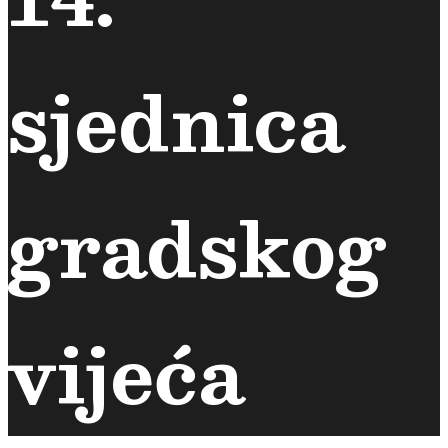
sjednica
gradskog
vijeća