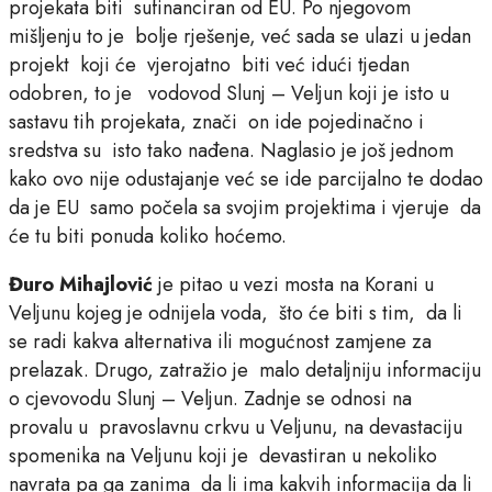
projekata biti sufinanciran od EU. Po njegovom
mišljenju to je bolje rješenje, već sada se ulazi u jedan
projekt koji će vjerojatno biti već idući tjedan
odobren, to je vodovod Slunj – Veljun koji je isto u
sastavu tih projekata, znači on ide pojedinačno i
sredstva su isto tako nađena. Naglasio je još jednom
kako ovo nije odustajanje već se ide parcijalno te dodao
da je EU samo počela sa svojim projektima i vjeruje da
će tu biti ponuda koliko hoćemo.
Đuro Mihajlović
je pitao u vezi mosta na Korani u
Veljunu kojeg je odnijela voda, što će biti s tim, da li
se radi kakva alternativa ili mogućnost zamjene za
prelazak. Drugo, zatražio je malo detaljniju informaciju
o cjevovodu Slunj – Veljun. Zadnje se odnosi na
provalu u pravoslavnu crkvu u Veljunu, na devastaciju
spomenika na Veljunu koji je devastiran u nekoliko
navrata pa ga zanima da li ima kakvih informacija da li