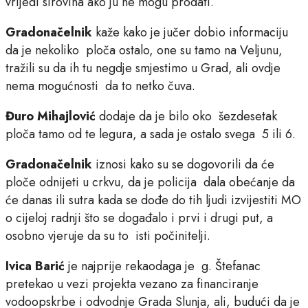
vrijedi sirovina ako ju ne mogu prodati.
Gradonačelnik
kaže kako je jučer dobio informaciju
da je nekoliko ploča ostalo, one su tamo na Veljunu,
tražili su da ih tu negdje smjestimo u Grad, ali ovdje
nema mogućnosti da to netko čuva.
Đuro Mihajlović
dodaje da je bilo oko šezdesetak
ploča tamo od te legura, a sada je ostalo svega 5 ili 6.
Gradonačelnik
iznosi kako su se dogovorili da će
ploče odnijeti u crkvu, da je policija dala obećanje da
će danas ili sutra kada se dođe do tih ljudi izvijestiti MO
o cijeloj radnji što se događalo i prvi i drugi put, a
osobno vjeruje da su to isti počinitelji.
Ivica Barić
je najprije rekaodaga je g. Štefanac
pretekao u vezi projekta vezano za financiranje
vodoopskrbe i odvodnje Grada Slunja, ali, budući da je