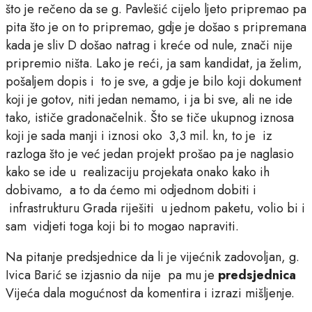
što je rečeno da se g. Pavlešić cijelo ljeto pripremao pa
pita što je on to pripremao, gdje je došao s pripremana
kada je sliv D došao natrag i kreće od nule, znači nije
pripremio ništa. Lako je reći, ja sam kandidat, ja želim,
pošaljem dopis i to je sve, a gdje je bilo koji dokument
koji je gotov, niti jedan nemamo, i ja bi sve, ali ne ide
tako, ističe gradonačelnik. Što se tiče ukupnog iznosa
koji je sada manji i iznosi oko 3,3 mil. kn, to je iz
razloga što je već jedan projekt prošao pa je naglasio
kako se ide u realizaciju projekata onako kako ih
dobivamo, a to da ćemo mi odjednom dobiti i
infrastrukturu Grada riješiti u jednom paketu, volio bi i
sam vidjeti toga koji bi to mogao napraviti.
Na pitanje predsjednice da li je vijećnik zadovoljan, g.
Ivica Barić se izjasnio da nije pa mu je
predsjednica
Vijeća dala mogućnost da komentira i izrazi mišljenje.