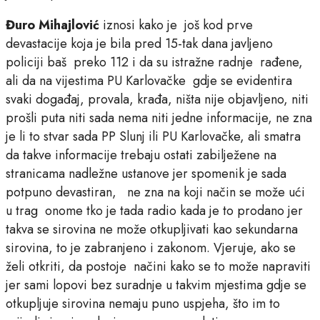
Đuro Mihajlović
iznosi kako je još kod prve
devastacije koja je bila pred 15-tak dana javljeno
policiji baš preko 112 i da su istražne radnje rađene,
ali da na vijestima PU Karlovačke gdje se evidentira
svaki događaj, provala, krađa, ništa nije objavljeno, niti
prošli puta niti sada nema niti jedne informacije, ne zna
je li to stvar sada PP Slunj ili PU Karlovačke, ali smatra
da takve informacije trebaju ostati zabilježene na
stranicama nadležne ustanove jer spomenik je sada
potpuno devastiran, ne zna na koji način se može ući
u trag onome tko je tada radio kada je to prodano jer
takva se sirovina ne može otkupljivati kao sekundarna
sirovina, to je zabranjeno i zakonom. Vjeruje, ako se
želi otkriti, da postoje načini kako se to može napraviti
jer sami lopovi bez suradnje u takvim mjestima gdje se
otkupljuje sirovina nemaju puno uspjeha, što im to