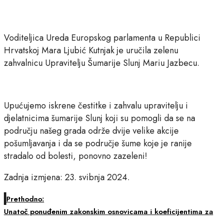
Voditeljica Ureda Europskog parlamenta u Republici
Hrvatskoj Mara Ljubić Kutnjak je uručila zelenu
zahvalnicu Upravitelju Šumarije Slunj Mariu Jazbecu.
Upućujemo iskrene čestitke i zahvalu upravitelju i
djelatnicima šumarije Slunj koji su pomogli da se na
području našeg grada održe dvije velike akcije
pošumljavanja i da se područje šume koje je ranije
stradalo od bolesti, ponovno zazeleni!
Zadnja izmjena: 23. svibnja 2024.
Prethodno:
Unatoč ponuđenim zakonskim osnovicama i koeficijentima za