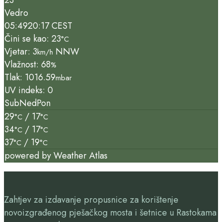
Vedro
05:49
20:17 CEST
Čini se kao: 23
°C
Vjetar: 3
NNW
km/h
Vlažnost: 68
%
Tlak: 1016.59
mbar
UV indeks: 0
Sub
Ned
Pon
29
/ 17
°C
°C
34
/ 17
°C
°C
37
/ 19
°C
°C
powered by
Weather Atlas
Zahtjev za izdavanje propusnice za korištenje
novoizgrađenog pješačkog mosta i šetnice u Rastokama