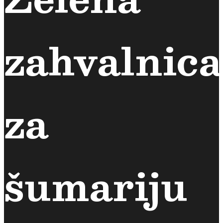
zahvalnica
za
šumariju