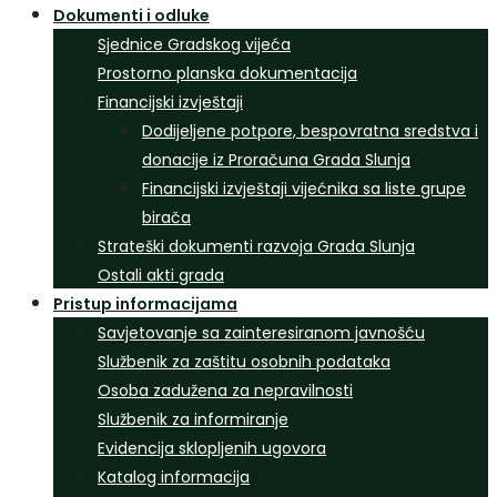
Dokumenti i odluke
Sjednice Gradskog vijeća
Prostorno planska dokumentacija
Financijski izvještaji
Dodijeljene potpore, bespovratna sredstva i
donacije iz Proračuna Grada Slunja
Financijski izvještaji vijećnika sa liste grupe
birača
Strateški dokumenti razvoja Grada Slunja
Ostali akti grada
Pristup informacijama
Savjetovanje sa zainteresiranom javnošću
Službenik za zaštitu osobnih podataka
Osoba zadužena za nepravilnosti
Službenik za informiranje
Evidencija sklopljenih ugovora
Katalog informacija