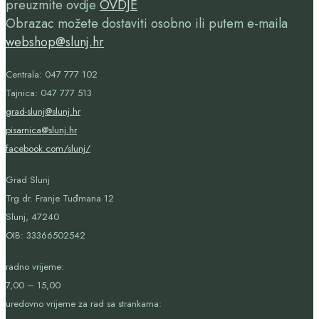
preuzmite ovdje
OVDJE
Obrazac možete dostaviti osobno ili putem e-maila
webshop@slunj.hr
Centrala: 047 777 102
Tajnica: 047 777 513
grad-slunj@slunj.hr
pisarnica@slunj.hr
facebook.com/slunj/
Grad Slunj
Trg dr. Franje Tuđmana 12
Slunj, 47240
OIB:
33366502542
radno vrijeme:
7,00 – 15,00
uredovno vrijeme za rad sa strankama: