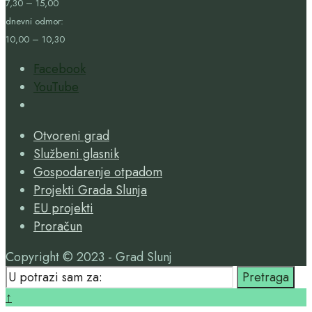
7,30 – 15,00
dnevni odmor:
10,00 – 10,30
Facebook
YouTube
Open
Search
Otvoreni grad
Window
Službeni glasnik
Gospodarenje otpadom
Projekti Grada Slunja
EU projekti
Proračun
Copyright © 2023 - Grad Slunj
Search
Pretraga
for:
Close
↑