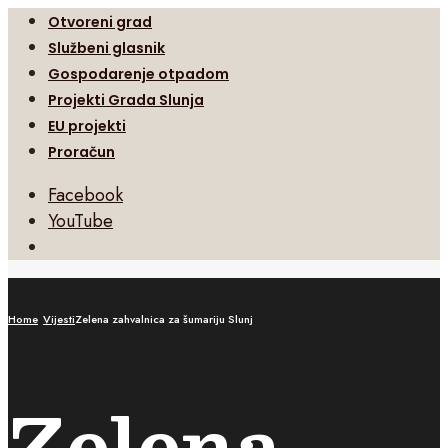
Otvoreni grad
Službeni glasnik
Gospodarenje otpadom
Projekti Grada Slunja
EU projekti
Proračun
Facebook
YouTube
Open
Search
Window
Home
Vijesti
Zelena zahvalnica za šumariju Slunj
Zelena