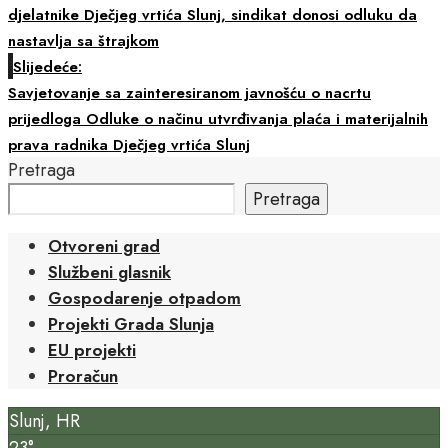
djelatnike Dječjeg vrtića Slunj, sindikat donosi odluku da
nastavlja sa štrajkom
Slijedeće:
Savjetovanje sa zainteresiranom javnošću o nacrtu
prijedloga Odluke o načinu utvrđivanja plaća i materijalnih
prava radnika Dječjeg vrtića Slunj
Pretraga
Pretraga
Otvoreni grad
Službeni glasnik
Gospodarenje otpadom
Projekti Grada Slunja
EU projekti
Proračun
Slunj, HR
23°