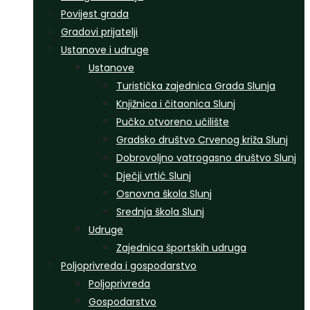
Povijest grada
Gradovi prijatelji
Ustanove i udruge
Ustanove
Turistička zajednica Grada Slunja
Knjižnica i čitaonica Slunj
Pučko otvoreno učilište
Gradsko društvo Crvenog križa Slunj
Dobrovoljno vatrogasno društvo Slunj
Dječji vrtić Slunj
Osnovna škola Slunj
Srednja škola Slunj
Udruge
Zajednica športskih udruga
Poljoprivreda i gospodarstvo
Poljoprivreda
Gospodarstvo