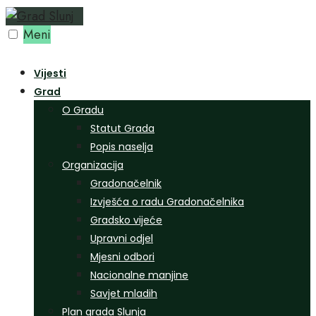
Preskoči
na
Meni
sadržaj
Vijesti
Grad
O Gradu
Statut Grada
Popis naselja
Organizacija
Gradonačelnik
Izvješća o radu Gradonačelnika
Gradsko vijeće
Upravni odjel
Mjesni odbori
Nacionalne manjine
Savjet mladih
Plan grada Slunja