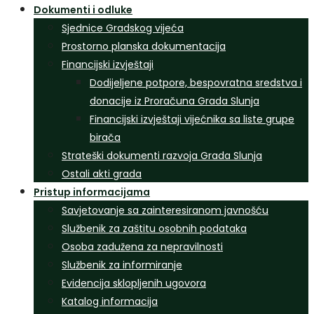
Dokumenti i odluke
Sjednice Gradskog vijeća
Prostorno planska dokumentacija
Financijski izvještaji
Dodijeljene potpore, bespovratna sredstva i
donacije iz Proračuna Grada Slunja
Financijski izvještaji vijećnika sa liste grupe
birača
Strateški dokumenti razvoja Grada Slunja
Ostali akti grada
Pristup informacijama
Savjetovanje sa zainteresiranom javnošću
Službenik za zaštitu osobnih podataka
Osoba zadužena za nepravilnosti
Službenik za informiranje
Evidencija sklopljenih ugovora
Katalog informacija