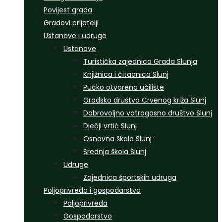
Povijest grada
Gradovi prijatelji
Ustanove i udruge
Ustanove
Turistička zajednica Grada Slunja
Knjižnica i čitaonica Slunj
Pučko otvoreno učilište
Gradsko društvo Crvenog križa Slunj
Dobrovoljno vatrogasno društvo Slunj
Dječji vrtić Slunj
Osnovna škola Slunj
Srednja škola Slunj
Udruge
Zajednica športskih udruga
Poljoprivreda i gospodarstvo
Poljoprivreda
Gospodarstvo