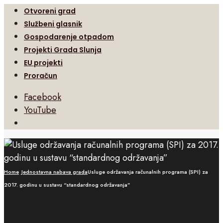
Otvoreni grad
Službeni glasnik
Gospodarenje otpadom
Projekti Grada Slunja
EU projekti
Proračun
Facebook
YouTube
Open
Search
Window
Home
Jednostavna nabava grada
Usluge održavanja računalnih programa (SPI) za
2017. godinu u sustavu “standardnog održavanja”