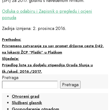
(SPI) za 2017. godinu s navedenom tvrtkom.
Odluka o odabiru i Zapisnik o pregledu i ocjeni
ponuda
Zadnja izmjena: 2. prosinca 2016.
Prethodno:
Privremeno zatvaranje za sav promet državne ceste D42,
na lokaciji ŽCP “Plaški” u Plaškom
Slijedeće:
Prijedlog liste za dodjelu stipendija Grada Slunja u
šk./akad. 2016./2017.
Pretraga
Pretraga
Otvoreni grad
Službeni glasnik
Gospodarenje otpadom