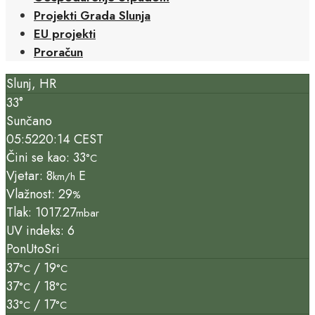
Projekti Grada Slunja
EU projekti
Proračun
Slunj, HR
33°
Sunčano
05:52
20:14 CEST
Čini se kao: 33
°C
Vjetar: 8
E
km/h
Vlažnost: 29
%
Tlak: 1017.27
mbar
UV indeks: 6
Pon
Uto
Sri
37
/ 19
°C
°C
37
/ 18
°C
°C
33
/ 17
°C
°C