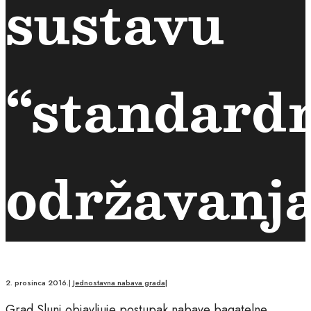
sustavu
“standard
održavanj
2. prosinca 2016.
|
Jednostavna nabava grada
|
Grad Slunj objavljuje postupak nabave bagatelne