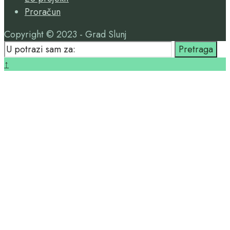
Proračun
Copyright © 2023 - Grad Slunj
Search
Pretraga
for:
Close
↑
Search
Window