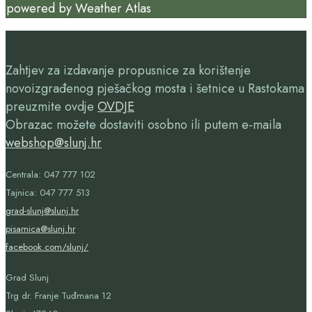
powered by
Weather Atlas
Zahtjev za izdavanje propusnice za korištenje
novoizgrađenog pješačkog mosta i šetnice u Rastokama
preuzmite ovdje
OVDJE
Obrazac možete dostaviti osobno ili putem e-maila
webshop@slunj.hr
Centrala: 047 777 102
Tajnica: 047 777 513
grad-slunj@slunj.hr
pisarnica@slunj.hr
facebook.com/slunj/
Grad Slunj
Trg dr. Franje Tuđmana 12