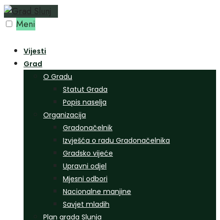
Preskoči
na
Meni
sadržaj
Vijesti
Grad
O Gradu
Statut Grada
Popis naselja
Organizacija
Gradonačelnik
Izvješća o radu Gradonačelnika
Gradsko vijeće
Upravni odjel
Mjesni odbori
Nacionalne manjine
Savjet mladih
Plan grada Slunja