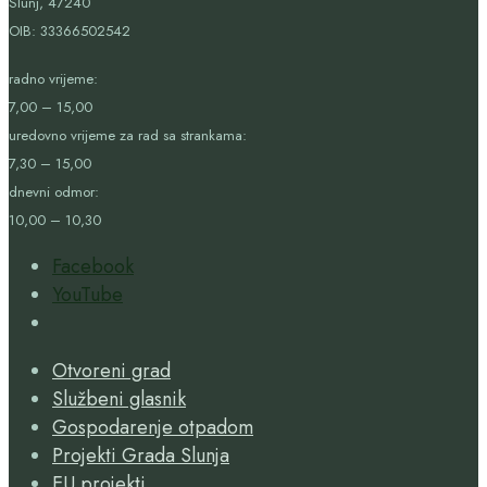
Slunj, 47240
OIB:
33366502542
radno vrijeme:
7,00 – 15,00
uredovno vrijeme za rad sa strankama:
7,30 – 15,00
dnevni odmor:
10,00 – 10,30
Facebook
YouTube
Open
Search
Otvoreni grad
Window
Službeni glasnik
Gospodarenje otpadom
Projekti Grada Slunja
EU projekti