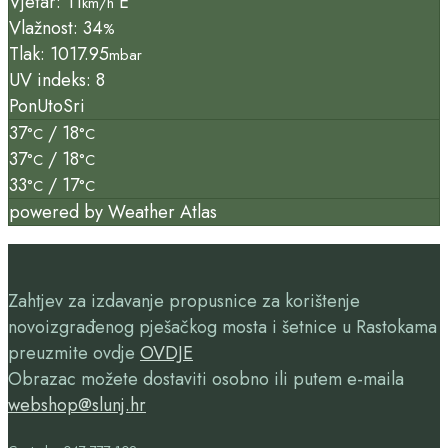
Vjetar: 11
E
km/h
Vlažnost: 34
%
Tlak: 1017.95
mbar
UV indeks: 8
Pon
Uto
Sri
37
/ 18
°C
°C
37
/ 18
°C
°C
33
/ 17
°C
°C
powered by
Weather Atlas
Zahtjev za izdavanje propusnice za korištenje
novoizgrađenog pješačkog mosta i šetnice u Rastokama
preuzmite ovdje
OVDJE
Obrazac možete dostaviti osobno ili putem e-maila
webshop@slunj.hr