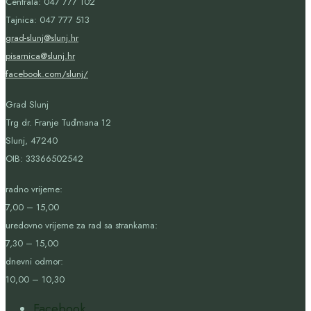
Centrala: 047 777 102
Tajnica: 047 777 513
grad-slunj@slunj.hr
pisarnica@slunj.hr
facebook.com/slunj/
Grad Slunj
Trg dr. Franje Tuđmana 12
Slunj, 47240
OIB:
33366502542
radno vrijeme:
7,00 – 15,00
uredovno vrijeme za rad sa strankama:
7,30 – 15,00
dnevni odmor:
10,00 – 10,30
Facebook