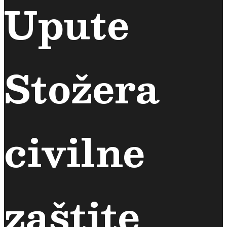
Upute
Stožera
civilne
zaštite