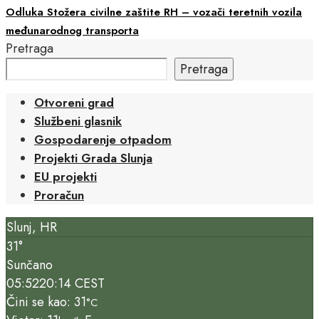
Odluka Stožera civilne zaštite RH – vozači teretnih vozila
međunarodnog transporta
Pretraga
Pretraga
Otvoreni grad
Službeni glasnik
Gospodarenje otpadom
Projekti Grada Slunja
EU projekti
Proračun
Slunj, HR
31°
Sunčano
05:52
20:14 CEST
Čini se kao: 31
°C