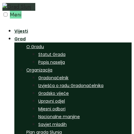
Preskoči
na
Meni
sadržaj
Vijesti
Grad
O Gradu
Statut Grada
Popis naselja
Organizacija
Gradonačelnik
Izvješća o radu Gradonačelnika
Gradsko vijeće
Upravni odjel
Mjesni odbori
Nacionalne manjine
Savjet mladih
Plan grada Slunja