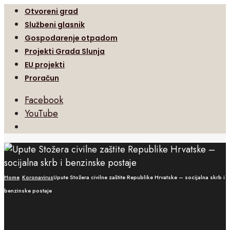
Otvoreni grad
Službeni glasnik
Gospodarenje otpadom
Projekti Grada Slunja
EU projekti
Proračun
Facebook
YouTube
Open
Search
Window
Home
Koronavirus
Upute Stožera civilne zaštite Republike Hrvatske – socijalna skrb i
benzinske postaje