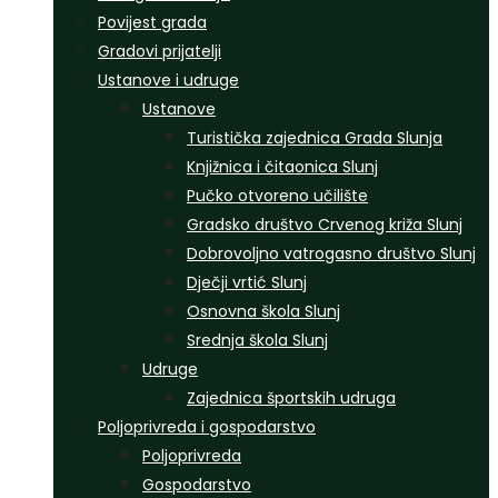
Povijest grada
Gradovi prijatelji
Ustanove i udruge
Ustanove
Turistička zajednica Grada Slunja
Knjižnica i čitaonica Slunj
Pučko otvoreno učilište
Gradsko društvo Crvenog križa Slunj
Dobrovoljno vatrogasno društvo Slunj
Dječji vrtić Slunj
Osnovna škola Slunj
Srednja škola Slunj
Udruge
Zajednica športskih udruga
Poljoprivreda i gospodarstvo
Poljoprivreda
Gospodarstvo