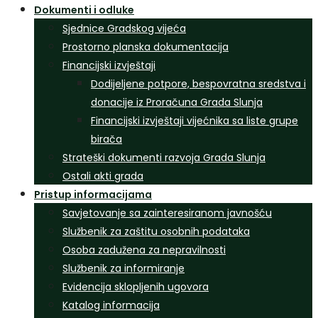
Dokumenti i odluke
Sjednice Gradskog vijeća
Prostorno planska dokumentacija
Financijski izvještaji
Dodijeljene potpore, bespovratna sredstva i
donacije iz Proračuna Grada Slunja
Financijski izvještaji vijećnika sa liste grupe
birača
Strateški dokumenti razvoja Grada Slunja
Ostali akti grada
Pristup informacijama
Savjetovanje sa zainteresiranom javnošću
Službenik za zaštitu osobnih podataka
Osoba zadužena za nepravilnosti
Službenik za informiranje
Evidencija sklopljenih ugovora
Katalog informacija