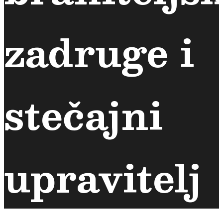
zadruge i
stečajni
upravitelj