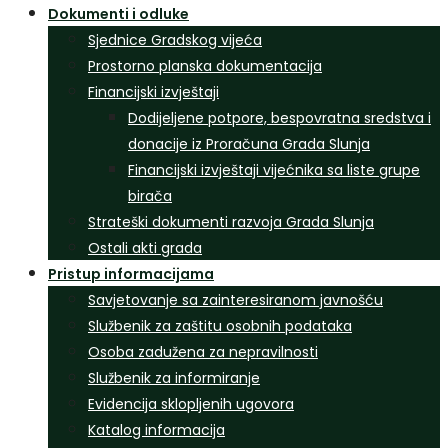
Dokumenti i odluke
Sjednice Gradskog vijeća
Prostorno planska dokumentacija
Financijski izvještaji
Dodijeljene potpore, bespovratna sredstva i
donacije iz Proračuna Grada Slunja
Financijski izvještaji vijećnika sa liste grupe
birača
Strateški dokumenti razvoja Grada Slunja
Ostali akti grada
Pristup informacijama
Savjetovanje sa zainteresiranom javnošću
Službenik za zaštitu osobnih podataka
Osoba zadužena za nepravilnosti
Službenik za informiranje
Evidencija sklopljenih ugovora
Katalog informacija