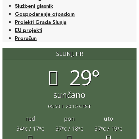
Službeni glasnik
Gospodarenje otpadom
Projekti Grada Slunja
EU projekti
Proračun
SLUNJ, HR
29°
sunčano
05:50
20:15 CEST
ned
pon
uto
34
/ 17
37
/ 18
37
/ 19
°C
°C
°C
°C
°C
°C