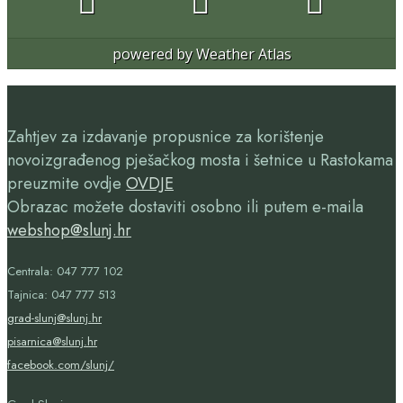
powered by
Weather Atlas
Zahtjev za izdavanje propusnice za korištenje
novoizgrađenog pješačkog mosta i šetnice u Rastokama
preuzmite ovdje
OVDJE
Obrazac možete dostaviti osobno ili putem e-maila
webshop@slunj.hr
Centrala: 047 777 102
Tajnica: 047 777 513
grad-slunj@slunj.hr
pisarnica@slunj.hr
facebook.com/slunj/