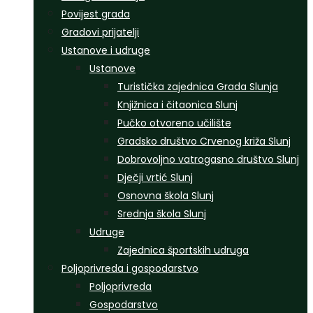
Povijest grada
Gradovi prijatelji
Ustanove i udruge
Ustanove
Turistička zajednica Grada Slunja
Knjižnica i čitaonica Slunj
Pučko otvoreno učilište
Gradsko društvo Crvenog križa Slunj
Dobrovoljno vatrogasno društvo Slunj
Dječji vrtić Slunj
Osnovna škola Slunj
Srednja škola Slunj
Udruge
Zajednica športskih udruga
Poljoprivreda i gospodarstvo
Poljoprivreda
Gospodarstvo