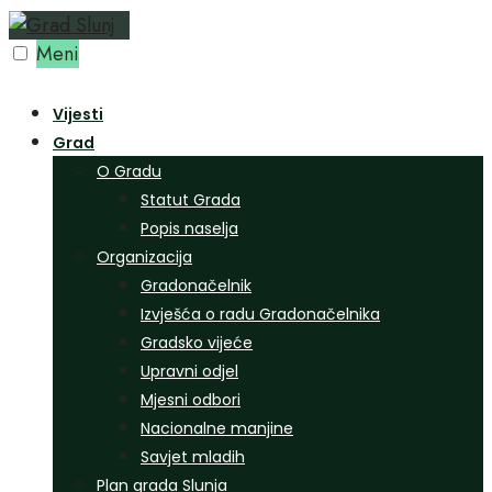
Preskoči
na
Meni
sadržaj
Vijesti
Grad
O Gradu
Statut Grada
Popis naselja
Organizacija
Gradonačelnik
Izvješća o radu Gradonačelnika
Gradsko vijeće
Upravni odjel
Mjesni odbori
Nacionalne manjine
Savjet mladih
Plan grada Slunja