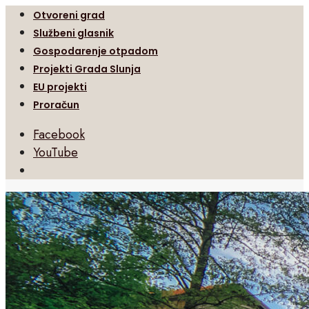
Otvoreni grad
Službeni glasnik
Gospodarenje otpadom
Projekti Grada Slunja
EU projekti
Proračun
Facebook
YouTube
Open
Search
Window