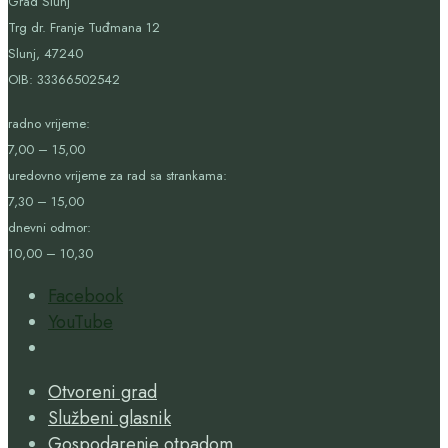
Grad Slunj
Trg dr. Franje Tuđmana 12
Slunj, 47240
OIB:
33366502542
radno vrijeme:
7,00 – 15,00
uredovno vrijeme za rad sa strankama:
7,30 – 15,00
dnevni odmor:
10,00 – 10,30
Facebook
YouTube
Open
Search
Otvoreni grad
Window
Službeni glasnik
Gospodarenje otpadom