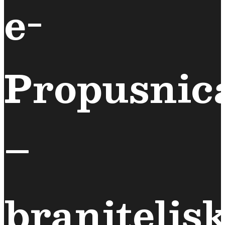
e-
Propusnic
–
braniteljs