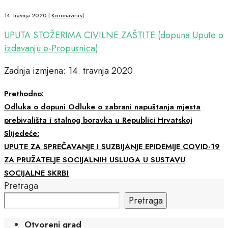
14. travnja 2020.
|
Koronavirus
|
UPUTA STOŽERIMA CIVILNE ZAŠTITE (dopuna Upute o
izdavanju e-Propusnica)
Zadnja izmjena: 14. travnja 2020.
Prethodno:
Odluka o dopuni Odluke o zabrani napuštanja mjesta
prebivališta i stalnog boravka u Republici Hrvatskoj
Slijedeće:
UPUTE ZA SPREČAVANJE I SUZBIJANJE EPIDEMIJE COVID-19
ZA PRUŽATELJE SOCIJALNIH USLUGA U SUSTAVU
SOCIJALNE SKRBI
Pretraga
Pretraga
Otvoreni grad