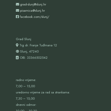
grad-slunj@slunj.hr
pisarnica@slunj.hr
facebook.com/slunj/
Grad Slunj
Trg dr. Franje Tuđmana 12
Slunj, 47240
OIB:
33366502542
radno vrijeme:
7,00 – 15,00
uredovno vrijeme za rad sa strankama:
7,30 – 15,00
dnevni odmor:
10,00 – 10,30