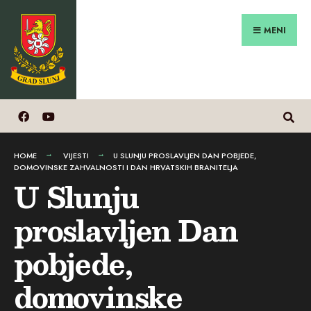
Search
Preskoči
for:
na
MENI
sadržaj
HOME
VIJESTI
U SLUNJU PROSLAVLJEN DAN POBJEDE,
DOMOVINSKE ZAHVALNOSTI I DAN HRVATSKIH BRANITELJA
U Slunju
proslavljen Dan
pobjede,
domovinske