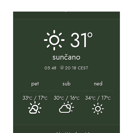
Slunj, HR
31°
sunčano
05:48
20:18 CEST
pet
sub
ned
33
/ 17
30
/ 16
34
/ 17
°C
°C
°C
°C
°C
°C