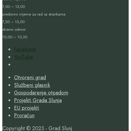
7,00 – 15,00
uredovno vrijeme za rad sa strankama:
7,30 – 15,00
dnevni odmor:
10,00 – 10,30
Facebook
YouTube
Open
Search
Otvoreni grad
Window
Službeni glasnik
Gospodarenje otpadom
Projekti Grada Slunja
EU projekti
Proračun
Copyright © 2023 - Grad Slunj