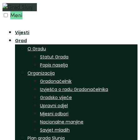
Preskoči
na
Meni
sadržaj
Vijesti
Grad
O Gradu
Statut Grada
Popis naselja
Organizacija
Gradonačelnik
Izvješća o radu Gradonačelnika
Gradsko vijeće
Upravni odjel
Mjesni odbori
Nacionalne manjine
Savjet mladih
Plan grada Slunja