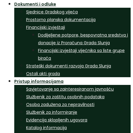
Dokumenti i odluke
Sjednice Gradskog vijeća
Prostorno planska dokumentacija
Financijski izvještaji
Dodijeljene potpore, bespovratna sredstva i
donacije iz Proračuna Grada Slunja
Financijski izvještaji vijećnika sa liste grupe
birača
Strateški dokumenti razvoja Grada Slunja
Ostali akti grada
Pristup informacijama
Savjetovanje sa zainteresiranom javnošću
Službenik za zaštitu osobnih podataka
Osoba zadužena za nepravilnosti
Službenik za informiranje
Evidencija sklopljenih ugovora
Katalog informacija