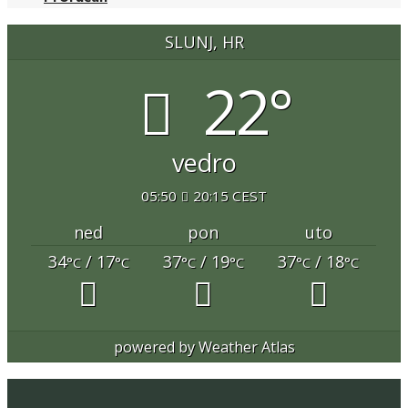
SLUNJ, HR
22°
vedro
05:50
20:15 CEST
ned
pon
uto
34
/ 17
37
/ 19
37
/ 18
°C
°C
°C
°C
°C
°C
powered by
Weather Atlas