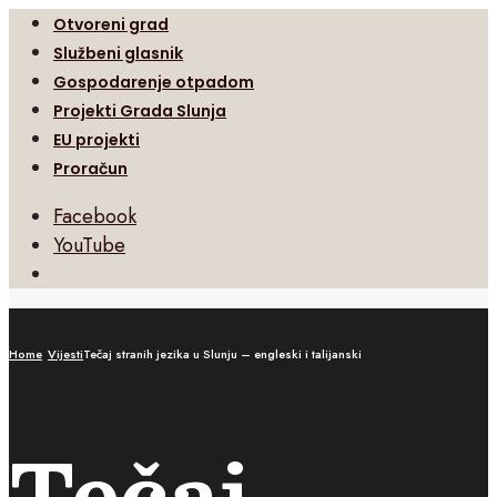
Otvoreni grad
Službeni glasnik
Gospodarenje otpadom
Projekti Grada Slunja
EU projekti
Proračun
Facebook
YouTube
Open
Search
Window
Home
Vijesti
Tečaj stranih jezika u Slunju – engleski i talijanski
Tečaj