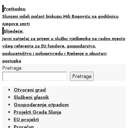
Prethodno:
Slunjani odali počast biskupu Mili Bogoviću na godišnjicu
njegove smrti
Slijedeće:
Javni natječaj za prijem u službu vježbenika na radno mjesto
višeg referenta za EU fondove, gospodarstvo,
poduzetništvo i poljoprivredu i Rješenje o obustavi
postupka
Pretraga
Pretraga
Otvoreni grad
Službeni glasnik
Gospodarenje otpadom
Projekti Grada Slunja
EU projekti
Proračun