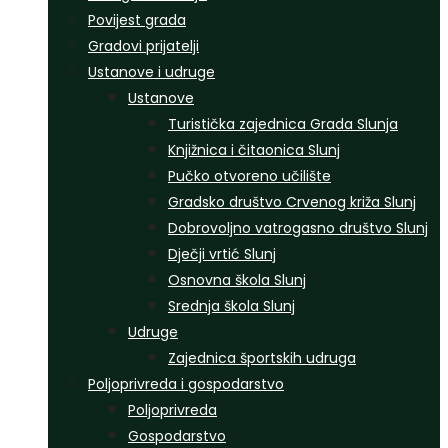
Povijest grada
Gradovi prijatelji
Ustanove i udruge
Ustanove
Turistička zajednica Grada Slunja
Knjižnica i čitaonica Slunj
Pučko otvoreno učilište
Gradsko društvo Crvenog križa Slunj
Dobrovoljno vatrogasno društvo Slunj
Dječji vrtić Slunj
Osnovna škola Slunj
Srednja škola Slunj
Udruge
Zajednica športskih udruga
Poljoprivreda i gospodarstvo
Poljoprivreda
Gospodarstvo