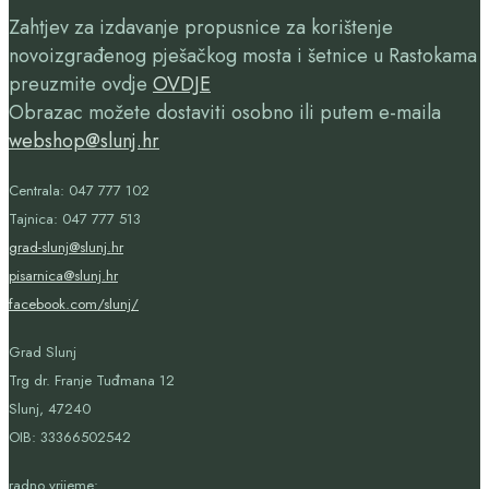
Zahtjev za izdavanje propusnice za korištenje
novoizgrađenog pješačkog mosta i šetnice u Rastokama
preuzmite ovdje
OVDJE
Obrazac možete dostaviti osobno ili putem e-maila
webshop@slunj.hr
Centrala: 047 777 102
Tajnica: 047 777 513
grad-slunj@slunj.hr
pisarnica@slunj.hr
facebook.com/slunj/
Grad Slunj
Trg dr. Franje Tuđmana 12
Slunj, 47240
OIB:
33366502542
radno vrijeme: