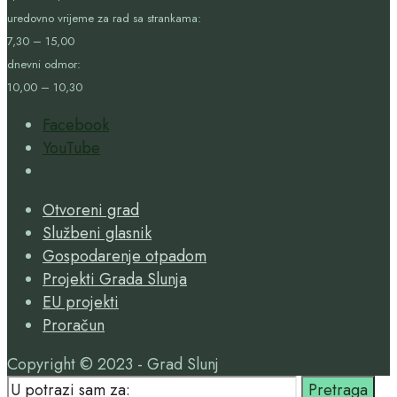
uredovno vrijeme za rad sa strankama:
7,30 – 15,00
dnevni odmor:
10,00 – 10,30
Facebook
YouTube
Open
Search
Otvoreni grad
Window
Službeni glasnik
Gospodarenje otpadom
Projekti Grada Slunja
EU projekti
Proračun
Copyright © 2023 - Grad Slunj
Search
Pretraga