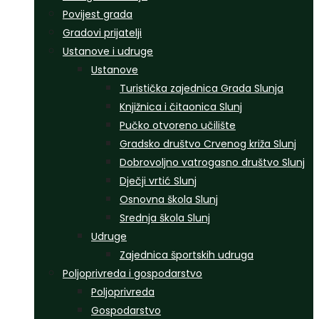
Povijest grada
Gradovi prijatelji
Ustanove i udruge
Ustanove
Turistička zajednica Grada Slunja
Knjižnica i čitaonica Slunj
Pučko otvoreno učilište
Gradsko društvo Crvenog križa Slunj
Dobrovoljno vatrogasno društvo Slunj
Dječji vrtić Slunj
Osnovna škola Slunj
Srednja škola Slunj
Udruge
Zajednica športskih udruga
Poljoprivreda i gospodarstvo
Poljoprivreda
Gospodarstvo