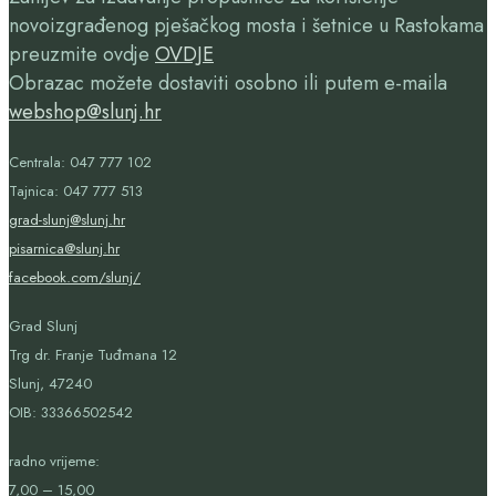
novoizgrađenog pješačkog mosta i šetnice u Rastokama
preuzmite ovdje
OVDJE
Obrazac možete dostaviti osobno ili putem e-maila
webshop@slunj.hr
Centrala: 047 777 102
Tajnica: 047 777 513
grad-slunj@slunj.hr
pisarnica@slunj.hr
facebook.com/slunj/
Grad Slunj
Trg dr. Franje Tuđmana 12
Slunj, 47240
OIB:
33366502542
radno vrijeme:
7,00 – 15,00