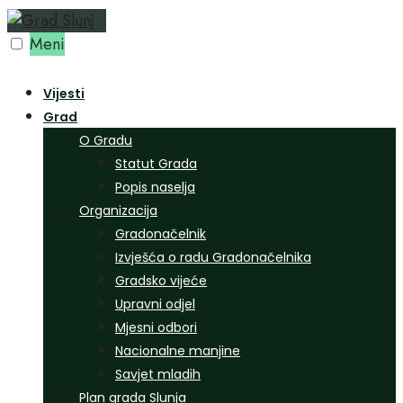
Preskoči
na
Meni
sadržaj
Vijesti
Grad
O Gradu
Statut Grada
Popis naselja
Organizacija
Gradonačelnik
Izvješća o radu Gradonačelnika
Gradsko vijeće
Upravni odjel
Mjesni odbori
Nacionalne manjine
Savjet mladih
Plan grada Slunja