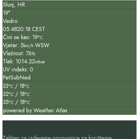
Slunj, HR
19°
Vedro
05:48
20:18 CEST
Čini se kao: 19
°C
Vjetar: 5
WSW
km/h
Vlažnost: 76
%
Tlak: 1014.22
mbar
UV indeks: 0
Pet
Sub
Ned
33
/ 18
°C
°C
32
/ 18
°C
°C
35
/ 18
°C
°C
powered by
Weather Atlas
Zahtjev za izdavanje propusnice za korištenje