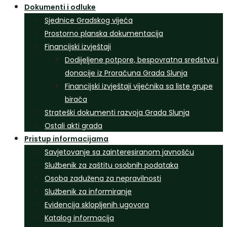
Dokumenti i odluke
Sjednice Gradskog vijeća
Prostorno planska dokumentacija
Financijski izvještaji
Dodijeljene potpore, bespovratna sredstva i
donacije iz Proračuna Grada Slunja
Financijski izvještaji vijećnika sa liste grupe
birača
Strateški dokumenti razvoja Grada Slunja
Ostali akti grada
Pristup informacijama
Savjetovanje sa zainteresiranom javnošću
Službenik za zaštitu osobnih podataka
Osoba zadužena za nepravilnosti
Službenik za informiranje
Evidencija sklopljenih ugovora
Katalog informacija