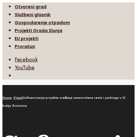
Otvoreni grad
Službeni glasnik
Gospodarenje otpadom
Projekti Grada Slunja
EU projekti
Proračun
Facebook
YouTube
Open
Search
Window
Home
Vijesti
Sufinanciranje projekta uređenja nerazvrstane ceste i parkinga u Ul.
kralja Zvonimira