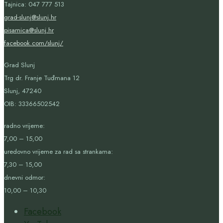
Tajnica: 047 777 513
grad-slunj@slunj.hr
pisarnica@slunj.hr
facebook.com/slunj/
Grad Slunj
Trg dr. Franje Tuđmana 12
Slunj, 47240
OIB:
33366502542
radno vrijeme:
7,00 – 15,00
uredovno vrijeme za rad sa strankama:
7,30 – 15,00
dnevni odmor:
10,00 – 10,30
Facebook