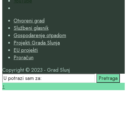
YouTube
Open
Search
Otvoreni grad
Window
Službeni glasnik
Gospodarenje otpadom
Projekti Grada Slunja
EU projekti
Proračun
Copyright © 2023 - Grad Slunj
Search
Pretraga
for:
Close
↑
Search
Window