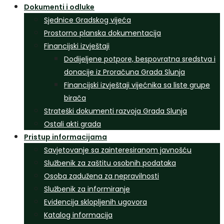
Dokumenti i odluke
Sjednice Gradskog vijeća
Prostorno planska dokumentacija
Financijski izvještaji
Dodijeljene potpore, bespovratna sredstva i
donacije iz Proračuna Grada Slunja
Financijski izvještaji vijećnika sa liste grupe
birača
Strateški dokumenti razvoja Grada Slunja
Ostali akti grada
Pristup informacijama
Savjetovanje sa zainteresiranom javnošću
Službenik za zaštitu osobnih podataka
Osoba zadužena za nepravilnosti
Službenik za informiranje
Evidencija sklopljenih ugovora
Katalog informacija