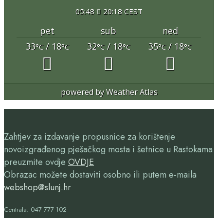
05:48
20:18 CEST
pet
sub
ned
33
/ 18
32
/ 18
35
/ 18
°C
°C
°C
°C
°C
°C
powered by
Weather Atlas
Zahtjev za izdavanje propusnice za korištenje
novoizgrađenog pješačkog mosta i šetnice u Rastokama
preuzmite ovdje
OVDJE
Obrazac možete dostaviti osobno ili putem e-maila
webshop@slunj.hr
Centrala: 047 777 102