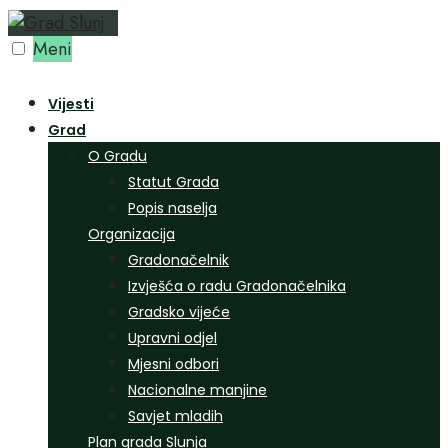
Preskoči
na
Meni
sadržaj
Vijesti
Grad
O Gradu
Statut Grada
Popis naselja
Organizacija
Gradonačelnik
Izvješća o radu Gradonačelnika
Gradsko vijeće
Upravni odjel
Mjesni odbori
Nacionalne manjine
Savjet mladih
Plan grada Slunja