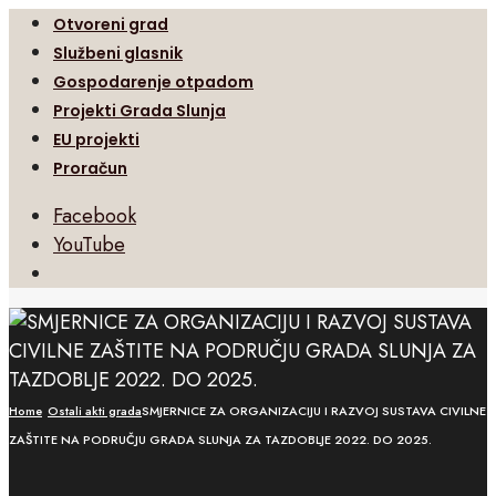
Otvoreni grad
Službeni glasnik
Gospodarenje otpadom
Projekti Grada Slunja
EU projekti
Proračun
Facebook
YouTube
Open
Search
Window
Home
Ostali akti grada
SMJERNICE ZA ORGANIZACIJU I RAZVOJ SUSTAVA CIVILNE
ZAŠTITE NA PODRUČJU GRADA SLUNJA ZA TAZDOBLJE 2022. DO 2025.