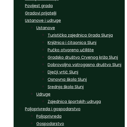
Povijest grada
Gradovi prijatelji
Ustanove i udruge
Ustanove
Turistička zajednica Grada Slunja
Knjižnica i čitaonica Slunj
Pučko otvoreno učilište
Gradsko društvo Crvenog križa Slunj
Dobrovoljno vatrogasno društvo Slunj
Dječji vrtić Slunj
Osnovna škola Slunj
Srednja škola Slunj
Udruge
Zajednica športskih udruga
Poljoprivreda i gospodarstvo
Poljoprivreda
Gospodarstvo