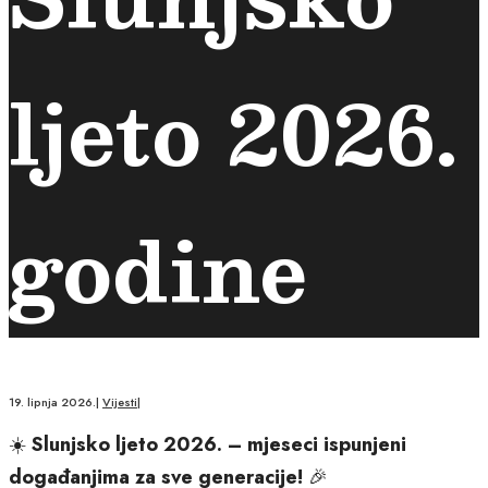
ljeto 2026.
godine
19. lipnja 2026.
|
Vijesti
|
☀️
Slunjsko ljeto 2026. – mjeseci ispunjeni
događanjima za sve generacije!
🎉