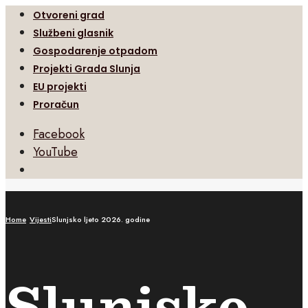
Otvoreni grad
Službeni glasnik
Gospodarenje otpadom
Projekti Grada Slunja
EU projekti
Proračun
Facebook
YouTube
Open
Search
Window
Home
Vijesti
Slunjsko ljeto 2026. godine
Slunjsko