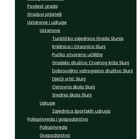
Povijest grada
Gradovi prijatelji
Ustanove i udruge
Ustanove
Turistička zajednica Grada Slunja
Knjižnica i čitaonica Slunj
Pučko otvoreno učilište
Gradsko društvo Crvenog križa Slunj
Dobrovoljno vatrogasno društvo Slunj
Dječji vrtić Slunj
Osnovna škola Slunj
Srednja škola Slunj
Udruge
Zajednica športskih udruga
Poljoprivreda i gospodarstvo
Poljoprivreda
Gospodarstvo