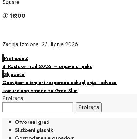
Square
🕕
18:00
Zadnja izmjena: 23. lipnja 2026.
Prethodno:
8. Rastoke Trail 2026. – prijave u tijeku
Slijedeće:
Obavijest o izmjeni rasporeda sakupljanja i odvoza
komunalnog otpada za Grad Slunj
Pretraga
Pretraga
Otvoreni grad
Službeni glasnik
Gospodarenje otpadom