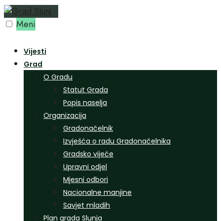
Preskoči
na
Meni
sadržaj
Vijesti
Grad
O Gradu
Statut Grada
Popis naselja
Organizacija
Gradonačelnik
Izvješća o radu Gradonačelnika
Gradsko vijeće
Upravni odjel
Mjesni odbori
Nacionalne manjine
Savjet mladih
Plan grada Slunja