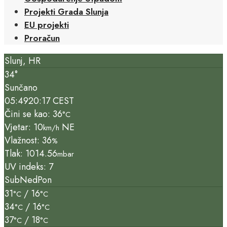
Projekti Grada Slunja
EU projekti
Proračun
Slunj, HR
34°
Sunčano
05:49
20:17 CEST
Čini se kao: 36
°C
Vjetar: 10
NE
km/h
Vlažnost: 36
%
Tlak: 1014.56
mbar
UV indeks: 7
Sub
Ned
Pon
31
/ 16
°C
°C
34
/ 16
°C
°C
37
/ 18
°C
°C