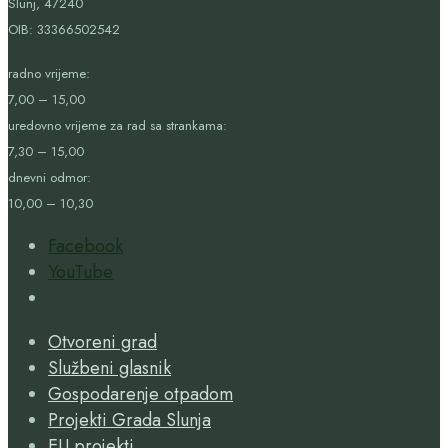
Slunj, 47240
OIB:
33366502542
radno vrijeme:
7,00 – 15,00
uredovno vrijeme za rad sa strankama:
7,30 – 15,00
dnevni odmor:
10,00 – 10,30
Facebook
YouTube
Open
Search
Otvoreni grad
Window
Službeni glasnik
Gospodarenje otpadom
Projekti Grada Slunja
EU projekti