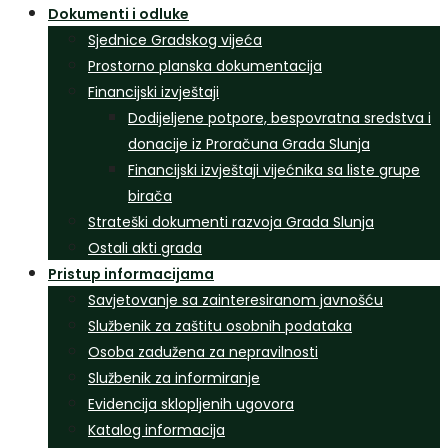
Dokumenti i odluke
Sjednice Gradskog vijeća
Prostorno planska dokumentacija
Financijski izvještaji
Dodijeljene potpore, bespovratna sredstva i
donacije iz Proračuna Grada Slunja
Financijski izvještaji vijećnika sa liste grupe
birača
Strateški dokumenti razvoja Grada Slunja
Ostali akti grada
Pristup informacijama
Savjetovanje sa zainteresiranom javnošću
Službenik za zaštitu osobnih podataka
Osoba zadužena za nepravilnosti
Službenik za informiranje
Evidencija sklopljenih ugovora
Katalog informacija