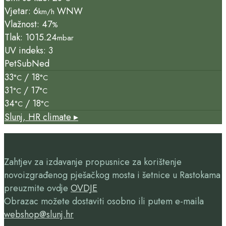
Vjetar: 6
WNW
km/h
Vlažnost: 47
%
Tlak: 1015.24
mbar
UV indeks: 3
Pet
Sub
Ned
33
/ 18
°C
°C
31
/ 17
°C
°C
34
/ 18
°C
°C
Slunj, HR
climate ▸
Zahtjev za izdavanje propusnice za korištenje
novoizgrađenog pješačkog mosta i šetnice u Rastokama
preuzmite ovdje
OVDJE
Obrazac možete dostaviti osobno ili putem e-maila
webshop@slunj.hr