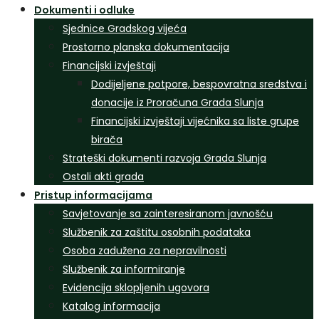
Dokumenti i odluke
Sjednice Gradskog vijeća
Prostorno planska dokumentacija
Financijski izvještaji
Dodijeljene potpore, bespovratna sredstva i
donacije iz Proračuna Grada Slunja
Financijski izvještaji vijećnika sa liste grupe
birača
Strateški dokumenti razvoja Grada Slunja
Ostali akti grada
Pristup informacijama
Savjetovanje sa zainteresiranom javnošću
Službenik za zaštitu osobnih podataka
Osoba zadužena za nepravilnosti
Službenik za informiranje
Evidencija sklopljenih ugovora
Katalog informacija