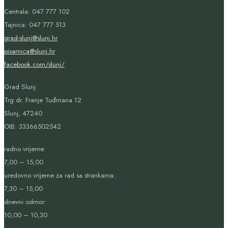
Centrala: 047 777 102
Tajnica: 047 777 513
grad-slunj@slunj.hr
pisarnica@slunj.hr
facebook.com/slunj/
Grad Slunj
Trg dr. Franje Tuđmana 12
Slunj, 47240
OIB:
33366502542
radno vrijeme:
7,00 – 15,00
uredovno vrijeme za rad sa strankama:
7,30 – 15,00
dnevni odmor:
10,00 – 10,30