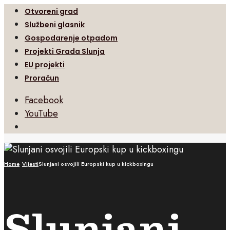
Otvoreni grad
Službeni glasnik
Gospodarenje otpadom
Projekti Grada Slunja
EU projekti
Proračun
Facebook
YouTube
Open
Search
Window
Home
Vijesti
Slunjani osvojili Europski kup u kickboxingu
Slunjani