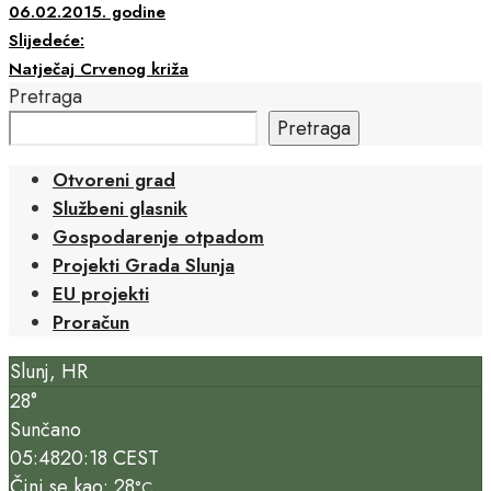
06.02.2015. godine
Slijedeće:
Natječaj Crvenog križa
Pretraga
Pretraga
Otvoreni grad
Službeni glasnik
Gospodarenje otpadom
Projekti Grada Slunja
EU projekti
Proračun
Slunj, HR
28°
Sunčano
05:48
20:18 CEST
Čini se kao: 28
°C