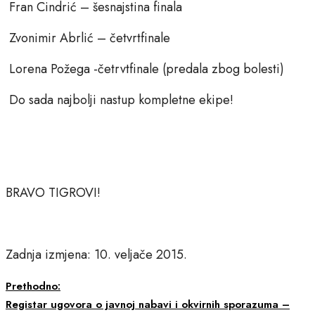
Fran Cindrić – šesnajstina finala
Zvonimir Abrlić – četvrtfinale
Lorena Požega -četrvtfinale (predala zbog bolesti)
Do sada najbolji nastup kompletne ekipe!
BRAVO TIGROVI!
Zadnja izmjena: 10. veljače 2015.
Prethodno:
Registar ugovora o javnoj nabavi i okvirnih sporazuma –