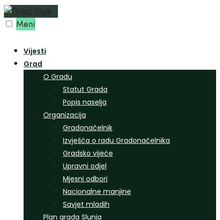
Preskoči
na
Meni
sadržaj
Vijesti
Grad
O Gradu
Statut Grada
Popis naselja
Organizacija
Gradonačelnik
Izvješća o radu Gradonačelnika
Gradsko vijeće
Upravni odjel
Mjesni odbori
Nacionalne manjine
Savjet mladih
Plan grada Slunja