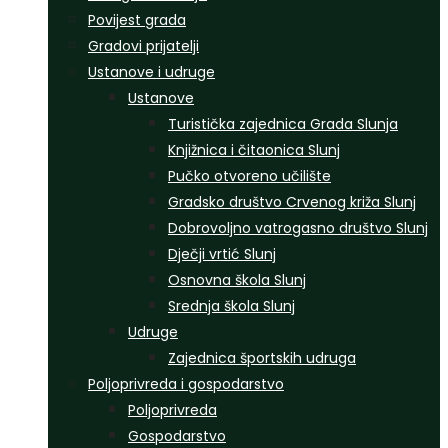
Povijest grada
Gradovi prijatelji
Ustanove i udruge
Ustanove
Turistička zajednica Grada Slunja
Knjižnica i čitaonica Slunj
Pučko otvoreno učilište
Gradsko društvo Crvenog križa Slunj
Dobrovoljno vatrogasno društvo Slunj
Dječji vrtić Slunj
Osnovna škola Slunj
Srednja škola Slunj
Udruge
Zajednica športskih udruga
Poljoprivreda i gospodarstvo
Poljoprivreda
Gospodarstvo