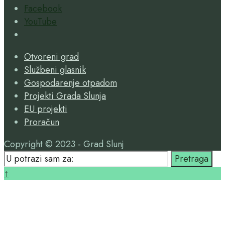
Facebook
YouTube
Open
Search
Otvoreni grad
Window
Službeni glasnik
Gospodarenje otpadom
Projekti Grada Slunja
EU projekti
Proračun
Copyright © 2023 - Grad Slunj
Search
Pretraga
for:
Close
↑
Search
Window